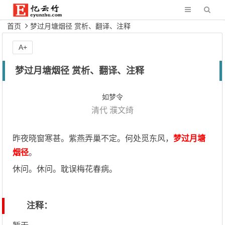
首页
梦过月塘烟径 赏析、翻译、注释
A+
梦过月塘烟径 赏析、翻译、注释
如梦令
清代
濮文绮
昨夜晓窗寒甚。紫燕弄巢不定。何处觅东风，
梦过月塘
烟径
。
休问。休问。耽误梅花春病。
注释：