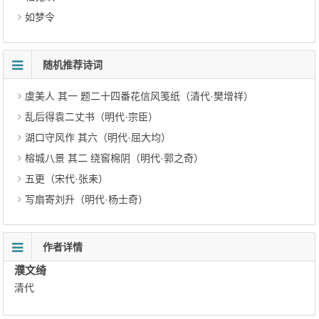
如梦令
随机推荐诗词
虞美人 其一 题二十四番花信风笺纸（清代·樊增祥）
乱后得袁二丈书（明代·宗臣）
湖口守风作 其六（明代·屈大均）
榕城八景 其二 绕窖棉阴（明代·郭之奇）
五更（宋代·张耒）
写扇寄刘升（明代·杨士奇）
作者详情
濮文绮
清代