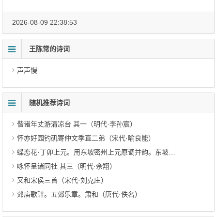
2026-08-09 22:38:53
王陈常的诗词
声声慢
随机推荐诗词
偕诸年丈游清凉台 其一（明代·李孙宸）
怀亦好园钓矶寄仲文季直二弟（宋代·喻良能）
蝶恋花·丁卯上元。用东坡密州上元原调并韵。东坡此词不胜今昔之感，予之所感，重足哀者（清代·魏元戴）
咏怀呈诸同社 其三（明代·佘翔）
又和宋侯三首（宋代·刘克庄）
郊庙歌辞。五郊乐章。肃和（唐代·佚名）