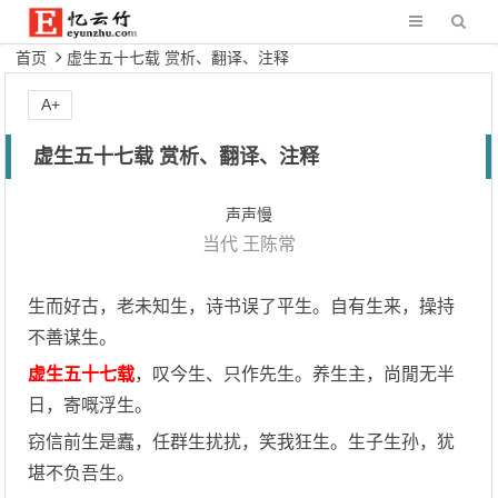
首页
虚生五十七载 赏析、翻译、注释
A+
虚生五十七载 赏析、翻译、注释
声声慢
当代
王陈常
生而好古，老未知生，诗书误了平生。自有生来，操持
不善谋生。
虚生五十七载
，叹今生、只作先生。养生主，尚閒无半
日，寄嘅浮生。
窃信前生是蠹，任群生扰扰，笑我狂生。生子生孙，犹
堪不负吾生。