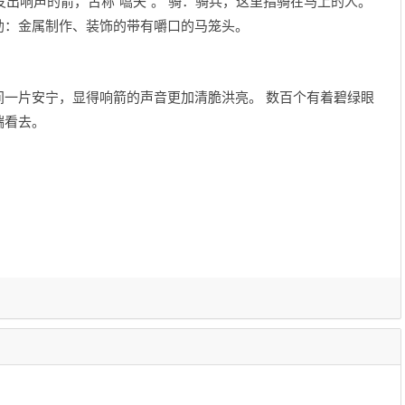
一种发出响声的箭，古称“嚆矢”。 骑：骑兵，这里指骑在马上的人。
勒：金属制作、装饰的带有嚼口的马笼头。
间一片安宁，显得响箭的声音更加清脆洪亮。 数百个有着碧绿眼
端看去。