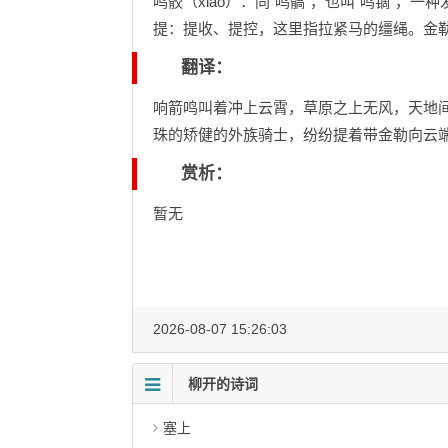
鸣骹（xiāo）：同“鸣髇”，也叫“鸣镝”，
提：提收、提控，这里指拉紧马的缰绳。金
翻译：
响箭鸣叫着冲上云霄，草原之上无风，天地
珠的矫健的外族骑士，纷纷提着带金勒向云
赏析：
暂无
2026-08-07 15:26:03
柳开的诗词
塞上