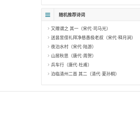
随机推荐诗词
又赠谓之 其一（宋代·司马光）
送昙昱侄礼拜净慈愚极老叔（宋代·释月涧）
夜泊水村（宋代·陆游）
山居秋思（唐代·周贺）
兵车行（唐代·杜甫）
泊临清州二首 其二（清代·夏孙桐）