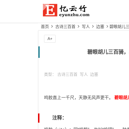
首页
古诗三百首
写人
边塞
碧眼胡儿三
A+
碧眼胡儿三百骑，
类型：
古诗三百首
写人
边塞
鸣骹直上一千尺，天静无风声更干。
碧眼胡
注释：