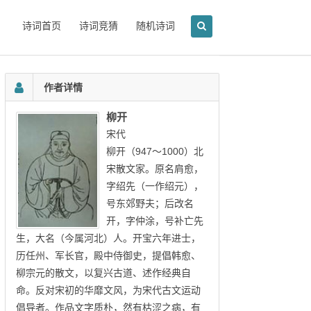
诗词首页
诗词竞猜
随机诗词
作者详情
柳开
宋代
柳开（947～1000）北
宋散文家。原名肩愈，
字绍先（一作绍元），
号东郊野夫；后改名
开，字仲涂，号补亡先
生，大名（今属河北）人。开宝六年进士，
历任州、军长官，殿中侍御史，提倡韩愈、
柳宗元的散文，以复兴古道、述作经典自
命。反对宋初的华靡文风，为宋代古文运动
倡导者。作品文字质朴，然有枯涩之病，有