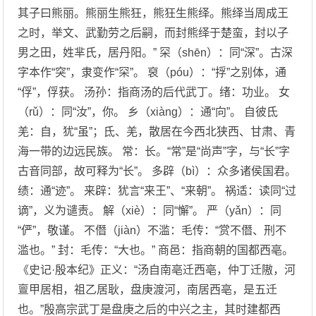
其子曰熊丽。熊丽生熊狂，熊狂生熊绎。熊绎当周成王
之时，举文、武勤劳之后嗣，而封熊绎于楚蛮，封以子
男之田，姓芈氏，居丹阳。” 罙（shēn）：同“深”。古深
字本作“突”，隶变作“罙”。 裒（póu）：“捊”之别体，通
“俘”，俘获。 汤孙：指商汤的后代武丁。绪：功业。 女
（rǔ）：同“汝”，你。 乡（xiàng）：通“向”。 自彼氐
羌：自，犹“虽”；氐、羌，散居在今西北狭西、甘肃、青
海一带的边远民族。 常：长。“常”是“尚声”字，与“长”字
古音同部，故可释为“长”。 多辟（bì）：众多诸侯国君。
绩：通“迹”。 来辟：犹言“来王”、“来朝”。 祸适：读同“过
谪”，义为谴责。 解（xiè）：同“懈”。 严（yǎn）：同
“俨”，敬谨。 不僭（jiàn）不滥：毛传：“赏不僭、刑不
滥也。” 封：毛传：“大也。” 商邑：指商朝的国都西亳。
《史记·殷本纪》正义：“汤自南亳迁西亳，仲丁迁隞，河
亶甲居相，祖乙居耿，盘庚渡河，南居西亳，是五迁
也。”殷高宗武丁是盘庚之后的中兴之主，其时建都西