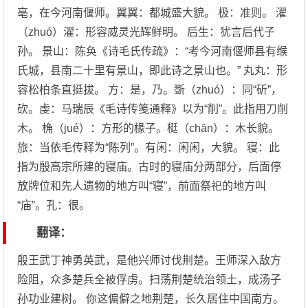
亳，在今河南偃师。翼翼：都城盛大貌。 极：准则。 濯
（zhuó）濯：形容威灵光辉鲜明。 后生：犹言后代子
孙。 景山：陈奂《诗毛氏传疏》：“考今河南偃师县有缑
氏城，县南二十里有景山，即此诗之景山也。” 丸丸：形
容松柏条直挺拔。 方：是，乃。斲（zhuó）：同“斫”，
砍。虔：马瑞辰《毛诗传笺通释》以为“削”。此指用刀削
木。 桷（jué）：方形的椽子。梃（chān）：木长貌。
旅：当依毛传释为“陈列”。有闲：闲闲，大貌。 寝：此
指为殷高宗所建的寝庙。古时的寝庙分两部分，后面停
放牌位和先人遗物的地方叫“寝”，前面祭祀的地方叫
“庙”。孔：很。
翻译：
殷王武丁神勇英武，是他兴师讨伐荆楚。王师深入敌方
险阻，众多楚兵全被俘虏。扫荡荆楚统治领土，成汤子
孙功业建树。 你这偏僻之地荆楚，长久居住中国南方。