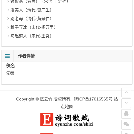
锁窗寒（春思）（宋代·王沂孙）
虞美人（清代·冒广生）
别老母（清代·黄景仁）
稚子弄冰（宋代·杨万里）
与赵道人（宋代·王炎）
作者详情
佚名
先秦
Copyright ©
忆云竹
版权所有.
皖ICP备17016565号
站
点地图