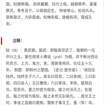
国，封建厥福。 商邑翼翼，四方之极。赫赫厥声，濯濯
厥灵。寿考且宁，以保我后生。 陟彼景山，松伯丸丸。
是断是迁，方斫是虔。松桷有梴，旅楹有闲，寝成孔
安。
注释：
挞（tà）：勇武貌。殷武：即殷高宗武丁，殷朝的一位
中兴之主，曾任用贤人傅说（yuè）为相，并不断对西北
的贡方、土方、鬼方、羌、周族等用兵，在位五十九
年。 荆楚：即荆州之楚国。《史记·楚世家》：“吴回生
陆终。陆终生子六人，其长曰昆吾；二曰参胡；三曰彭
祖；四曰会人；五曰曹姓；六曰季连，芈姓，楚其后
也。昆吾氏，夏之时尝为侯伯，桀之时汤灭之。彭祖
氏，殷之时尝为侯伯，殷之末世灭彭祖氏。…周文王之
时，季连之苗裔曰鬻熊。鬻熊子事文王，蚤（早）卒。