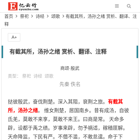
首页
祭祀
诗经
颂歌
有截其所，汤孙之绪 赏析、翻译、注
释
A+
有截其所，汤孙之绪 赏析、翻译、注释
商颂·殷武
类型：
祭祀
诗经
颂歌
先秦
佚名
挞彼殷武，奋伐荆楚。深入其阻，裒荆之旅。
有截其
所，汤孙之绪
。 维女荆楚，居国南乡。昔有成汤，自彼
氐羌，莫敢不来享，莫敢不来王。曰商是常。 天命多
辟，设都于禹之绩。岁事来辟，勿予祸适，稼穑匪解。
天命降监，下民有严。不僭不滥，不敢怠遑。命于下