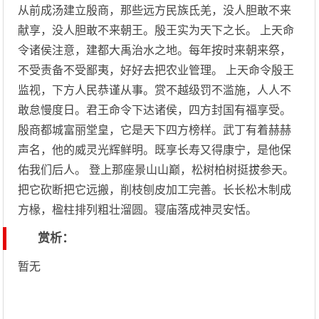
从前成汤建立殷商，那些远方民族氐羌，没人胆敢不来
献享，没人胆敢不来朝王。殷王实为天下之长。 上天命
令诸侯注意，建都大禹治水之地。每年按时来朝来祭，
不受责备不受鄙夷，好好去把农业管理。 上天命令殷王
监视，下方人民恭谨从事。赏不越级罚不滥施，人人不
敢怠慢度日。君王命令下达诸侯，四方封国有福享受。
殷商都城富丽堂皇，它是天下四方榜样。武丁有着赫赫
声名，他的威灵光辉鲜明。既享长寿又得康宁，是他保
佑我们后人。 登上那座景山山巅，松树柏树挺拔参天。
把它砍断把它远搬，削枝刨皮加工完善。长长松木制成
方椽，楹柱排列粗壮溜圆。寝庙落成神灵安恬。
赏析：
暂无