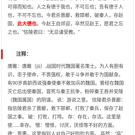
可得而知也。人之有德于我也，不可忘也；吾有德于人
也，不可不忘也。今君杀晋鄙，救邯郸，破秦人，存赵
国，
此大德也
。今赵王自郊迎，卒然见赵王，愿君之忘
之也。”信陵君曰：“无忌谨受教。”
注释：
唐雎：唐雎（jū）,战国时代魏国著名策士。为人有胆有
识，忠于使命，不畏强权，敢于斗争并敢于为国献身。
有90岁高龄西说强秦使秦不敢加兵的魏国。曾经在魏国
灭亡后出使秦国，冒死与秦王抗争，粉碎秦王吞并安陵
（魏国属国）的阴谋。 说：游说之意。 信陵君杀晋鄙：
指信陵君杀了晋鄙，救下邯郸，打败了秦兵，保存了赵
国之事。 破：打败，打垮。 存：存在，存活。这里是
使......幸存。 憎：憎恨，讨厌，厌烦等不好的方面。
德：恩惠。这里指别人对自己好的的方面。 卒然：“卒”