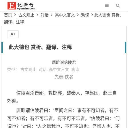
首页
古文观止
对话
高中文言文
劝谏
此大德也 赏析、
翻译、注释
A+
此大德也 赏析、翻译、注释
唐雎说信陵君
类型：
古文观止
对话
高中文言文
劝谏
先秦
佚名
信陵君杀晋鄙，救邯郸，破秦人，存赵国，赵王自
郊迎。
唐雎谓信陵君曰：“臣闻之曰：事有不可知者，有不
可不知者；有不可忘者，有不可不忘者。”信陵君曰：“何
谓也？”对曰：“人之憎我也，不可不知也；吾憎人也，不