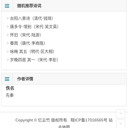
随机推荐诗词
台阳八景诗（清代·钱琦）
唐多令·惜别（宋代·吴文英）
怀旧（宋代·陆游）
春雨（唐代·李商隐）
咏梅 其五（明代·区大相）
岁晚四首 其一（宋代·李彭）
作者详情
佚名
先秦
Copyright ©
忆云竹
版权所有.
皖ICP备17016565号
站
点地图