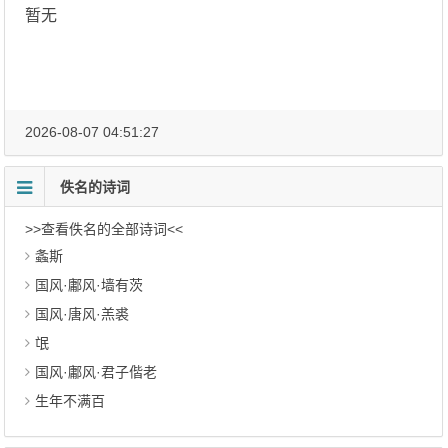
暂无
2026-08-07 04:51:27
佚名的诗词
>>查看佚名的全部诗词<<
螽斯
国风·鄘风·墙有茨
国风·唐风·羔裘
氓
国风·鄘风·君子偕老
生年不满百