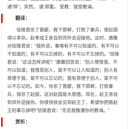
通“猝”，突然。 谨:郑重。 受教：接受教诲。
翻译：
信陵君杀了晋鄙，救下邯郸，打败了秦兵，使赵国
得以幸存。赵孝成王亲自到郊外去迎接他。这时，唐雎
对信陵君说：“我听说，事情有不可以知道的，有不可以
不知道的；有不可以忘掉的，有不可以不忘掉的。”信陵
君说：“这话怎样讲呢？”唐雎回答说：“别人憎恨我，不
可以知道；我憎恶别人，是不可以让人知道的；别人有
恩德于我，是不可以忘记的；我有恩德于别人，是不可
以不忘记的。如今，你杀了晋鄙，救下邯郸，打败秦
兵，保存了赵国，这对赵国是大恩德。现在，赵王亲自
到郊外迎接你。你很快就会见到赵王了，希望你把救赵
王的事忘掉吧!”信陵君说：“无忌我敬遵你的教诲。”
赏析：