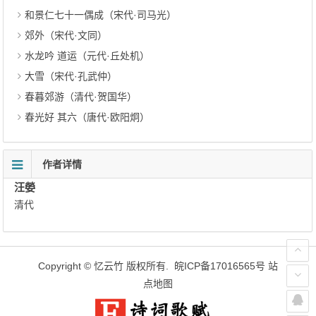
和景仁七十一偶成（宋代·司马光）
郊外（宋代·文同）
水龙吟 道运（元代·丘处机）
大雪（宋代·孔武仲）
春暮郊游（清代·贺国华）
春光好 其六（唐代·欧阳炯）
作者详情
汪嫈
清代
Copyright ©
忆云竹
版权所有.
皖ICP备17016565号
站
点地图