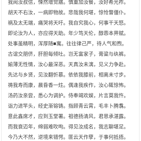
我阅汝叔信，悚然增觉寤。慎重加汝餐，汝好希光祚。
胡天不右汝，一病即物故。悲哉我何堪，惊怆瞥僵仆。
祸及太无端，痛哭将天吁。我自究我心，何事干天怒。
即论汝为人，亦应得天助。年少笃天伦，醇悫本畀赋。
处事虽精明，浑厚随■寓。往往律己严，待人气和煦。
古谊交朋侪，肝胆每倾吐。岂无富家子，膏粱与纨裤。
媮薄无性情，汝心最深恶。天真汝未漓，见义力争赴。
先达与乡贤，见汝翻忻慕。依依我膝前，相离未寸步。
祷我寿而康，晨昏香一炷。偶逢我疾作，汝心辄惊怖。
汤药汝亲尝，悉心为调护。侍奉竭欢娱，片言莫我忤。
诣力进竿头，经史渐镕铸。指顾青云霄，毛丰卜腾翥。
意此鑫席才，应到玉堂署。祖德扬清风，君恩承湛露。
而我衰迈年，绵弱难吹呴。得见汝成名，我志聊堪足。
今乃大不然，逆境来错愕。匪云天作孽，于事何抵捂。