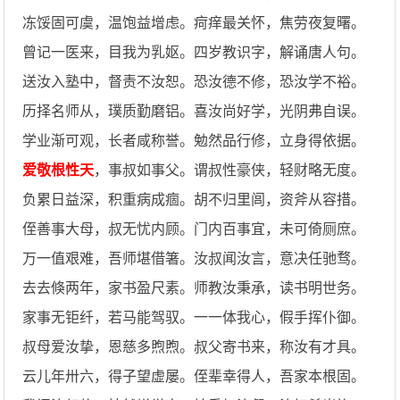
冻馁固可虞，温饱益增虑。疴痒最关怀，焦劳夜复曙。
曾记一医来，目我为乳妪。四岁教识字，解诵唐人句。
送汝入塾中，督责不汝恕。恐汝德不修，恐汝学不裕。
历择名师从，璞质勤磨铝。喜汝尚好学，光阴弗自误。
学业渐可观，长者咸称誉。勉然品行修，立身得依据。
爱敬根性天
，事叔如事父。谓叔性豪侠，轻财略无度。
负累日益深，积重病成痼。胡不归里闾，资斧从容措。
侄善事大母，叔无忧内顾。门内百事宜，未可倚厕庶。
万一值艰难，吾师堪借箸。汝叔闻汝言，意决任驰骛。
去去倏两年，家书盈尺素。师教汝秉承，读书明世务。
家事无钜纤，若马能驾驭。一一体我心，假手挥仆御。
叔母爱汝挚，恩慈多煦煦。叔父寄书来，称汝有才具。
云儿年卅六，得子望虚屡。侄辈幸得人，吾家本根固。