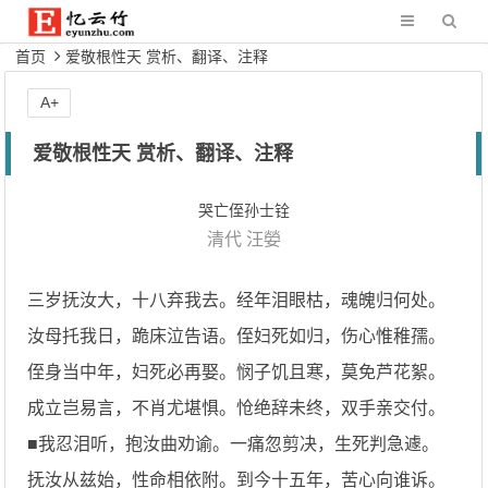
首页
爱敬根性天 赏析、翻译、注释
A+
爱敬根性天 赏析、翻译、注释
哭亡侄孙士铨
清代
汪嫈
三岁抚汝大，十八弃我去。经年泪眼枯，魂魄归何处。
汝母托我日，跪床泣告语。侄妇死如归，伤心惟稚孺。
侄身当中年，妇死必再娶。悯子饥且寒，莫免芦花絮。
成立岂易言，不肖尤堪惧。怆绝辞未终，双手亲交付。
■我忍泪听，抱汝曲劝谕。一痛忽剪决，生死判急遽。
抚汝从兹始，性命相依附。到今十五年，苦心向谁诉。