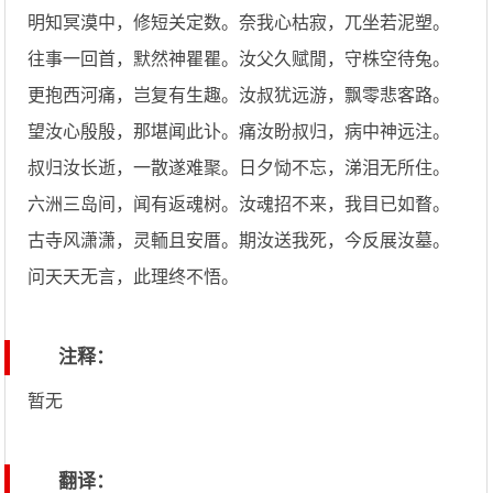
明知冥漠中，修短关定数。奈我心枯寂，兀坐若泥塑。
往事一回首，默然神瞿瞿。汝父久赋閒，守株空待兔。
更抱西河痛，岂复有生趣。汝叔犹远游，飘零悲客路。
望汝心殷殷，那堪闻此讣。痛汝盼叔归，病中神远注。
叔归汝长逝，一散遂难聚。日夕恸不忘，涕泪无所住。
六洲三岛间，闻有返魂树。汝魂招不来，我目已如瞀。
古寺风潇潇，灵輀且安厝。期汝送我死，今反展汝墓。
问天天无言，此理终不悟。
注释：
暂无
翻译：