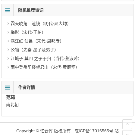
随机推荐诗词
霜天晓角 遗镜（明代·屈大均）
梅影（宋代·王柏）
满江红 仙吕（宋代·周邦彦）
公输（先秦·墨子及弟子）
江城子 其四 之子于归（当代·蔡淑萍）
雨中登岳阳楼望君山（宋代·黄庭坚）
作者详情
范筠
南北朝
Copyright ©
忆云竹
版权所有.
皖ICP备17016565号
站