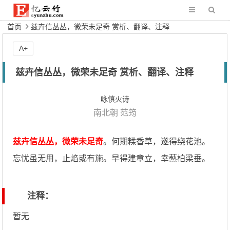
首页
兹卉信丛丛，微荣未足奇 赏析、翻译、注释
A+
兹卉信丛丛，微荣未足奇 赏析、翻译、注释
咏慎火诗
南北朝
范筠
兹卉信丛丛，微荣未足奇
。何期糅香草，遂得绕花池。
忘忧虽无用，止焰或有施。早得建章立，幸爇柏梁垂。
注释：
暂无