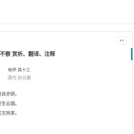
不察 赏析、翻译、注释
咏怀 其十三
清代
孙元衡
蓬良亦妍。
苍生云烟。
冕文拘挛。