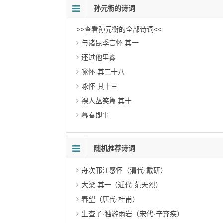
孙元衡的诗词
>>查看孙元衡的全部诗词<<
与诸昆季言怀 其一
还过他里雾
咏怀 其二十八
咏怀 其十三
裸人丛笑篇 其十
暮春即事
随机推荐诗词
舟次邗江感怀（清代·戴研）
大梁 其一（近代·范天烈）
春望（唐代·杜甫）
生查子·独游雨岩（宋代·辛弃疾）