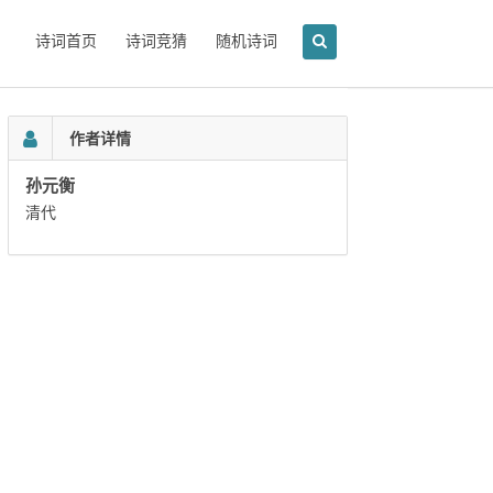
诗词首页
诗词竞猜
随机诗词
作者详情
孙元衡
清代