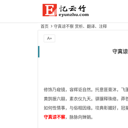
首页
守真谅不察 赏析、翻译、注释
A+
守真谅
修饰乃窥镜，容辉讵自然。托意匪膏沐，飞
黄鹄振六翮，素衣仪九天。骐骥释珠络，莽
如何性情事，与俗相因缘。坟典彰媚好，冠
守真谅不察
，脉脉向婵娟。