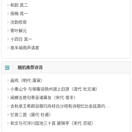
和韵 其二
探梅 其一
次韵校官
寄叶解元
十四日 其一
夜半闻雨声清甚
随机推荐诗词
画鸡（明代·唐寅）
小重山令 与保庵话扬州湖上旧游（清代·杜文澜）
闻蝉五绝句奉呈诸幕友（宋代·曾丰）
去秋承王希颜自赣归舟经白沙祠有诗相忆比会延真约以卜邻江上兹春寻往闻又复西上矣赋诗一首奉寄并答往怀（明代·刘崧）
忆昔二首（唐代·杜甫）
和文与可洋川园池三十首 披锦亭（宋代·苏轼）