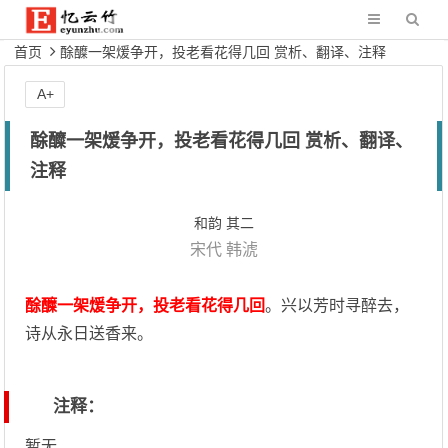
首页
酴醾一架煖争开，投老看花得几回 赏析、翻译、注释
A+
酴醾一架煖争开，投老看花得几回 赏析、翻译、
注释
和韵 其二
宋代
韩淲
酴醾一架煖争开，投老看花得几回
。兴以芳时寻醉去，
诗从永日送香来。
注释：
暂无