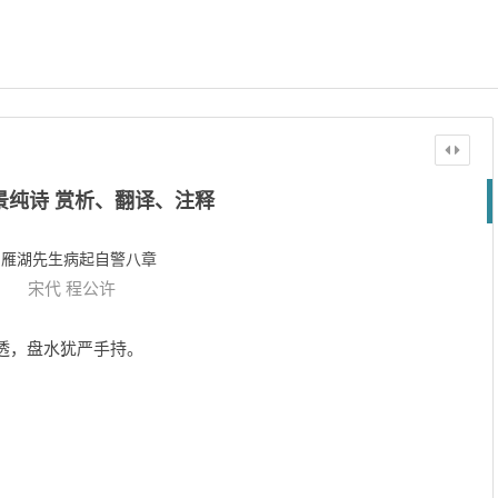
景纯诗 赏析、翻译、注释
和雁湖先生病起自警八章
宋代
程公许
石透，盘水犹严手持。