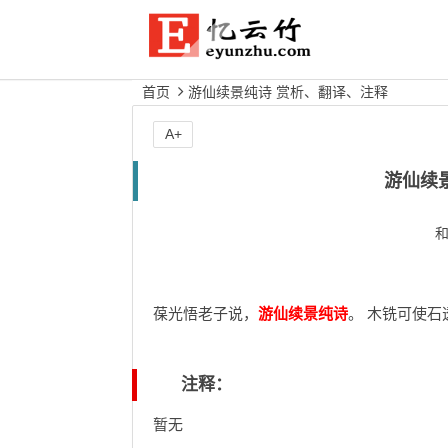
首页
游仙续景纯诗 赏析、翻译、注释
A+
游仙续
葆光悟老子说，
游仙续景纯诗
。 木铣可使
注释：
暂无