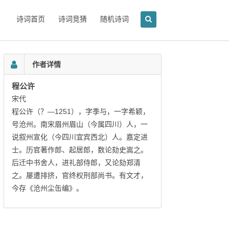
诗词首页
诗词竞猜
随机诗词
作者详情
程公许
宋代
程公许（？—1251），字季与，一字希颖，
号沧州。南宋眉州眉山（今属四川）人，一
说叙州宣化（今四川宜宾西北）人。嘉定进
士。历官著作郎、起居郎，数论劾史嵩之。
后迁中书舍人，进礼部侍郎，又论劾郑清
之。屡遭排挤，官终权刑部尚书。有文才，
今存《沧州尘缶编》。