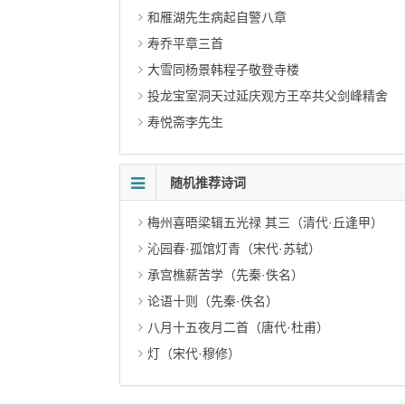
和雁湖先生病起自警八章
寿乔平章三首
大雪同杨景韩程子敬登寺楼
投龙宝室洞天过延庆观方王卒共父剑峰精舍
寿悦斋李先生
随机推荐诗词
梅州喜晤梁辑五光禄 其三（清代·丘逢甲）
沁园春·孤馆灯青（宋代·苏轼）
承宫樵薪苦学（先秦·佚名）
论语十则（先秦·佚名）
八月十五夜月二首（唐代·杜甫）
灯（宋代·穆修）