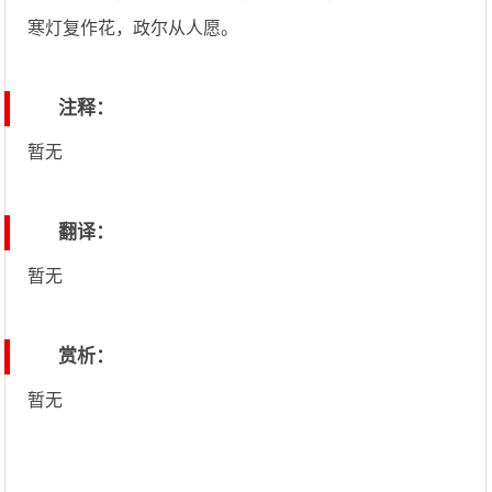
寒灯复作花，政尔从人愿。
注释：
暂无
翻译：
暂无
赏析：
暂无