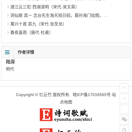
渡江云三犯·西湖清明（宋代·吴文英）
洞仙歌 其一 念台先生海天旭日砚，裔孙海门绘图，属题（清代·奭良）
寓兴十首 其九（宋代·张至龙）
春夜喜雨（唐代·杜甫）
作者详情
陆深
明代
Copyright ©
忆云竹
版权所有.
皖ICP备17016565号
站
点地图