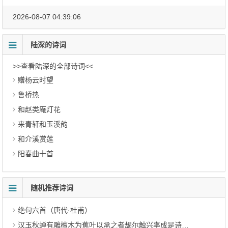
2026-08-07 04:39:06
陆深的诗词
>>查看陆深的全部诗词<<
赠杨云时望
鲁桥热
和赵类庵灯花
来青轩和玉溪韵
和介溪赏莲
阳春曲十首
随机推荐诗词
绝句六首（唐代·杜甫）
汉玉秋蝉有雕檀木为蕉叶以承之者朅尔触兴率成是诗（清代·弘历）