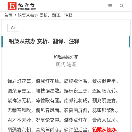
首页
铅椠从兹办 赏析、翻译、注释
A+
铅椠从兹办 赏析、翻译、注释
和赵类庵灯花
明代
陆深
诵君灯花篇，值我灯花灿。旖旎欲浮香，敷披似春半。
圆朵竞霞呈，岐枝误星散。娱玩夜三更，迟回肠九转。
献祥谅无私，凉德歌有腼。南郊礼将成，预兆明庭宴。
无藉春风吹，偶见春风面。影摇画屏斜，蕊堕银檠乱。
君才本天妙，况复论交淡。游戏赋灯花，膏馥人犹厌。
丽藻凌六朝，高风驾前彦。倘许望后尘，
铅椠从兹办
。