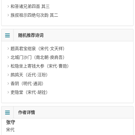
和答诸兄弟四首 其三
族叔祖示四绝句次韵 其二
随机推荐诗词
题高君宝绀泉（宋代·文天祥）
北城门沙门（南北朝·庾肩吾）
松隐坐上寄钱大参（宋代·曹勋）
鹧鸪天（近代·汪玢）
香阴（明代·通润）
吏隐堂（宋代·胡铨）
作者详情
张守
宋代