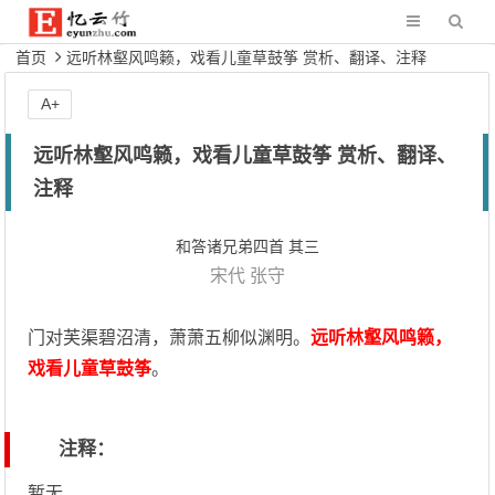
首页
远听林壑风鸣籁，戏看儿童草鼓筝 赏析、翻译、注释
A+
远听林壑风鸣籁，戏看儿童草鼓筝 赏析、翻译、
注释
和答诸兄弟四首 其三
宋代
张守
门对芙渠碧沼清，萧萧五柳似渊明。
远听林壑风鸣籁，
戏看儿童草鼓筝
。
注释：
暂无