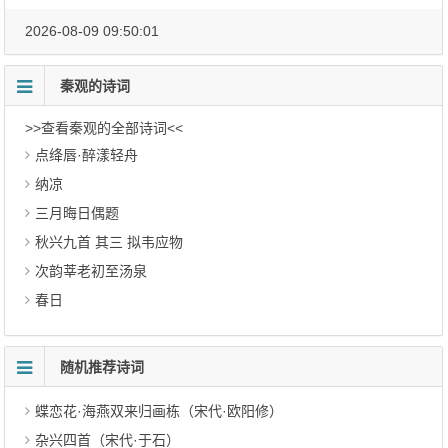
2026-08-09 09:50:01
秦观的诗词
>>查看秦观的全部诗词<<
点绛唇·醉漾轻舟
纳凉
三月晦日偶题
秋兴九首 其三 拟韦应物
次韵莘老初至汤泉
春日
随机推荐诗词
蝶恋花·海燕双来归画栋（宋代·欧阳修）
杂兴四首（宋代·于石）