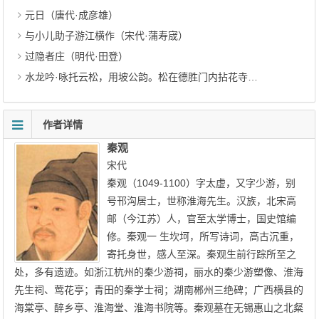
元日（唐代·成彦雄）
与小儿助子游江横作（宋代·蒲寿宬）
过隐者庄（明代·田登）
水龙吟·咏托云松，用坡公韵。松在德胜门内拈花寺（清代·章钰）
作者详情
秦观
宋代
秦观（1049-1100）字太虚，又字少游，别
号邗沟居士，世称淮海先生。汉族，北宋高
邮（今江苏）人，官至太学博士，国史馆编
修。秦观一 生坎坷，所写诗词，高古沉重，
寄托身世，感人至深。秦观生前行踪所至之
处，多有遗迹。如浙江杭州的秦少游祠，丽水的秦少游塑像、淮海
先生祠、莺花亭；青田的秦学士祠；湖南郴州三绝碑；广西横县的
海棠亭、醉乡亭、淮海堂、淮海书院等。秦观墓在无锡惠山之北粲