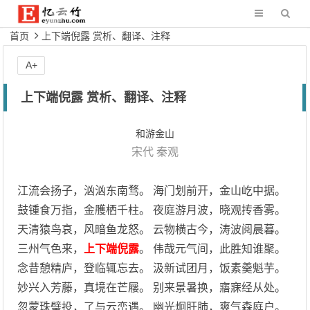
首页
上下端倪露 赏析、翻译、注释
A+
上下端倪露 赏析、翻译、注释
和游金山
宋代
秦观
江流会扬子，汹汹东南骛。 海门划前开，金山屹中据。
鼓锺食万指，金雘栖千柱。 夜庭游月波，晓观抟香雾。
天清猿鸟哀，风暗鱼龙怒。 云物横古今，涛波阅晨暮。
三州气色来，
上下端倪露
。 伟哉元气间，此胜知谁聚。
念昔憩精庐，登临辄忘去。 汲新试团月，饭素羹魁芋。
妙兴入芳藤，真境在芒屦。 别来景暑换，寤寐经从处。
忽蒙珠璧投，了与云峦遇。 幽光炯肝肺，爽气森庭户。