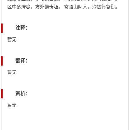
区中多滞念，方外饶奇趣。 寄语山阿人，泠然行复御。
注释：
暂无
翻译：
暂无
赏析：
暂无