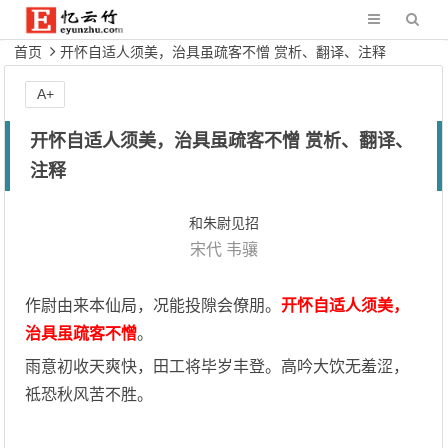
首页
开怀自适人须美，治具虽疏客不憎 赏析、翻译、注释
A+
开怀自适人须美，治具虽疏客不憎 赏析、翻译、
注释
和朱尉见招
宋代
韦骧
作尉由来本仙局，况能投隙会僚朋。
开怀自适人须美，
治具虽疏客不憎
。
雨意初收天爽快，田工将毕岁丰登。高吟大饮无羞涩，
祗恐秋风苦不胜。