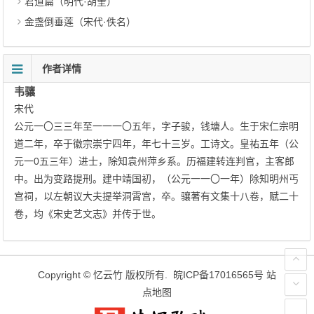
君道篇（明代·胡奎）
金盏倒垂莲（宋代·佚名）
作者详情
韦骧
宋代
公元一〇三三年至一一一〇五年，字子骏，钱塘人。生于宋仁宗明
道二年，卒于徽宗崇宁四年，年七十三岁。工诗文。皇祐五年（公
元一0五三年）进士，除知袁州萍乡系。历福建转连判官，主客郎
中。出为变路提刑。建中靖国初，（公元一一〇一年）除知明州丐
宫祠，以左朝议大夫提举洞霄宫，卒。骧著有文集十八卷，赋二十
卷，均《宋史艺文志》并传于世。
Copyright ©
忆云竹
版权所有.
皖ICP备17016565号
站
点地图