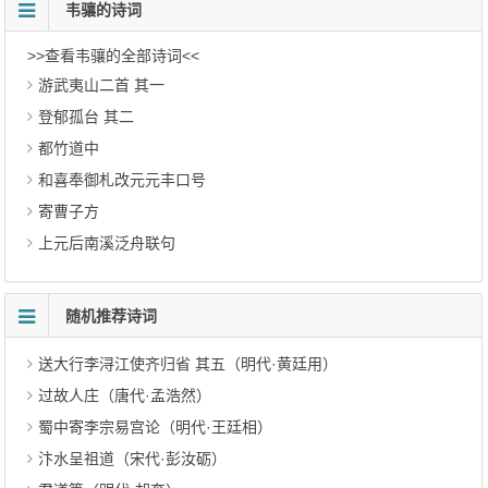
韦骧的诗词
>>查看韦骧的全部诗词<<
游武夷山二首 其一
登郁孤台 其二
都竹道中
和喜奉御札改元元丰口号
寄曹子方
上元后南溪泛舟联句
随机推荐诗词
送大行李浔江使齐归省 其五（明代·黄廷用）
过故人庄（唐代·孟浩然）
蜀中寄李宗易宫论（明代·王廷相）
汴水呈祖道（宋代·彭汝砺）