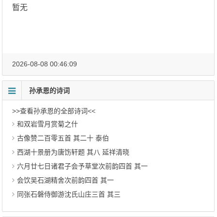
暂无
2026-08-08 00:46:09
孙承恩的诗词
>>查看孙承恩的全部诗词<<
和双岩雪月赏菊之什
古像赞二百零五首 其二十 泰伯
西湖十景册为唐饬轩题 其八 延祥清晓
六月廿七日诸君子会予草堂次前韵四首 其一
会饮吴石湖精舍次前韵四首 其一
同张石磐侍御游沈氏山庄三首 其三