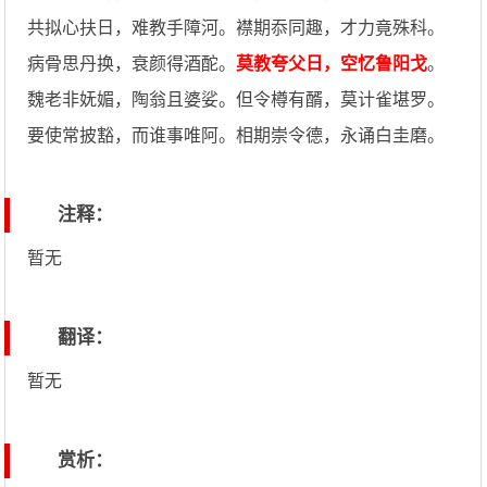
共拟心扶日，难教手障河。襟期忝同趣，才力竟殊科。
病骨思丹换，衰颜得酒酡。
莫教夸父日，空忆鲁阳戈
。
魏老非妩媚，陶翁且婆娑。但令樽有醑，莫计雀堪罗。
要使常披豁，而谁事唯阿。相期崇令德，永诵白圭磨。
注释：
暂无
翻译：
暂无
赏析：