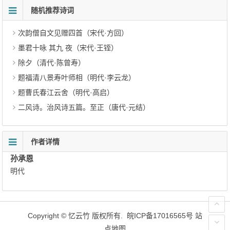
随机推荐诗词
次韵僧自文见赠四首（宋代·方回）
墨君十咏 其九 夜（宋代·王铚）
除夕（清代·陈曾寿）
题福清八景寿叶师相（明代·李云龙）
题曹氏春江云舍（明代·高启）
二风诗。治风诗五篇。至正（唐代·元结）
作者详情
孙承恩
明代
Copyright ©
忆云竹
版权所有.
皖ICP备17016565号
站
点地图