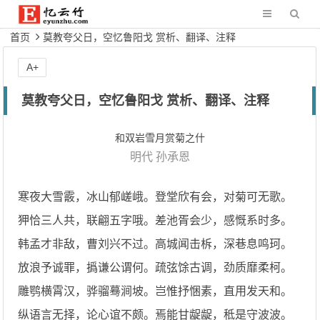
首页
莫教夸父日，空忆鲁阳戈 赏析、翻译、注释
A+
莫教夸父日，空忆鲁阳戈 赏析、翻译、注释
和双岩雪月赏菊之什
明代
孙承恩
寒夜大雪霰，冰山郁嵯峨。登堂欣有会，对菊可无歌。
狎恰三人共，联翩五字哦。差池胥会少，感慨系时多。
韩孟才非敌，曹刘兴不过。高城闻击柝，深巷息鸣珂。
放浪予诚罪，撝谦公谓何。疏弦馀古调，劲质靡柔柯。
雕鹗横霄汉，骅骝蓦涧坡。岂惟抒悃素，直用发天和。
纵语言无择，论心谊不颇。焉能甘龊龊，秪是守波波。