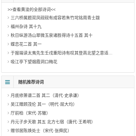
>>查看黄浚的全部诗词<<
三六桥属题双凤砚砚有成容若朱竹垞铭周青士跋
福州杂诗 其十九
秋日纵游汤山翠微玉泉诸胜得诗十五首 其十
蝶恋花二首 其一
于报端读太夷先生壬戌重阳诗有叹其登高北望之意适炎造兄以新刊海藏楼诗本见赠作此并奉怀
吸江亭下望烟霞洞口梅花
随机推荐诗词
月底修箫谱二首 其二（清代·史承谦）
吴江赠顾茂伦 其一（明代·屈大均）
厅前柏（宋代·苏辙）
丹元子步天歌 其五 北方七宿（唐代·王希明）
赠邻居陈焕处士（宋代·张舜民）