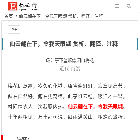
首页
仙云翩在下，令我天眼缬 赏析、翻译、注释
A+
仙云翩在下，令我天眼缬 赏析、翻译、注释
吸江亭下望烟霞洞口梅花
近代
黄浚
梅花即烟霞，岁久心化铁。绛宵谢轩轩，寂寞见高节。
斜看自然好，俯看更奇绝。此亭谁云稳，吸江才一瞥。
林间缟衣人，笑我肠内热。
仙云翩在下，令我天眼缬
。
十年两相见，万事那可说。细雨满关山，相逢忍攀折。
注释：