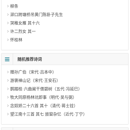
柳条
泖口跨塘桥吊黄门陈卧子先生
哭稚女雁 其十六
许二烈女 其一
怀桂林
随机推荐诗词
赠孙广伯（宋代·吕本中）
游褒禅山记（宋代·王安石）
鹊踏枝·六曲阑干偎碧树（五代·冯延巳）
牧大同原杨林坑即事（明代·吴与弼）
念奴娇二十六首 其十（清代·蒋士铨）
望江南十三首 其七 旅窗杂忆（近代·丁宁）