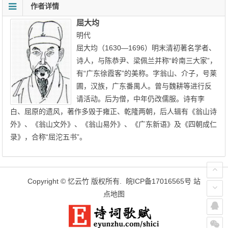
作者详情
屈大均
明代
屈大均（1630—1696）明末清初著名学者、
诗人，与陈恭尹、梁佩兰并称“岭南三大家”，
有“广东徐霞客”的美称。字翁山、介子，号莱
圃，汉族，广东番禺人。曾与魏耕等进行反
请活动。后为僧，中年仍改儒服。诗有李
白、屈原的遗风，著作多毁于雍正、乾隆两朝，后人辑有《翁山诗
外》、《翁山文外》、《翁山易外》、《广东新语》及《四朝成仁
录》，合称“屈沱五书”。
Copyright ©
忆云竹
版权所有.
皖ICP备17016565号
站
点地图