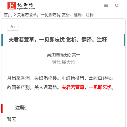
首页
夫君若萱草，一见即忘忧 赏析、翻译、注释
A+
夫君若萱草，一见即忘忧 赏析、翻译、注释
吴江赠顾茂伦 其一
明代
屈大均
月出采香洲，吴娘唱柂楼。垂虹杨柳暗，莺脰白蘋秋。
故国苍茫别，美人迟暮愁。
夫君若萱草，一见即忘忧
。
注释：
暂无