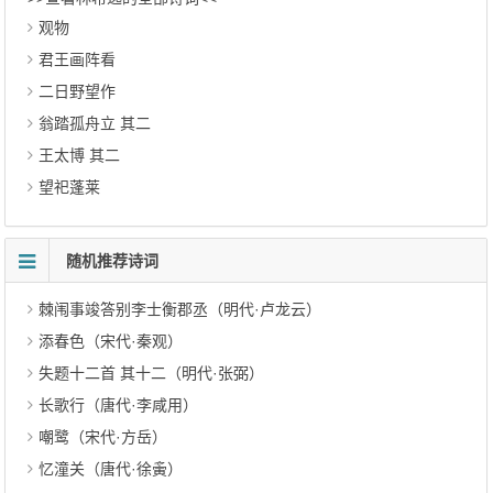
观物
君王画阵看
二日野望作
翁踏孤舟立 其二
王太博 其二
望祀蓬莱
随机推荐诗词
棘闱事竣答别李士衡郡丞（明代·卢龙云）
添春色（宋代·秦观）
失题十二首 其十二（明代·张弼）
长歌行（唐代·李咸用）
嘲鹭（宋代·方岳）
忆潼关（唐代·徐夤）