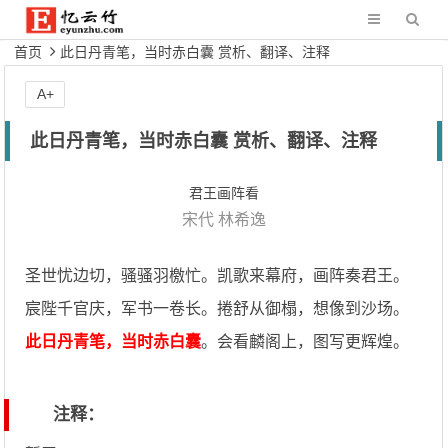
首页
此日丹青笔，当时赤白囊 赏析、翻译、注释
A+
此日丹青笔，当时赤白囊 赏析、翻译、注释
君王画阵看
宋代
林希逸
圣世忧边切，骚骚羽檄忙。凯歌来幕府，画阵奏君王。
宸陛千官庆，军书一卷长。捲舒从御榻，想像到沙场。
此日丹青笔，当时赤白囊
。会看麟阁上，图写更辉煌。
注释：