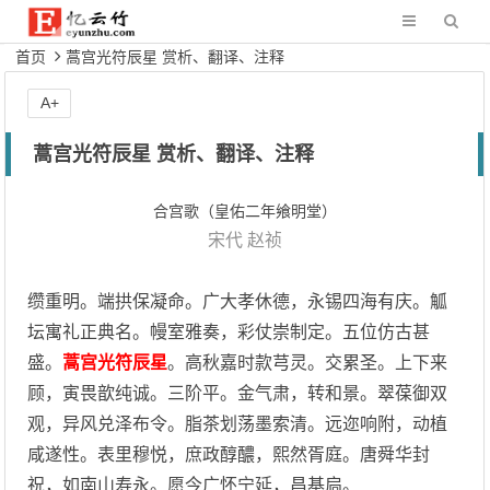
首页
蒿宫光符辰星 赏析、翻译、注释
A+
蒿宫光符辰星 赏析、翻译、注释
合宫歌（皇佑二年飨明堂）
宋代
赵祯
缵重明。端拱保凝命。广大孝休德，永锡四海有庆。觚
坛寓礼正典名。幔室雅奏，彩仗崇制定。五位仿古甚
盛。
蒿宫光符辰星
。高秋嘉时款芎灵。交累圣。上下来
顾，寅畏歆纯诚。三阶平。金气肃，转和景。翠葆御双
观，异风兑泽布令。脂茶划荡墨索清。远迩响附，动植
咸遂性。表里穆悦，庶政醇醲，熙然胥庭。唐舜华封
祝，如南山寿永。愿今广怀宁延，昌基扃。