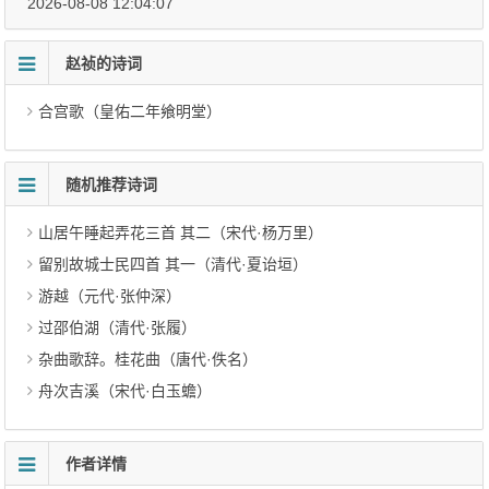
2026-08-08 12:04:07
赵祯的诗词
合宫歌（皇佑二年飨明堂）
随机推荐诗词
山居午睡起弄花三首 其二（宋代·杨万里）
留别故城士民四首 其一（清代·夏诒垣）
游越（元代·张仲深）
过邵伯湖（清代·张履）
杂曲歌辞。桂花曲（唐代·佚名）
舟次吉溪（宋代·白玉蟾）
作者详情