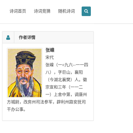
诗词首页
诗词竞猜
随机诗词
作者详情
张嵲
宋代
张嵲（一○九六--一一四
八），字巨山，襄阳
（今湖北襄樊）人。徽
宗宣和三年（一一二
一）上舍中第，调唐州
方城尉，改房州司法参军，辟利州路安抚司
干办公事。