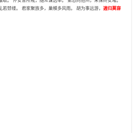
攘取。 怀安昔所戒，随众谋远举。 第恐向他州，未保终安堵。
乱若棼缕。 君家聚族多，巢幙多风雨。 胡为事远游，
遄归莫容