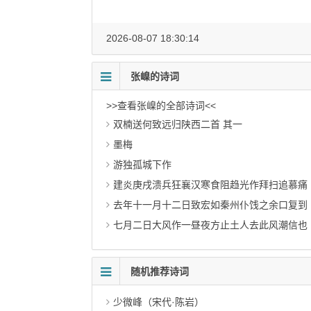
2026-08-07 18:30:14
张嵲的诗词
>>查看张嵲的全部诗词<<
双楠送何致远归陕西二首 其一
墨梅
游独孤城下作
建炎庚戌溃兵狂襄汉寒食阻趋光作拜扫追慕痛
去年十一月十二日致宏如秦州仆饯之余口复到
七月二日大风作一昼夜方止土人去此风潮信也
随机推荐诗词
少微峰（宋代·陈岩）