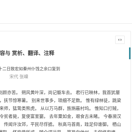
容与 赏析、翻译、注释
十二日致宏如秦州仆饯之余口复到
宋代
张嵲
别颜亦苦。 朔风黄叶深，尚记躯车去。 君行已映林，我首犹屡
山，抚节惊寒暑。 别来世事多，琐细不足数。 惟有绿林徒，跳梁
西来师，猛鸷类熊虎。 从以万马群，旌旃蔽村坞。 惟知口打贼，
空令贫者毙，复使富室窭。 去年粟如金，艰食古未睹。 今春濒汉
。 传闻许汝郊，平民尽俘掳。 秋高马首南，跬足仰谁御。 栖山