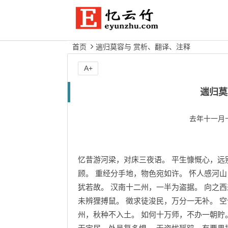
首页
遄归莫容与 赏析、翻译、注释
A+
遄归莫
去年十一月
忆昔游河梁，对床三夜语。 平生慷慨心，远
顾。 重经分手地，物色宛如许。 怀人感河
犹若故。 汉南十二州，一半为盗据。 向之
未辨狸搏鼠。 徵求徒浚民，万分一无补。 
州，秋种不入土。 如何十万师，不办一朝貯