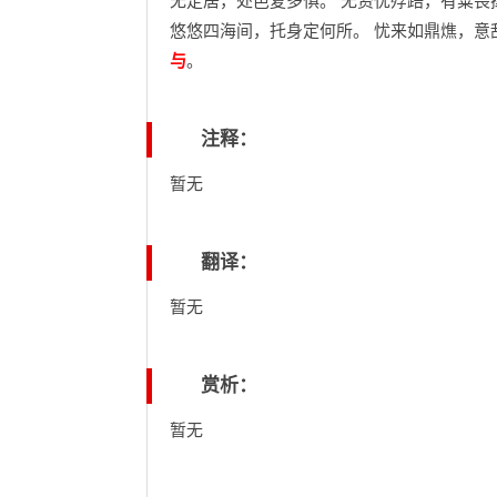
无定居，处邑复多惧。 无资忧殍踣，有粟畏
悠悠四海间，托身定何所。 忧来如鼎燋，意
与
。
注释：
暂无
翻译：
暂无
赏析：
暂无