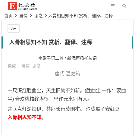
首页
爱情
思念
入骨相思知不知 赏析、翻译、注释
A+
入骨相思知不知 赏析、翻译、注释
南歌子词二首 / 新添声杨柳枝词
类型：
爱情
思念
唐代
温庭筠
一尺深红胜曲尘，天生旧物不如新。(胜曲尘 一作：蒙曲
尘) 合欢桃核终堪恨，里许元来别有人。
井底点灯深烛伊，共郎长行莫围棋。 玲珑骰子安红豆，
入骨相思知不知
。