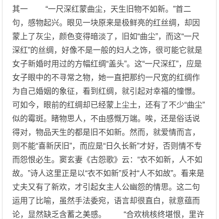
其一 “一尺深红蒙曲尘，天生旧物不如新。”首二
句，感物起兴。眼见一块原来是极鲜亮的红丝绸，却因
蒙上了灰尘，颜色变得暗淡了，旧如“曲尘”，而这“一尺
深红”的丝绸，好像不是一般的妇人之饰，很可能它就是
女子新婚时用过的方幅红绸“盖头”。这“一尺深红”，应是
女子眼中的不寻常之物，她一直把那约一尺宽的红绸作
为自己婚姻的象征，看到红绸，就引起对幸福的憧憬。
可如今，眼前的红绸却已经蒙上尘土，还有了不少“曲尘”
似的霉斑。睹物思人，不由感慨万端。唉，还是俗话说
得对，物品天生的都是旧不如新。然而，就爱情而言，
则不能“喜新厌旧”，而应是“日久长新”才好，否则情不专
而怨恨必生。窦玄妻《古怨歌》云：“衣不如新，人不如
故。”诗人这里正是以“衣不如新”反衬“人不如故”。看来是
丈夫又有了新欢，才引起女主人公幽怨的情思。这二句
运用了比喻，虽然手法委宛，语言却很直白，就意蕴而
论，显然缺乏含蓄之美感。 “合欢桃核终堪恨，里许