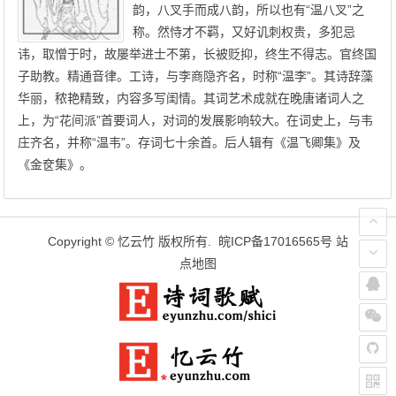
韵，八叉手而成八韵，所以也有“温八叉”之
称。然恃才不羁，又好讥刺权贵，多犯忌
讳，取憎于时，故屡举进士不第，长被贬抑，终生不得志。官终国
子助教。精通音律。工诗，与李商隐齐名，时称“温李”。其诗辞藻
华丽，秾艳精致，内容多写闺情。其词艺术成就在晚唐诸词人之
上，为“花间派”首要词人，对词的发展影响较大。在词史上，与韦
庄齐名，并称“温韦”。存词七十余首。后人辑有《温飞卿集》及
《金奁集》。
Copyright ©
忆云竹
版权所有.
皖ICP备17016565号
站
点地图