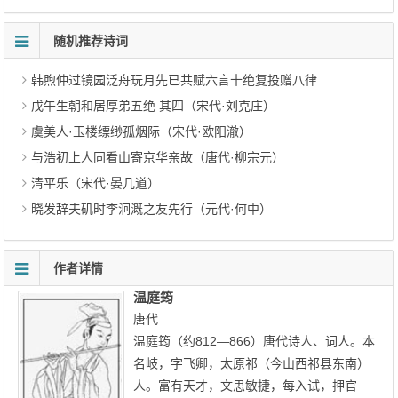
随机推荐诗词
韩煦仲过镜园泛舟玩月先已共赋六言十绝复投赠八律步元韵奉酬 其四（明代·邓云霄）
戊午生朝和居厚弟五绝 其四（宋代·刘克庄）
虞美人·玉楼缥缈孤烟际（宋代·欧阳澈）
与浩初上人同看山寄京华亲故（唐代·柳宗元）
清平乐（宋代·晏几道）
晓发辞夫矶时李泂溉之友先行（元代·何中）
作者详情
温庭筠
唐代
温庭筠（约812—866）唐代诗人、词人。本
名岐，字飞卿，太原祁（今山西祁县东南）
人。富有天才，文思敏捷，每入试，押官