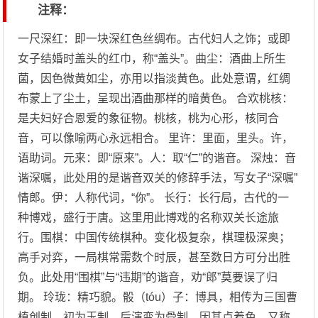
注释：
一尺深红：即一块深红色丝绸布。古代妇人之饰；或即
女子结婚时盖头的红巾，称“盖头”。曲尘：酒曲上所生
菌，因色微黄如尘，亦用以指淡黄色。此处意谓，红绸
布蒙上了尘土，呈现出酒曲那样的暗黄色。 合欢桃核：
是夫妇好合恩爱的象征物。桃核，桃为心形，核同合
音，可以像喻两心永远相合。 里许：里面，里头。许，
语助词。元来：即“原来”。人：取“仁”的谐音。 深烛：音
谐深嘱，此处用的是谐音双关的修辞手法，写女子“深嘱”
情郎。伊：人称代词，“你”。 长行：长行局，古代的一
种博戏，盛行于唐。这里用此博戏的名称双关长途旅
行。围棋：中国传统棋种。变化极复杂，棋理极深奥；
高手对弈，一局棋常需数个时辰，甚至数日方可分出胜
负。此处用“围棋”与“违期”的谐音，劝“郎”莫要误了归
期。 玲珑：精巧貌。骰（tóu）子：博具，相传为三国曹
植创制，初为玉制，后演变为骨制，因其点着色，又称