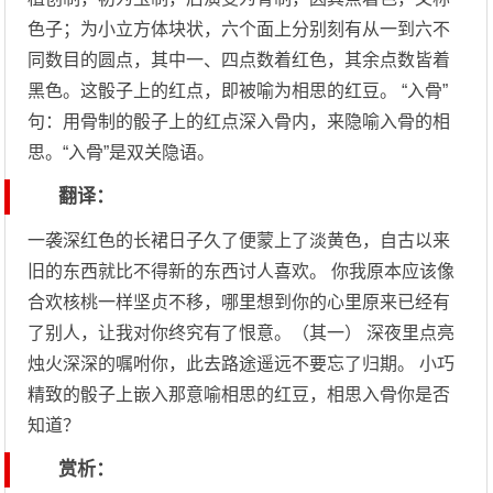
色子；为小立方体块状，六个面上分别刻有从一到六不
同数目的圆点，其中一、四点数着红色，其余点数皆着
黑色。这骰子上的红点，即被喻为相思的红豆。 “入骨”
句：用骨制的骰子上的红点深入骨内，来隐喻入骨的相
思。“入骨”是双关隐语。
翻译：
一袭深红色的长裙日子久了便蒙上了淡黄色，自古以来
旧的东西就比不得新的东西讨人喜欢。 你我原本应该像
合欢核桃一样坚贞不移，哪里想到你的心里原来已经有
了别人，让我对你终究有了恨意。（其一） 深夜里点亮
烛火深深的嘱咐你，此去路途遥远不要忘了归期。 小巧
精致的骰子上嵌入那意喻相思的红豆，相思入骨你是否
知道？
赏析：