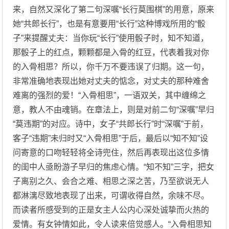
来，自然又深化了第二句深嘱“长行莫围棋”的用意，原来
她“共郎长行”，也是有意要用“长行”这种博戏所用的“骰
子”来提醒丈夫：当你玩“长行”使用骰子时，知不知道，
那骰子上的红点，颗颗都是入骨的红豆，代表着我对你
的入骨相思？所以，你千万不要违误了归期。这一句，
非常准确地表现出她对丈夫的惦念，对丈夫的那种难舍
难离的强烈的爱！“入骨相思”，一语双关，其中缠绵之
意，教人不由魂销。在章法上，则是对前二句“深嘱”早归
“莫违期”的对应。诗中，女子“共郎长行”时“深嘱”于前，
客子“违期”未归时又“入骨相思”于后，最后以“知不知”设
问寄意的口吻轻轻将全诗兜住，然后再表现出这位多情
的闺中人亟盼游子早归的焦虑心情。“知不知”三字，把女
子离别之久、会合之难、相思之深之苦，乃至欲说无人
都淋漓尽致地表现了出来，可谓收得自然，余味不尽。
而读者所感受到的正是女主人公内心深处诚挚而火热的
爱情。有女钟情如此，令人读来倍觉感人。“入骨相思知