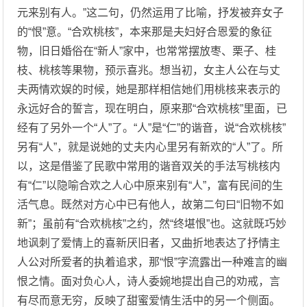
元来别有人。”这二句，仍然运用了比喻，抒发被弃女子
的“恨”意。“合欢桃核”，本来那是夫妇好合恩爱的象征
物，旧日婚俗在“新人”家中，也常常摆放枣、栗子、桂
枝、桃核等果物，预示喜兆。想当初，女主人公在与丈
夫两情欢娱的时候，她是那样相信她们用桃核来表示的
永远好合的誓言，现在明白，原来那“合欢桃核”里面，已
经有了另外一个“人”了。“人”是“仁”的谐音，说“合欢桃核”
另有“人”，就是说她的丈夫内心里另有新欢的“人”了。所
以，这是借鉴了民歌中常用的谐音双关的手法写桃核内
有“仁”以隐喻合欢之人心中原来别有“人”，富有民间的生
活气息。既然对方心中已有他人，故第二句曰“旧物不如
新”；虽前有“合欢桃核”之约，然“终堪恨”也。这就既巧妙
地讽刺了爱情上的喜新厌旧者，又曲折地表达了抒情主
人公对所爱者的执着追求，那“恨”字流露出一种难言的幽
恨之情。面对负心人，诗人委婉地提出自己的劝戒，言
有尽而意无穷，反映了甜蜜爱情生活中的另一个侧面。