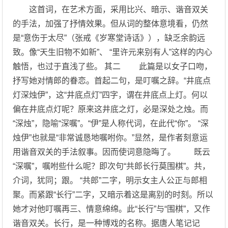
这首词，在艺术方面，采用比兴、暗示、谐音双关
的手法，加强了抒情效果。但从词的整体意境看，仍然
是“意伤于太尽”（张戒《岁寒堂诗话》），缺乏余韵远
致。像“天生旧物不如新”、 “里许元来别有人”这样的内心
触悟，也过于直浅了些。 其二 此篇是以女子口吻，
抒写她对情郎的眷恋。首起二句，是叮嘱之辞。“井底点
灯深烛伊”，这“井底点灯”四字，谓在井底点上灯。何以
偏在井底点灯呢？原来这井底之灯，必是深处之烛。而
“深烛”，隐喻“深嘱”。“伊”是人称代词，在此代“你”。 “深
烛伊”也就是“非常诚恳地嘱咐你。”显然，是作者刻意运
用谐音双关的手法叙事。因而使词意隐晦了。 既云
“深嘱”，嘱咐些什么呢？即次句“共郎长行莫围棋”。共，
介词，犹同；跟。 “共郎”二字，明示女主人公正与郎相
聚。而紧跟“长行”二字，又暗示着这是离别的时刻。所以
她才对他叮嘱再三、情意绵绵。此“长行”与“围棋”，又作
谐音双关。长行，是一种博戏的名称。据唐人笔记记