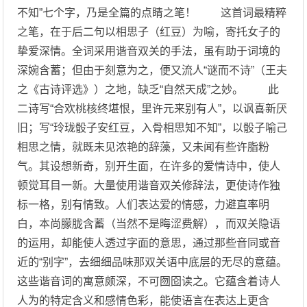
不知”七个字，乃是全篇的点睛之笔！ 这首词最精粹
之笔，在于后二句以相思子（红豆）为喻，寄托女子的
挚爱深情。全词采用谐音双关的手法，虽有助于词境的
深婉含蓄；但由于刻意为之，便又流人“谜而不诗”（王夫
之《古诗评选》）之地，缺乏“自然天成”之妙。 此
二诗写“合欢桃核终堪恨，里许元来别有人”，以讽喜新厌
旧；写“玲珑骰子安红豆，入骨相思知不知”，以骰子喻己
相思之情，就既未见浓艳的辞藻，又未闻有些许脂粉
气。其设想新奇，别开生面，在许多的爱情诗中，使人
顿觉耳目一新。大量使用谐音双关修辞法，更使诗作独
标一格，别有情致。人们表达爱的情感，力避直率明
白，本尚朦胧含蓄（当然不是晦涩费解），而双关隐语
的运用，却能使人透过字面的意思，通过那些音同或音
近的“别字”，去细细品味那双关语中底层的无尽的意蕴。
这些谐音词的寓意颇深，不可囫囵读之。它蕴含着诗人
人为的特定含义和感情色彩，能使语言在表达上更含