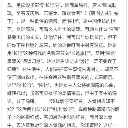
载，用掷骰子来博“长行局”，因简单易行，唐人“颇或耽
玩，至有废庆吊、忘寝休、辍饮食者”（《唐国史补》卷
下），是一种低俗的赌博。而“围棋”，是中国传统的棋
艺，棋理高深，可谓文人雅士的游戏。可她为什么“深嘱”
将要出门的丈夫，让他记住：我可以与你玩长行，但不
同你下围棋呢？原来，她的这番叮嘱中另有深意。她是
用“长行”这种博戏的名称来双关“长途旅行”，又用“围棋”
来双关“违误归期”。她这是告诉丈夫“远行一定不要误了
归期”！在生活中，人们要把某件事情告诉对方，却又不
便于明白说出，往往会用这种谐音双关的方式来暗示。
这里的“长行”、“围棋”，也是女主人公将她深隐的心曲，
婉转托出；虽然可见女子的柔情蜜意，但由于其中的隐
语，过于隐晦。 “玲珑骰子安红豆，入骨相思知不
知？”这后两句从“长行”引出“骰子”，说那种制造精巧的骰
子上的颗颗红点，有如最为相思的红豆，而且深入骨
中，表达着我对你深入骨髓的相思，你知道吗？这样一