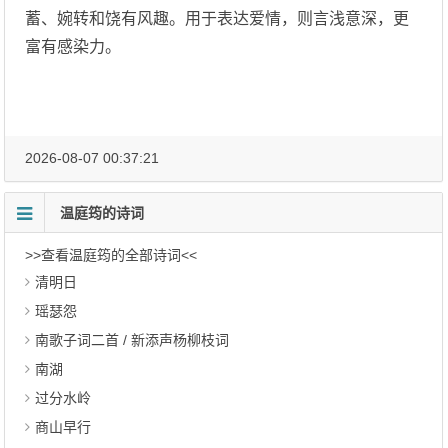
蓄、婉转和饶有风趣。用于表达爱情，则言浅意深，更
富有感染力。
2026-08-07 00:37:21
温庭筠的诗词
>>查看温庭筠的全部诗词<<
清明日
瑶瑟怨
南歌子词二首 / 新添声杨柳枝词
南湖
过分水岭
商山早行