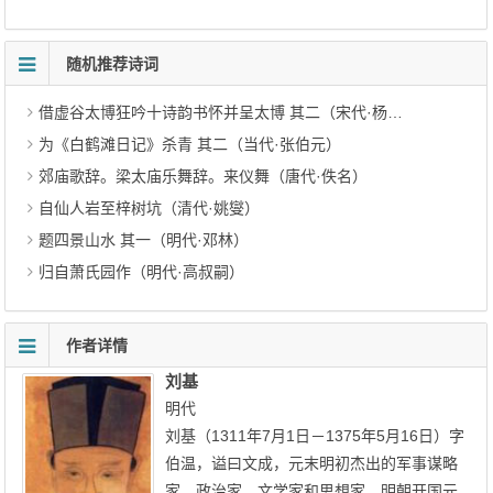
随机推荐诗词
借虚谷太博狂吟十诗韵书怀并呈太博 其二（宋代·杨公远）
为《白鹤滩日记》杀青 其二（当代·张伯元）
郊庙歌辞。梁太庙乐舞辞。来仪舞（唐代·佚名）
自仙人岩至梓树坑（清代·姚燮）
题四景山水 其一（明代·邓林）
归自萧氏园作（明代·高叔嗣）
作者详情
刘基
明代
刘基（1311年7月1日－1375年5月16日）字
伯温，谥曰文成，元末明初杰出的军事谋略
家、政治家、文学家和思想家，明朝开国元