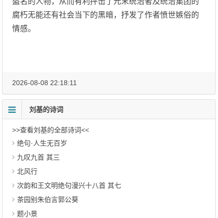
盗名的人物，从而有利抨击了元末统治者及统治集团的
腐朽无能还有社会当下的黑暗，抒发了作者愤世嫉俗的
情感。
2026-08-08 22:18:11
刘基的诗词
>>查看刘基的全部诗词<<
绝句·人生无百岁
九叹九首 其三
北风行
次韵和王文明绝句漫兴十八首 其七
茶园别朱伯言郭公葵
题小景