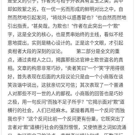
是全文的引子，作者先写柑子外表具有金玉之美，其中
却如败絮之劣，在一优一劣而形成的鲜明对比之中，自
然而然地引起发问，“将炫外以惑愚瞽也？”也自然而然地
引出指责，“甚矣哉，为欺也！”作者在此突出一个“欺”
字，这是全文的核心，也是贯串始终的主线，看似不经
意地提出，实则是精心设计的。正是这个文眼，才引起
卖柑者大段的深刻的议论。 第二部分是全文的重
点，通过卖柑人之口，揭露那些达官绅士欺世盗名的真
相。文章的构思非常巧妙，“卖者笑曰”一个“笑”字用得很
好，首先表现在后面的大段议论只是由一个小商贩在谈
笑诙谐中说出，这就亲切又可信；其次表现了一个普通
人对那些不可一世的人的鄙视。小商贩的回答也是巧妙
之极，用一句反问“而独不足子所乎？”它揭示面对“欺”道
横行的社会，人们已经麻木。紧接着再用一个反问“而独
我也乎？”这个反问比前一个反问更有份量，它既突出了
言者对“欺”道横行社会的强烈憎恨，又使愤懑之词如流涌