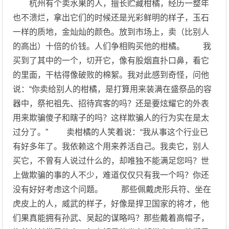
杭州有个卖水果的人，擅长贮藏柑橘，经历一整年
也不溃烂，拿出它们的时候还是光彩鲜明的样子，玉石
一样的质地，金灿灿的颜色。放到市场上，卖（比别人
的高出）十倍的价钱。人们争相购买他的柑橘。 我
买到了其中的一个，切开它，像有股烟直扑口鼻，看它
的里面，干枯得像破败的棉絮。我对此感到奇怪，问他
说：“你卖给别人的柑橘，是打算用来装满在盛祭品的容
器中，祭祀祖先、招待宾客的吗？还是要炫耀它的外表
用来欺骗傻子和瞎子的吗？这样欺骗人的行为实在是太
过分了。” 卖柑橘的人笑着说：“我从事这个行业已
有好多年了。我依赖这个用来养活自己。我卖它，别人
买它，不曾有人说过什么的，却唯独不能满足您吗？世
上做欺骗的事的人不少，难道仅仅只有我一个吗？你还
没有好好考虑这个问题。 那些佩戴虎形兵符、坐在
虎皮上的人，威武的样子，好像是捍卫国家的将才，他
们果真能拥有孙武、吴起的谋略吗？那些戴着高帽子，