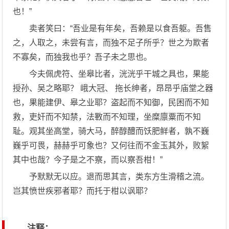
也！”
卖者笑曰：“吾业是有年矣，吾赖是以食吾躯。吾售
之，人取之，未尝有言，而独不足子所乎？世之为欺者
不寡矣，而独我也乎？吾子未之思也。
今夫佩虎符、坐皋比者，洸洸乎干城之具也，果能
授孙、吴之略耶？ 峨大冠、 拖长绅者，昂昂乎庙堂之器
也，果能建伊、皋之业耶？盗起而不知御，民困而不知
救，吏奸而不知禁，法斁而不知理，坐糜廪粟而不知
耻。观其坐高堂，骑大马，醉醇醴而饫肥鲜者，孰不巍
巍乎可畏，赫赫乎可象也？又何往而不金玉其外，败絮
其中也哉？今子是之不察，而以察吾柑！”
予默默无以应。退而思其言，类东方生滑稽之流。
岂其愤世疾邪者耶？而托于柑以讽耶？
注释：