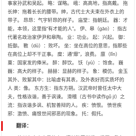
事家孙武和吴起。 略：谋略。 峨：高高地，指高戴。 拖
长绅：拖着长长的腰带。绅，古代士大夫束在外衣上的
带子。 昂昂：气宇轩昂的样子。 庙堂：指朝廷。 器：才
能，本领，这里指“有才能的人”。 伊、皋（gāo）：指古
代著名政治家伊尹和皋陶。 业：功业。 起：兴起。 御：
抵御。 斁（dù）：败坏。 坐：坐在高位的意思，指那些
在高位上却不干正事。 糜：通“靡”，浪费。 廪（lǐn）
粟：国家发的俸米。 醉：醉饮。 饫（yù）：饱食。 巍
巍：高大的样子。 赫赫：显赫的样子。 象：模仿。 金玉
其外、败絮其中：比喻虚有其表，及外表好而实质坏的
人 类：像。 东方生：指东方朔。汉武帝时曾任太中大
夫，性格诙谐，善于讽谏。 滑稽（古书中读作gǔ jī）之
流：指诙谐多讽、机智善辩的人。 疾：愤恨。 愤世疾
邪：激愤、痛恨世间邪恶的现象。 托：假托。
翻译：