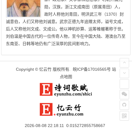
勋，汉族，浙江文成南田（原属青田）人，
故时人称他刘青田，明洪武三年（1370）封
诚意伯，人们又称他刘诚意。武宗正德九年追赠太师，谥号文成，
后人又称他刘文成、文成公。他以神机妙算、运筹帷幄著称于世。
刘伯温是中国古代的一位传奇人物，至今在中国大陆、港澳台乃至
东南亚、日韩等地仍有广泛深厚的民间影响力。
Copyright ©
忆云竹
版权所有.
皖ICP备17016565号
站
点地图
2026-08-08 22:18:11 0.015272855758667