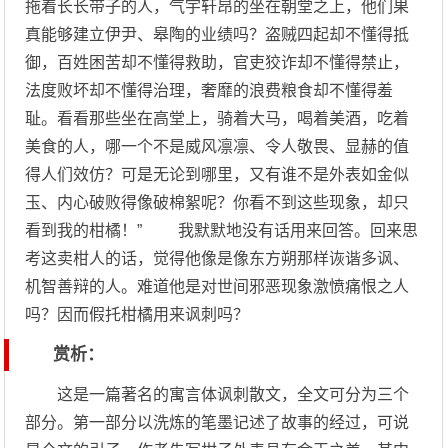
拖着长长带子的人，气宇轩昂的坐在朝堂之上，他们果
真能够建立伊尹、皋陶的业绩吗？盗贼四起却不懂得抵
御，百姓困苦却不懂得救助，官吏狡诈却不懂得禁止，
法度败坏却不懂得治理，奢靡的浪费粮食却不懂得羞
耻。看看那些坐在高堂上，骑着大马，喝着美酒，吃着
美食的人，哪一个不是威风凛凛、令人敬畏、显赫的值
得人们效仿？可是无论到哪里，又有谁不是外表如金似
玉、内心破败得像破棉絮呢？你看不到这些现象，却只
看到我的柑橘！” 我默默地没有话用来回答。回来思
考这卖柑人的话，觉得他像是像东方朔那样诙谐多讽、
机智善辩的人。难道他是对世间邪恶现象激愤痛恨之人
吗？因而假托柑橘用来讽刺吗？
赏析：
这是一篇著名的寓言体讽刺散文，全文可分为三个
部分。第一部分以洗炼的笔墨记述了故事的经过，可说