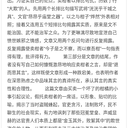
出。为证实自己的论点，卖柑者以排比句式，历数了行
“大欺”的人。先用两个长排比句描写武将“洸洸乎干城之
具”、文官“昂昂乎庙堂之器”，以之与柑子“烨然”外表相对
照；接着又连用五个短排比句揭露其实质，原来是文不
能治国、武不能治军之众。为了更琳漓尽致地宣泄自己
愤世嫉邪之情感，文章又用两个反问句进行反复揭露。
反复揭露使卖柑者“今子是之不察，而以察吾柑”一句指责
得有理，批评得有力。 第三部分是文章的结尾，作
者没有写自己如何慷慨激昂地响应卖柑者之言，却是“退
而思其言”，这样既使文章形成一种跌宕美，也表明作者
在深思熟虑之中品味其言的真谛所在，承认其言的真实
性和合理性。 这篇文章由买卖一个坏了的柑橘的小
事引起议论，假托卖柑者的一席话，以形象、贴切的比
喻，揭示了当时盗贼蜂起，官吏贪污，法制败坏，民不
聊生的社会现实，有力地讽刺了那些冠冕堂皇、声威显
赫的达官贵人们本质上都是“金玉其外，败絮其中”的欺世