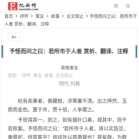
首页
抒怀
寓言
故事
古文观止
予怪而问之曰：若所市于
人者 赏析、翻译、注释
A+
予怪而问之曰：若所市于人者 赏析、翻译、注释
卖柑者言
类型：
抒怀
寓言
故事
古文观止
明代
刘基
杭有卖果者，善藏柑，涉寒暑不溃。出之烨然，玉
质而金色。置于市，贾十倍，人争鬻之。
予贸得其一，剖之，如有烟扑口鼻，视其中，则干
若败絮。予怪而问之曰：“若所市于人者，将以实笾豆，
奉祭祀，供宾客乎？将炫外以惑愚瞽也？甚矣哉，为欺