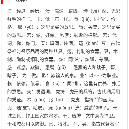
涉：经过，经历。 溃：腐烂，腐败。 烨（yè）然：光彩
鲜明的样子。 玉：像玉石一样。 贾（jià)：同“价”，价
格。 鬻（yù）：这里是买的意思。 贸：买卖，这里是买
的意思。 若：像，好像。 败絮：破败的棉絮。 若：代
词，你，你们。 实：填满，装满。 笾（biān）豆：古代
祭祀时盛祭品用的两种器具。笾，竹制的食器。豆，木
制、陶制或铜制的食器。 炫：同“炫”，炫耀，夸耀。
惑：迷惑，欺骗。 愚瞽（gǔ）：愚蠢的人和瞎子。瞽，
瞎子。 为：做。 欺：欺骗人的事。 业：以······为职业。
赖：依赖，依靠。 食（sì）：同“饲”，这里有供养、养活
的意思。 夫：发语词。 虎符：虎形的兵符，古代调兵用
的凭证。 皋（gāo）比（pí）：虎皮，指将军的坐席。
比，通“皮”，毛皮。 洸（guāng）洸：威武的样子。 干
城之具：捍卫国家的将才。干，盾牌，文中意为捍卫。
干和城都用以防御。具，将才。 孙、吴：指古代著名军