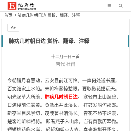
首页
肺病几时朝日边 赏析、翻译、注释
A+
肺病几时朝日边 赏析、翻译、注释
十二月一日三首
唐代
杜甫
今朝腊月春意动，云安县前江可怜。一声何处送书雁，
百丈谁家上水船。未将梅蕊惊愁眼，要取楸花媚远天。
明光起草人所羡，
肺病几时朝日边
。 寒轻市上山烟碧，
日满楼前江雾黄。负盐出井此溪女， 打鼓发船何郡郎。
新亭举目风景切，茂陵著书消渴长。 春花不愁不烂漫，
楚客唯听棹相将。 即看燕子入山扉，岂有黄鹂历翠微。
短短桃花临水岸， 轻轻柳絮点人衣。春来准拟开怀久，