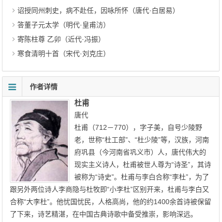
诏授同州刺史，病不赴任，因咏所怀（唐代·白居易）
答董子元太学（明代·皇甫汸）
寄陈柱尊 乙卯（近代·冯振）
寒食清明十首（宋代·刘克庄）
作者详情
杜甫
唐代
杜甫（712－770），字子美，自号少陵野
老，世称“杜工部”、“杜少陵”等，汉族，河南
府巩县（今河南省巩义市）人，唐代伟大的
现实主义诗人，杜甫被世人尊为“诗圣”，其诗
被称为“诗史”。杜甫与李白合称“李杜”，为了
跟另外两位诗人李商隐与杜牧即“小李杜”区别开来，杜甫与李白又
合称“大李杜”。他忧国忧民，人格高尚，他的约1400余首诗被保留
了下来，诗艺精湛，在中国古典诗歌中备受推崇，影响深远。