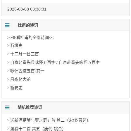
2026-08-08 03:38:31
杜甫的诗词
>>查看杜甫的全部诗词<<
石壕吏
十二月一日三首
自京赴奉先县咏怀五百字 / 自京赴奉先咏怀五百字
咏怀古迹五首·其一
月夜忆舍弟
新安吏
随机推荐诗词
送新酒糟蟹与贾之奇五首 其二（宋代·曹勋）
游春十二首 其五（唐代·姚合）