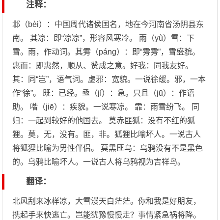
注释：
邶（bèi）：中国周代诸侯国名，地在今河南省汤阴县东
南。 其凉：即“凉凉”，形容风寒冷。 雨（yù）雪：下
雪。雨，作动词。其雱（páng）：即“雱雱”，雪盛貌。
惠而：即惠然，顺从、赞成之意。好我：同我友好。
其：同“岂”，语气词。虚邪：宽貌。一说徐缓。邪，一本
作“徐”。 既：已经。亟（jí）：急。只且（jū）：作语
助。 喈（jiē）：疾貌。一说寒凉。 霏：雨雪纷飞。 同
归：一起到较好的他国去。 莫赤匪狐：没有不红的狐
狸。莫，无，没有。匪，非。狐狸比喻坏人。一说古人
将狐狸比喻为男性伴侣。 莫黑匪乌：乌鸦没有不是黑色
的。乌鸦比喻坏人。一说古人将乌鸦视为吉祥鸟。
翻译：
北风刮来冰样凉，大雪漫天白茫茫。你和我是好朋友，
携起手来快逃亡。岂能犹豫慢慢走？事情紧急祸将降。