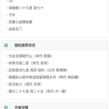
汉广
读曲歌八十九首 其七十
子衿
苏秦以连横说秦
出其东门
随机推荐诗词
为证无得赋竹山（宋代·陈郁）
和李光祖二首（宋代·吴芾）
后凯歌词九首 其四 翁科（元代·耶律铸）
相国赵公邸中夜谈因留宿斋头作（明代·胡应麟）
秋日咏刀（清代·玄烨）
感兴二十七首 其二十五（宋代·方一夔）
作者详情