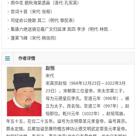
雨中花 题秋海棠遗画（清代·孔宪英）
宫词十首（宋代·张枢）
司徒俞公挽歌 其二（明代·黎民表）
集唐六绝送骆见羲广文归延津 其四 李涉（明代·林熙春）
蓬莱飞峰（宋代·韩信同）
作者详情
赵恒
宋代
宋真宗赵恒（968年12月23日－1022年3月
23日），宋朝第三位皇帝，宋太宗第三子，
母为元德皇后李氏。至道元年（995年），被
立为太子，改名恒。至道三年（997年），赵
恒即位。乾兴元年（1022年），赵恒驾崩，
年五十五，在位二十五年。谥号为文明章圣元孝皇帝，庙号真宗。
葬永定陵。后累加谥至膺符稽古神功让德文明武定章圣元孝皇帝。