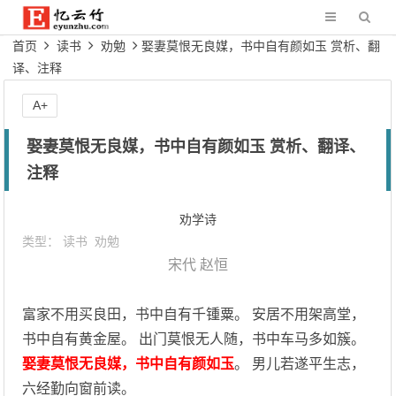
首页
读书
劝勉
娶妻莫恨无良媒，书中自有颜如玉 赏析、翻
译、注释
A+
娶妻莫恨无良媒，书中自有颜如玉 赏析、翻译、
注释
劝学诗
类型：
读书
劝勉
宋代
赵恒
富家不用买良田，书中自有千锺粟。 安居不用架高堂，
书中自有黄金屋。 出门莫恨无人随，书中车马多如簇。
娶妻莫恨无良媒，书中自有颜如玉
。 男儿若遂平生志，
六经勤向窗前读。