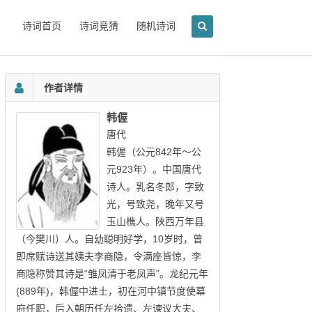
诗词首页
诗词竞猜
随机诗词
作者详情
韩偓
唐代
韩偓（公元842年～公
元923年）。中国唐代
诗人。乳名冬郎，字致
光，号致尧，晚年又号
玉山樵人。陕西万年县
（今樊川）人。自幼聪明好学，10岁时，曾
即席赋诗送其姨夫李商隐，令满座皆惊，李
商隐称赞其诗是“雏凤清于老凤声”。龙纪元年
(889年)，韩偓中进士，初在河中镇节度使幕
府任职，后入朝历任左拾遗、左谏议大夫、