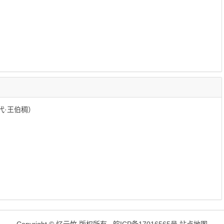
代·王伯稠）