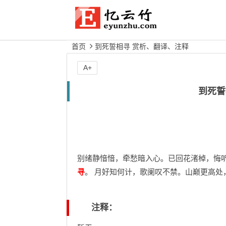
首页
到死誓相寻 赏析、翻译、注释
A+
到死誓
别绪静愔愔，牵愁暗入心。已回花渚棹，悔听
寻
。 月好知何计，歌阑叹不禁。山巅更高处
注释：