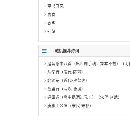
草书屏风
青春
欲明
别绪
随机推荐诗词
追昔感事八首（出世周手稿，集本不载）（明
从军行（唐代·陈羽）
北锁巷（近代·沙曾达）
蒿里行（两汉·曹操）
好事近（雪中携酒过元长）（宋代·赵鼎）
唐李卫公庙（宋代·宋祁）