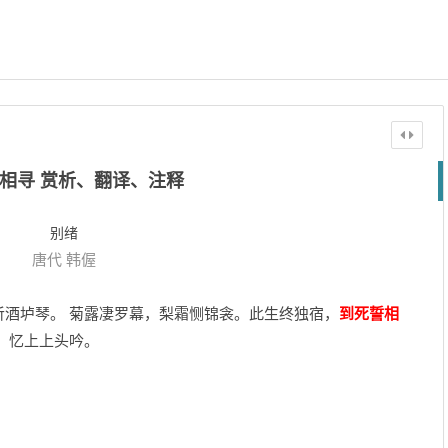
相寻 赏析、翻译、注释
别绪
唐代
韩偓
酒垆琴。 菊露凄罗幕，梨霜恻锦衾。此生终独宿，
到死誓相
，忆上上头吟。