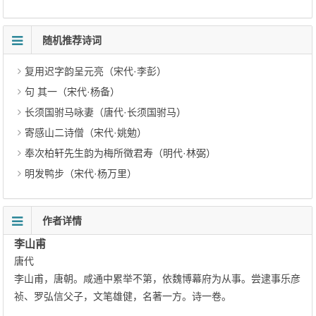
随机推荐诗词
复用迟字韵呈元亮（宋代·李彭）
句 其一（宋代·杨备）
长须国驸马咏妻（唐代·长须国驸马）
寄感山二诗僧（宋代·姚勉）
奉次柏轩先生韵为梅所徵君寿（明代·林弼）
明发鸭步（宋代·杨万里）
作者详情
李山甫
唐代
李山甫，唐朝。咸通中累举不第，依魏博幕府为从事。尝逮事乐彦
祯、罗弘信父子，文笔雄健，名著一方。诗一卷。