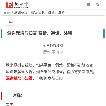
首页
深谢栽培与知赏 赏析、翻译、注释
A+
深谢栽培与知赏 赏析、翻译、注释
刘员外寄移菊
唐代
李山甫
秋来缘树复缘墙，怕共平芜一例荒。颜色不能随地变，
风流唯解逐人香。烟含细叶交加碧，露拆寒英次第黄。
深谢栽培与知赏
，但惭终岁待重阳。
注释：
暂无