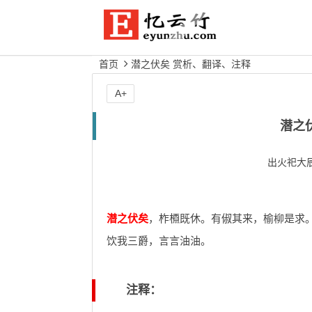
首页
潜之伏矣 赏析、翻译、注释
A+
潜之
出火祀大
潜之伏矣
，柞槱既休。有俶其来，榆柳是求
饮我三爵，言言油油。
注释：