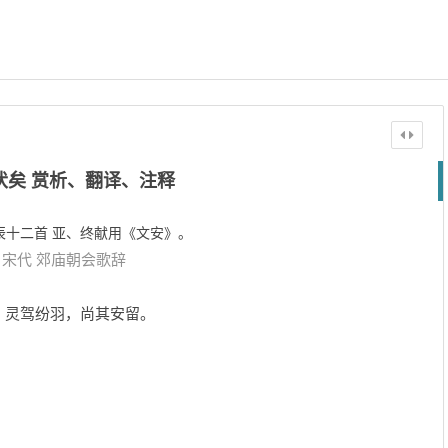
伏矣 赏析、翻译、注释
辰十二首 亚、终献用《文安》。
宋代
郊庙朝会歌辞
。灵驾纷羽，尚其安留。