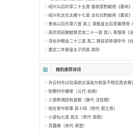
绍兴以后时享二十五首 僖祖室酌献用《基命》
绍兴祀太社太稷十七首 太社位酌献用《嘉安
景祐以后乐章六首 其三 章懿皇太后室奠瓒用
高宗郊前朝献景灵宫二十一首 其八 奉馔用《
淳化中朝会二十三首 其二 群臣初举酒毕作《
嘉定二年册皇太子四首 其四
随机推荐诗词
许云村舟过勾溪欲访溪翁为帆急不相见而去寄诗致
别樊时中廉使（元代·余阙）
少游荆湘因有是题（唐代·沈佺期）
宛在堂中即事 其十四（明代·郭之奇）
小游仙七首 其五（宋代·周密）
觅蠹椽（宋代·高登）