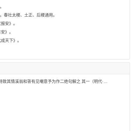
。
》。春社太稷、土正、后稷通用。
《报安》。
吉安》。
化成天下》。
其情溪翁和答有见嘲意予为作二绝句解之 其一（明代·朱朴）