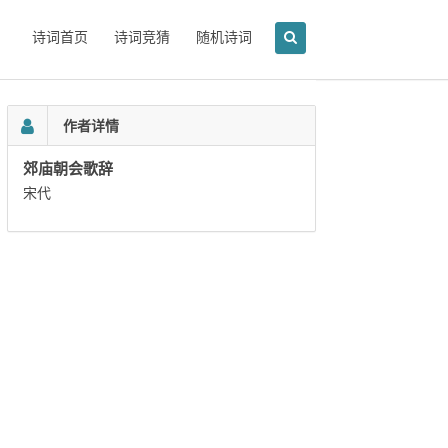
诗词首页
诗词竞猜
随机诗词
作者详情
郊庙朝会歌辞
宋代