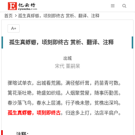
首页
孤生真蜉蝣，顷刻即终古 赏析、翻译、注释
A+
孤生真蜉蝣，顷刻即终古 赏析、翻译、注释
出城
宋代
董嗣杲
骤暄试单衣，出城看荒圃。满径郁纤茸，药苗青可数。
篱花渐吐艳，艳盛如织组。人烟聚营屋，随事历勤苦。
春沙落飞鸟，春水上层浦。行子晚未憩，贫樵出深坞。
孤生真蜉蝣，顷刻即终古
。归途多上灯，沽店半扃户。
注释：