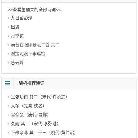
>>查看董嗣杲的全部诗词<<
九日留彭泽
出城
月季花
满替在眼即景赋二首 其二
赠接泥渡下李巡检
慈云岭
随机推荐诗词
呈张功甫 其二（宋代·许及之）
大车（先秦·佚名）
官仓鼠（唐代·曹邺）
久雨 其二（宋代·李弥逊）
下皋杂咏 其二十三（明代·黄仲昭）