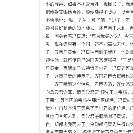
小的薛邑，如果不抚爱百姓，视民如子，而
把债款赏赐给百姓，顺便烧掉了契据，以至百
不快地说：“嗯，先生，算了吧。” 过了一年
尝君只好到他的领地薛去。还差百里未到，
景，回头看着冯谖道：“您为我买的‘义’，今
患，现在您只有一个洞，还不能高枕无忧，
子，五百斤黄金。冯谖往西到了魏国，他对
迎住他，就可使自己的国家富庶强盛。”于
斤黄金，百辆车子去聘请孟尝君。冯谖先赶
子，这算显贵的使臣了。齐国君臣大概听说这
齐王听到这个消息，君臣震恐，连忙派遣太
向孟尝君谢罪，请孟尝君要“顾先王之宗庙，
于薛”。等齐国的宗庙在薛地落成后，冯谖向
策》）自从齐泯王罢免了孟尝君的相位后，
其他门客都未到。孟尝君感慨地对冯谖说，
官，却都离我而去了。今仰赖冯谖先生得以
唾其面而大辱之”。冯谖听了忙下马向孟尝