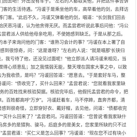
们回去吧！外出没有车子。”左右的人都取笑他，并把这件事告诉
门客的生活待遇。”冯谖于是乘坐他的车，高举着他的剑，去拜访
等门客。”此后不久，冯谖又弹着他的剑，唱道：“长剑我们回去
始厌恶冯谖，认为他贪得无厌。而孟尝君听说此事后问他：“冯公
是孟尝君派人供给他母亲吃用，不使她感到缺乏。于是从那之后。
本子来询问他的门客：“谁熟习会计的事？”冯谖在本上署了自
感到很惊奇，问：“这是谁呀？”左右的人说：“就是唱那‘长铗归
才能，我亏待了他，还没见过面呢！”他立即派人请冯谖来相见，当
虑搅得心烦意乱；加之我懦弱无能，整天埋在国家大事之中，以致
为我收债，是吗？”冯谖回答道：“愿意去。”于是套好车马，整
谖问：“债收完了，买什么回来？”孟尝君说：“您就看我家里缺
债务的百姓找来核验契据。核验完毕后，他假托孟尝君的命令，把
。百姓都高呼“万岁”。 冯谖赶着车，马不停蹄，直奔齐都，清
君感到很奇怪，立即穿好衣、戴好帽，去见他，问道：“债都收完
”“买什么回来了？”孟尝君问。冯谖回答道：“您曾说‘看我家缺什
马房多的是猎狗、骏马，后庭多的是美女，您家里所缺的只不过
。”孟尝君道：“买仁义是怎么回事？”冯谖道：“现在您不过有块小