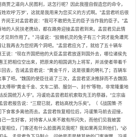
用商贾之道向人民图利，这怎行呢？因此我擅自假造您的命令，
姓欢呼‘万岁’，这就是我用来为您买义的方式啊。”孟尝君听后很
，齐闵王对孟尝君说：“我可不敢把先王的臣子当作我的臣子。”孟
薛地的人民扶老携幼，都在路旁迎接孟尝君到来。孟尝君见此情
天才见到作用了。” 冯谖说：“狡猾机灵的兔子有三个洞才能免遭死
请让我再去为您挖两个洞吧。”孟尝君应允了，就给了五十辆车
惠王说：“现在齐国把他的大臣孟尝君放逐到国外去，哪位诸侯先
是惠王把相位空出来，把原来的相国调为上将军，并派使者带着千
车回去，告诫孟尝君说：“黄金千斤，这是很重的聘礼了；百辆车
事了吧。”魏国的使臣往返了三次，孟尝君坚决推辞而不去魏国.
傅带“黄金千金、文车二驷、服剑一、封书”等物，非常隆重地
姑反国统万人乎”。冯谖劝孟尝君趁机索取先王的祭器，“立宗庙
孟尝君报告说：“三窟已就，君姑高枕为乐矣”。（《战国策·齐
门下食客多离他而去。孟尝君恢复相位后，冯谖策马前去迎接，
自己一生好客，对待客人从来不敢有所闪失，而他们见我被罢
恢复相位，门客还有什么脸面再见我呢？我如果再见到他们，“必
君叩头，孟尝君急下马制止，问他是否是替其他的门客谢罪。冯谖