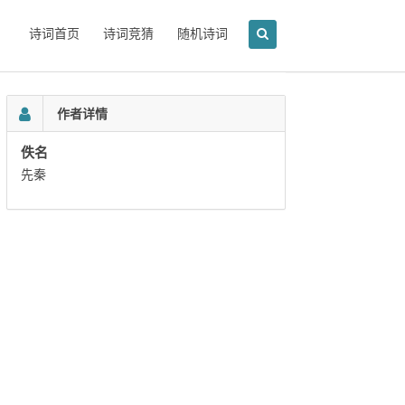
诗词首页
诗词竞猜
随机诗词
作者详情
佚名
先秦