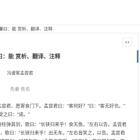
署曰：能 赏析、翻译、注释
曰：能 赏析、翻译、注释
冯谖客孟尝君
先秦
佚名
君，愿寄食门下。孟尝君曰：“客何好？”曰：“客无好也。”
受之曰：“诺。”
弹其剑，歌曰：“长铗归来乎！食无鱼。”左右以告。孟尝君
铗，歌曰：“长铗归来乎！出无车。”左右皆笑之，以告。孟尝君