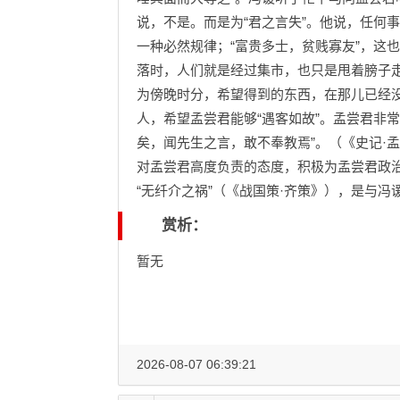
说，不是。而是为“君之言失”。他说，任何
一种必然规律；“富贵多士，贫贱寡友”，这
落时，人们就是经过集市，也只是甩着膀子
为傍晚时分，希望得到的东西，在那儿已经
人，希望孟尝君能够“遇客如故”。孟尝君非
矣，闻先生之言，敢不奉教焉”。（《史记
对孟尝君高度负责的态度，积极为孟尝君政
“无纤介之祸”（《战国策·齐策》），是与
赏析：
暂无
2026-08-07 06:39:21