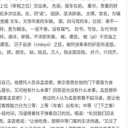
把上位（宰相之位）空出来。 先驱，驱车在前。 重币，贵重的财
后多次往返。反，同“返”。 固辞，坚决辞谢。 太傅，官名，为辅
，抱着 文车，文饰华美的车辆。 驷，四马驾的车，比较：乘不一
不祥，意为糊涂。 一说不善，没有福气。 封书，写信，古代书信
祥，通详，审慎，不详即失察。 被，遭受。 被（pī）于宗庙之
遭受。 沉于谄谀（chǎnyú）之臣，被阿谀奉承的奸臣所迷惑。
。 顾，顾念。 姑，姑且。万人，指全国百姓。 纤介，介同芥，
自己。他便托人告诉孟尝君，表示意愿在他的门下寄居为食
么擅长。又问他有什么本事？回答说也没有什么本事。孟尝君听
冯谖客孟尝君》）。 旁边的人认为孟尝君看不起冯谖，就让他
门客按能力分为三等：上等（车客）出有车；中等（门下之客）
一段时间，冯谖倚着柱子弹着自己的剑，唱道：“长剑我们回去
君。孟尝君说：“让他吃鱼，按照中等门客的生活待遇。”又过了