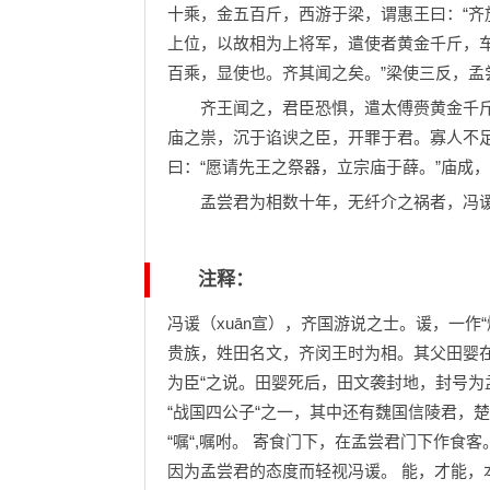
十乘，金五百斤，西游于梁，谓惠王曰：“齐
上位，以故相为上将军，遣使者黄金千斤，
百乘，显使也。齐其闻之矣。”梁使三反，孟
齐王闻之，君臣恐惧，遣太傅赍黄金千斤、
庙之祟，沉于谄谀之臣，开罪于君。寡人不
曰：“愿请先王之祭器，立宗庙于薛。”庙成
孟尝君为相数十年，无纤介之祸者，冯谖
注释：
冯谖（xuān宣），齐国游说之士。谖，一作“
贵族，姓田名文，齐闵王时为相。其父田婴
为臣“之说。田婴死后，田文袭封地，封号
“战国四公子“之一，其中还有魏国信陵君，楚
“嘱“,嘱咐。 寄食门下，在孟尝君门下作食客
因为孟尝君的态度而轻视冯谖。 能，才能，本