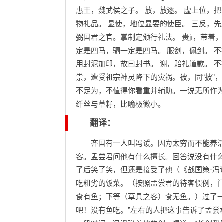
惠王，魏武侯之子。 放，放逐。 虚上位，
物礼品。 显使，地位显要的使臣。 三反，先
弼国君之官。掌制定颁行礼法。 赍jī，带着
定是四马，驷一定是四马。 服剑，佩剑。 
用封泥加印，故曰封书。 谢，赔礼道歉。 不
祟，遭受祖宗神灵降下的灾祸。被，同“披”，
不足为，不值得你看重并辅助。一说无所作为
纤丝与草籽，比喻极微小。
翻译：
齐国有一人叫冯谖。因为太穷而不能养活
客。孟尝君问他有什么擅长。回答说没有什
了后笑了笑，但还是接受了他（《战国策·
吃粗劣的饭菜。（按照孟尝君的待客惯例，
食有鱼；下等（草具之客）食无鱼。）过了
吧！没有鱼吃。”左右的人把这事告诉了孟尝