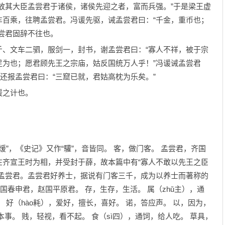
放其大臣孟尝君于诸侯，诸侯先迎之者，富而兵强。”于是梁王虚
车百乘，往聘孟尝君。冯谖先驱，诫孟尝君曰：“千金，重币也；
尝君固辞不往也。
文车二驷，服剑一，封书，谢孟尝君曰：“寡人不祥，被于宗
足为也；愿君顾先王之宗庙，姑反国统万人乎！”冯谖诫孟尝君
，还报孟尝君曰：“三窟已就，君姑高枕为乐矣。”
之计也。
煖”，《史记》又作“驩”，音皆同。 客，做门客。 孟尝君，齐国
在齐宣王时为相，并受封于薛，故本篇中有“寡人不敢以先王之臣
为孟尝君。孟尝君好养士，据说有门客三千，成为以养士而著称的
国春申君，赵国平原君。 存，生存，生活。 属（zhǔ主），通
。 好（hào耗），爱好，擅长，喜好。 诺，答应声。 以，因为，
事。 贱，轻视，看不起。 食（sì四），通饲，给人吃。 草具，