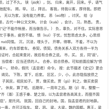
，过了不久。 铗（jiá夹），剑。 归来，离开，回来。乎，语气
他配车。 揭，举。 过，拜访。 客我，待我以客，厚待我。即把
 无以为家，没有能力养家。 恶（wù物），讨厌。 给（jǐ
，古代一种公文文种。 计会（kuài），会计。 习，熟悉。 责，
见“记“不能作帐册，而当做告示。） 负，辜负，对不住。实际意思
忙于事务，疲劳不堪。 愦（kuì）于忧，忧愁思虑太多，心思烦
nuò同懦。 沉，沉浸，埋头于。 开罪，得罪。 不羞，不以为
缠束，约车即套车。 券契，债契。债务关系人双方各持一半为
证时，合起来查对，故后有合券之说。 市，买。 反，同”返“，
。 当偿者：应当还债的人。 合券，验合债券。可知前面应解为“债
其一。 矫命，假托（孟尝君）命令。 按：此节描述《史记》更合
àn，谒见。 下陈，堂下，后室。 区区，少，小，此亦隐指放债之
。 子其民，视民如子。 贾，做买卖。贾（gǔ）利之，做买卖获
”。 休矣，算了吧。 后期年，一周年之后。期（jī）年，整整一
：“齐（湣）王惑于秦、楚之毁，以为孟尝君各高其主，而擅齐国
为臣”，是托词。 就国，回自己的封地。国，指孟尝君的封地薛。
车为一乘，亦可泛指车。 窟，洞。 梁，大梁，魏的国都。惠王，梁