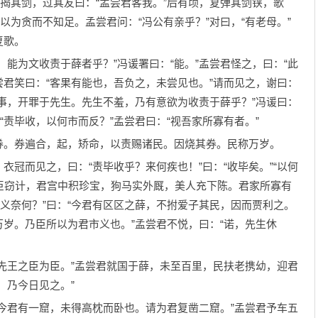
，揭其剑，过其友曰：“孟尝君客我。”后有顷，复弹其剑铗，歌
以为贪而不知足。孟尝君问：“冯公有亲乎？”对曰，“有老母。”
复歌。
为文收责于薛者乎？”冯谖署曰：“能。”孟尝君怪之，曰：“此
尝君笑曰：“客果有能也，吾负之，未尝见也。”请而见之，谢曰：
事，开罪于先生。先生不羞，乃有意欲为收责于薛乎？”冯谖曰：
“责毕收，以何市而反？”孟尝君曰：“视吾家所寡有者。”
。券遍合，起，矫命，以责赐诸民。因烧其券。民称万岁。
而见之，曰：“责毕收乎？来何疾也！”曰：“收毕矣。”“以何
’。臣窃计，君宫中积珍宝，狗马实外厩，美人充下陈。君家所寡有
市义奈何？”曰：“今君有区区之薛，不拊爱子其民，因而贾利之。
岁。乃臣所以为君市义也。”孟尝君不悦，曰：“诺，先生休
王之臣为臣。”孟尝君就国于薛，未至百里，民扶老携幼，迎君
，乃今日见之。”
君有一窟，未得高枕而卧也。请为君复凿二窟。”孟尝君予车五