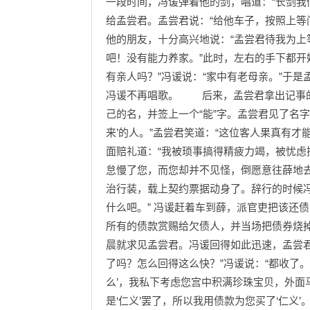
一段时间，冯谖弹着他的剑，唱道：“长剑我
给孟尝君。孟尝君说：“给他车子，按照上等
他的朋友，十分高兴地说：“孟尝君待我为上
吧！没有能力养家。”此时，左右的手下都开
有亲人吗？”冯谖说：“家中有老母亲。”于
冯谖不再唱歌。 后来，孟尝君拿出记事的
己的名，并签上一个“能”字。孟尝君见了名字
来’的人。”孟尝君笑道：“这位客人果真有
面赔礼道：“我被琐事搞得精疲力竭，被忧
怠慢了您，而您却并不见怪，倒愿意往薛地去
治行装，载上契约票据动身了。辞行的时候冯
什么吧。” 冯谖赶着车到薛，派官吏把该还
所有的债款赏赐给欠债人，并当场把债券烧掉
晨就求见孟尝君。冯谖回得如此迅速，孟尝
了吗？怎么回得这么快？”冯谖说：“都收了。
么’，我私下考虑您宫中积满珍珠宝贝，外面
是‘仁义’罢了，所以我用债款为您买了‘仁义’