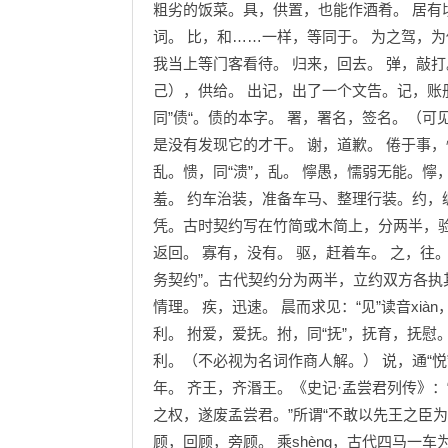
粗劣的饭菜。具，供置，也能作酒肴。 居有顷
词。 比，和……一样，等同于。 为之驾，为
我当上等门客看待。 归来，回去。 弹，敲打。
己），供给。 出记，出了一个文告。记，账册
同”债“。债的本字。 署，署名，签名。（可
是没有发现它的才干。 谢，道歉。 倦于事，
乱。愦，同“溃”，乱。 懧愚，懦弱无能。懧，
羞。 约车治装，准备车马、整理行装。约，
凭。古时契约写在竹简或木简上，分两半，验
返回。 寡有，没有。 驱，赶着车。 之，往
务契约”。古代契约分为两半，立约双方各执
情理。 疾，迅速。 晨而求见：“见”读音xi
利。 拊爱，爱抚。拊，同“抚”，抚育，抚慰
利。（不必视为名词作商人解。） 说，通“悦
年。 齐王，齐湣王。《史记·孟尝君列传》
之权，遂废孟尝君。”所谓“不敢以先王之臣
顾，回顾，旁顾。 乘shèng，古代四马一