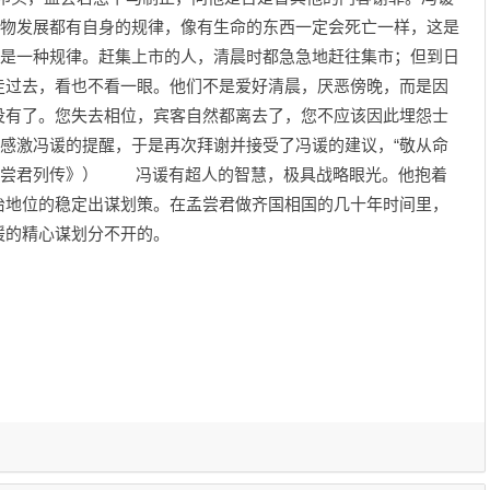
事物发展都有自身的规律，像有生命的东西一定会死亡一样，这是
也是一种规律。赶集上市的人，清晨时都急急地赶往集市；但到日
走过去，看也不看一眼。他们不是爱好清晨，厌恶傍晚，而是因
没有了。您失去相位，宾客自然都离去了，您不应该因此埋怨士
常感激冯谖的提醒，于是再次拜谢并接受了冯谖的建议，“敬从命
·孟尝君列传》） 冯谖有超人的智慧，极具战略眼光。他抱着
治地位的稳定出谋划策。在孟尝君做齐国相国的几十年时间里，
冯谖的精心谋划分不开的。