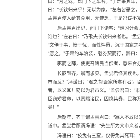
曰：“为之驾，比门下之车客。”于是乘其车
曰：“长铗归来乎！无以为家。”左右皆恶之，
孟尝君使人给其食用，无使乏。于是冯谖不
后孟尝君出记，问门下诸客：“谁习计会，能
谁也？”左右曰：“乃歌夫长铗归来者也。”孟
“文倦于事，愦于忧，而性懧愚，沉于国家之
“愿之。”于是约车治装，载券契而行，辞曰：
驱而之薛，使吏召诸民当偿者，悉来合券
长驱到齐，晨而求见。孟尝君怪其疾也，衣冠
市而反？”冯谖曰；“君之‘视吾家所寡有者
者，以义耳！窃以为君市义。”孟尝君曰：“
臣窃矫君命，以责赐诸民，因烧其券，民称万
矣！”
后期年，齐王谓孟尝君曰：“寡人不敢以先
道中。孟尝君顾谓冯谖：“先生所为文市义者
冯谖曰：“狡兔有三窟，仅得免其死耳；今