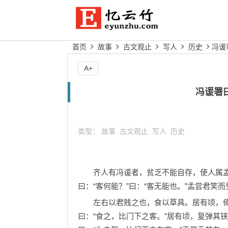
首页
故事
古文观止
写人
历史
冯谖
A+
冯谖署
类型：
故事
古文观止
写人
历史
齐人有冯谖者，贫乏不能自存，使人属孟尝
曰：“客何能？”曰：“客无能也。”孟尝君笑而
左右以君贱之也，食以草具。居有顷，倚柱
曰：“食之，比门下之客。”居有顷，复弹其