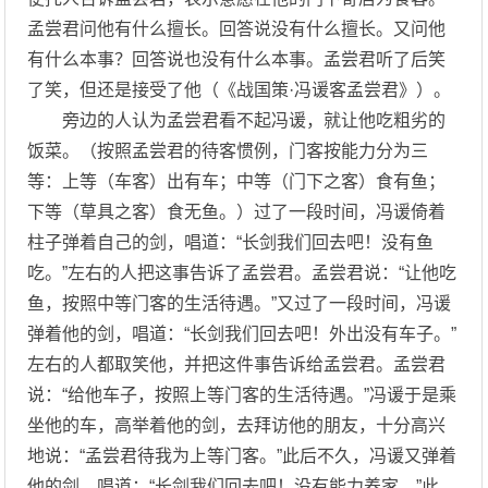
孟尝君问他有什么擅长。回答说没有什么擅长。又问他
有什么本事？回答说也没有什么本事。孟尝君听了后笑
了笑，但还是接受了他（《战国策·冯谖客孟尝君》）。
旁边的人认为孟尝君看不起冯谖，就让他吃粗劣的
饭菜。（按照孟尝君的待客惯例，门客按能力分为三
等：上等（车客）出有车；中等（门下之客）食有鱼；
下等（草具之客）食无鱼。）过了一段时间，冯谖倚着
柱子弹着自己的剑，唱道：“长剑我们回去吧！没有鱼
吃。”左右的人把这事告诉了孟尝君。孟尝君说：“让他吃
鱼，按照中等门客的生活待遇。”又过了一段时间，冯谖
弹着他的剑，唱道：“长剑我们回去吧！外出没有车子。”
左右的人都取笑他，并把这件事告诉给孟尝君。孟尝君
说：“给他车子，按照上等门客的生活待遇。”冯谖于是乘
坐他的车，高举着他的剑，去拜访他的朋友，十分高兴
地说：“孟尝君待我为上等门客。”此后不久，冯谖又弹着
他的剑，唱道：“长剑我们回去吧！没有能力养家。”此