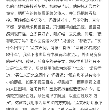
务的百姓找来核验契据。核验完毕后，他假托孟尝君的
命令，把所有的债款赏赐给欠债人，并当场把债券烧
掉。百姓都高呼“万岁”。 冯谖赶着车，马不停蹄，直奔
齐都，清晨就求见孟尝君。冯谖回得如此迅速，孟尝君
感到很奇怪，立即穿好衣、戴好帽，去见他，问道：“债
都收完了吗？怎么回得这么快？”冯谖说：“都收了。”“买
什么回来了？”孟尝君问。冯谖回答道：“您曾说‘看我家
缺什么’，我私下考虑您宫中积满珍珠宝贝，外面马房多
的是猎狗、骏马，后庭多的是美女，您家里所缺的只不
过是‘仁义’罢了，所以我用债款为您买了‘仁义’。”孟尝君
道：“买仁义是怎么回事？”冯谖道：“现在您不过有块小
小的薛邑，如果不抚爱百姓，视民如子，而用商贾之道
向人民图利，这怎行呢？因此我擅自假造您的命令，把
债款赏赐给百姓，顺便烧掉了契据，以至百姓欢呼‘万
岁’，这就是我用来为您买义的方式啊。”孟尝君听后很不
快地说：“嗯，先生，算了吧。” 过了一年，齐闵王对孟