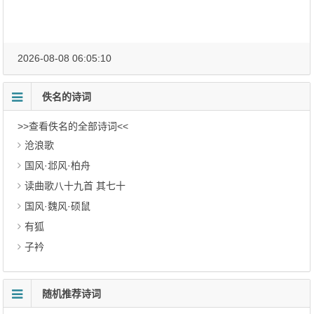
2026-08-08 06:05:10
佚名的诗词
>>查看佚名的全部诗词<<
沧浪歌
国风·邶风·柏舟
读曲歌八十九首 其七十
国风·魏风·硕鼠
有狐
子衿
随机推荐诗词