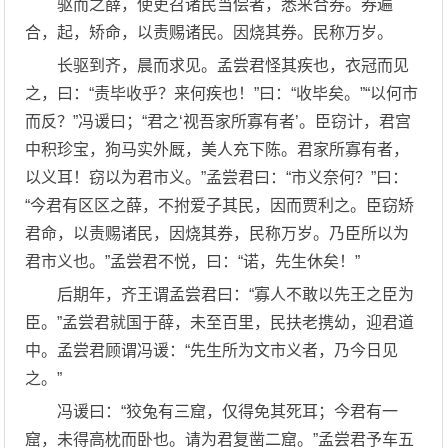
驱而之薛，使吏召诸民当偿者，悉来合券。券遍
合，起，矫命，以责赐诸民。因烧其券。民称万岁。
长驱到齐，晨而求见。孟尝君怪其疾也，衣冠而见
之，曰：“责毕收乎？来何疾也！”曰：“收毕矣。”“以何市
而反？”冯谖曰；“君之‘视吾家所寡有者’。臣窃计，君宫
中积珍宝，狗马实外厩，美人充下陈。君家所寡有者，
以义耳！窃以为君市义。”孟尝君曰：“市义奈何？”曰：
“今君有区区之薛，不拊爱子其民，因而贾利之。臣窃矫
君命，以责赐诸民，因烧其券，民称万岁。乃臣所以为
君市义也。”孟尝君不悦，曰：“诺，先生休矣！”
后期年，齐王谓孟尝君曰：“寡人不敢以先王之臣为
臣。”孟尝君就国于薛，未至百里，民扶老携幼，迎君道
中。孟尝君顾谓冯谖：“先生所为文市义者，乃今日见
之。”
冯谖曰：“狡兔有三窟，仅得免其死耳；今君有一
窟，未得高枕而卧也。请为君复凿二窟。”孟尝君予车五