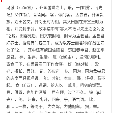
冯谖（xuān宣），齐国游说之士。谖，一作“煖”，《史
记》又作“驩”，音皆同。 客，做门客。 孟尝君，齐国贵
族，姓田名文，齐闵王时为相。其父田婴在齐宣王时为
相，并受封于薛，故本篇中有“寡人不敢以先王之臣为臣
“之说。田婴死后，田文袭封地，封号为孟尝君。孟尝君
好养士，据说有门客三千，成为以养士而著称的“战国四
公子“之一，其中还有魏国信陵君，楚国春申君，赵国平
原君。 存，生存，生活。 属（zhǔ主），通“嘱“,嘱咐。
寄食门下，在孟尝君门下作食客。 好（hào耗），爱
好，擅长，喜好。 诺，答应声。 以，因为，因为孟尝君
的态度而轻视冯谖。 能，才能，本事。 贱，轻视，看不
起。 食（sì四），通饲，给人吃。 草具，粗劣的饭菜。
具，供置，也能作酒肴。 居有顷，过了不久。 铗（jiá
夹），剑。 归来，离开，回来。乎，语气词。 比，
和……一样，等同于。 为之驾，为他配车。 揭，举。