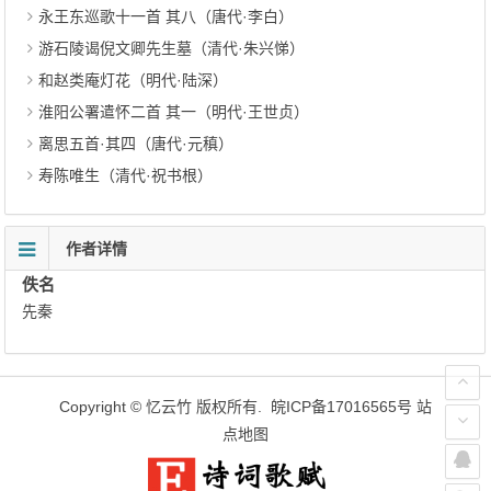
永王东巡歌十一首 其八（唐代·李白）
游石陵谒倪文卿先生墓（清代·朱兴悌）
和赵类庵灯花（明代·陆深）
淮阳公署遣怀二首 其一（明代·王世贞）
离思五首·其四（唐代·元稹）
寿陈唯生（清代·祝书根）
作者详情
佚名
先秦
Copyright ©
忆云竹
版权所有.
皖ICP备17016565号
站
点地图