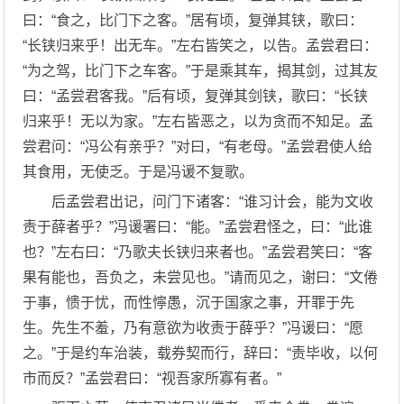
曰：“食之，比门下之客。”居有顷，复弹其铗，歌曰：
“长铗归来乎！出无车。”左右皆笑之，以告。孟尝君曰：
“为之驾，比门下之车客。”于是乘其车，揭其剑，过其友
曰：“孟尝君客我。”后有顷，复弹其剑铗，歌曰：“长铗
归来乎！无以为家。”左右皆恶之，以为贪而不知足。孟
尝君问：“冯公有亲乎？”对曰，“有老母。”孟尝君使人给
其食用，无使乏。于是冯谖不复歌。
后孟尝君出记，问门下诸客：“谁习计会，能为文收
责于薛者乎？”冯谖署曰：“能。”孟尝君怪之，曰：“此谁
也？”左右曰：“乃歌夫长铗归来者也。”孟尝君笑曰：“客
果有能也，吾负之，未尝见也。”请而见之，谢曰：“文倦
于事，愦于忧，而性懧愚，沉于国家之事，开罪于先
生。先生不羞，乃有意欲为收责于薛乎？”冯谖曰：“愿
之。”于是约车治装，载券契而行，辞曰：“责毕收，以何
市而反？”孟尝君曰：“视吾家所寡有者。”