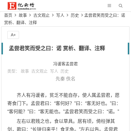
首页
故事
古文观止
写人
历史
孟尝君笑而受之曰：诺
赏析、翻译、注释
A+
孟尝君笑而受之曰：诺 赏析、翻译、注释
冯谖客孟尝君
类型：
故事
古文观止
写人
历史
先秦
佚名
齐人有冯谖者，贫乏不能自存，使人属孟尝君，愿
寄食门下。孟尝君曰：“客何好？”曰：“客无好也。”曰：
“客何能？”曰：“客无能也。”孟尝君笑而受之曰：“诺。”
左右以君贱之也，食以草具。居有顷，倚柱弹其
剑，歌曰：“长铗归来乎！食无鱼。”左右以告。孟尝君