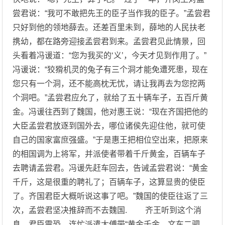
尝君说：“我可不敢把先王的臣子当作我的臣子。”孟尝君
只好到他的领地薛去。还差百里未到，薛地的人民扶老
携幼，都在路旁迎接孟尝君到来。孟尝君见此情景，回
头看着冯谖道：“您为我买的‘义’，今天才见到作用了。”
冯谖说：“狡猾机灵的兔子有三个洞才能免遭死患，现在
您只有一个洞，还不能高枕无忧，请让我再去为您挖两
个洞吧。”孟尝君应允了，就给了五十辆车子，五百斤黄
金。冯谖往西到了魏国，他对惠王说：“现在齐国把他的
大臣孟尝君放逐到国外去，哪位诸侯先迎住他，就可使
自己的国家富庶强盛。”于是惠王把相位空出来，把原来
的相国调为上将军，并派使者带着千斤黄金，百辆车子
去聘请孟尝君。冯谖先赶车回去，告诫孟尝君说：“黄金
千斤，这是很重的聘礼了；百辆车子，这算显贵的使臣
了。齐国君臣大概听说这事了吧。”魏国的使臣往返了三
次，孟尝君坚决推辞而不去魏国. 齐王听到这个消
息，君臣震恐，连忙派遣太傅带“黄金千金、文车二驷、