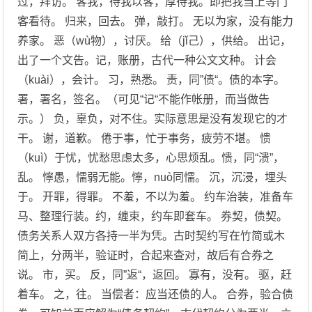
过，拜访。 客我，待我以客，厚待我。即把我当上等门
客看待。 归来，回去。 弹，敲打。 无以为家，没有能力
养家。 恶（wù物），讨厌。 给（jǐ己），供给。 出记，
出了一个文告。记，账册，古代一种公文文种。 计会
（kuài），会计。 习，熟悉。 责，同”债“。债的本字。
署，署名，签名。（可见“记“不能作帐册，而当做告
示。） 负，辜负，对不住。实际意思是没有发现它的才
干。 谢，道歉。 倦于事，忙于事务，疲劳不堪。 愦
（kuì）于忧，忧愁思虑太多，心思烦乱。愦，同“溃”，
乱。 懧愚，懦弱无能。懧，nuò同懦。 沉，沉浸，埋头
于。 开罪，得罪。 不羞，不以为羞。 约车治装，准备车
马、整理行装。约，缠束，约车即套车。 券契，债契。
债务关系人双方各持一半为凭。古时契约写在竹简或木
简上，分两半，验证时，合起来查对，故后有合券之
说。 市，买。 反，同”返“，返回。 寡有，没有。 驱，赶
着车。 之，往。 当偿者：应当还债的人。 合券，验合债