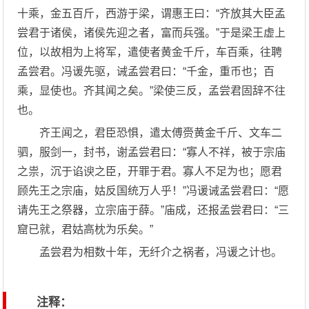
十乘，金五百斤，西游于梁，谓惠王曰：“齐放其大臣孟
尝君于诸侯，诸侯先迎之者，富而兵强。”于是梁王虚上
位，以故相为上将军，遣使者黄金千斤，车百乘，往聘
孟尝君。冯谖先驱，诫孟尝君曰：“千金，重币也；百
乘，显使也。齐其闻之矣。”梁使三反，孟尝君固辞不往
也。
齐王闻之，君臣恐惧，遣太傅赍黄金千斤、文车二
驷，服剑一，封书，谢孟尝君曰：“寡人不祥，被于宗庙
之祟，沉于谄谀之臣，开罪于君。寡人不足为也；愿君
顾先王之宗庙，姑反国统万人乎！”冯谖诫孟尝君曰：“愿
请先王之祭器，立宗庙于薛。”庙成，还报孟尝君曰：“三
窟已就，君姑高枕为乐矣。”
孟尝君为相数十年，无纤介之祸者，冯谖之计也。
注释：