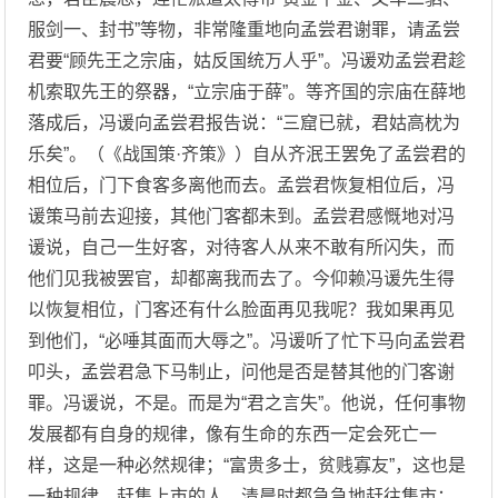
服剑一、封书”等物，非常隆重地向孟尝君谢罪，请孟尝
君要“顾先王之宗庙，姑反国统万人乎”。冯谖劝孟尝君趁
机索取先王的祭器，“立宗庙于薛”。等齐国的宗庙在薛地
落成后，冯谖向孟尝君报告说：“三窟已就，君姑高枕为
乐矣”。（《战国策·齐策》）自从齐泯王罢免了孟尝君的
相位后，门下食客多离他而去。孟尝君恢复相位后，冯
谖策马前去迎接，其他门客都未到。孟尝君感慨地对冯
谖说，自己一生好客，对待客人从来不敢有所闪失，而
他们见我被罢官，却都离我而去了。今仰赖冯谖先生得
以恢复相位，门客还有什么脸面再见我呢？我如果再见
到他们，“必唾其面而大辱之”。冯谖听了忙下马向孟尝君
叩头，孟尝君急下马制止，问他是否是替其他的门客谢
罪。冯谖说，不是。而是为“君之言失”。他说，任何事物
发展都有自身的规律，像有生命的东西一定会死亡一
样，这是一种必然规律；“富贵多士，贫贱寡友”，这也是
一种规律。赶集上市的人，清晨时都急急地赶往集市；