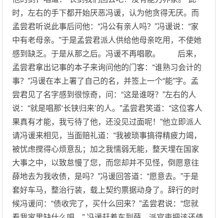
时，左右的手下都开始厌恶冯谖，认为他贪得无厌。而
孟尝君听说此事后问他：“冯公有亲人吗？”冯谖说：“家
中有老母亲。”于是孟尝君派人供给他母亲吃用，不使她
感到缺乏。于是从那之后。冯谖不再唱歌。 后来，
孟尝君拿出记事的本子来询问他的门客：“谁熟习会计的
事？”冯谖在本上署了自己的名，并签上一个“能”字。孟
尝君见了名字感到很惊奇，问：“这是谁呀？”左右的人
说：“就是唱那‘长铗归来’的人。”孟尝君笑道：“这位客人
果真有才能，我亏待了他，还没见过面呢！”他立即派人
请冯谖来相见，当面赔礼道：“我被琐事搞得精疲力竭，
被忧虑搅得心烦意乱；加之我懦弱无能，整天埋在国家
大事之中，以致怠慢了您，而您却并不见怪，倒愿意往
薛地去为我收债，是吗？”冯谖回答道：“愿意去。”于是
套好车马，整治行装，载上契约票据动身了。辞行的时
候冯谖问：“债收完了，买什么回来？”孟尝君说：“您就
看我家里缺什么吧。” 冯谖赶着车到薛，派官吏把该还债