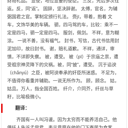
财物礼品。 显使，地位显要的使臣。 三反，先后多次往
返。反，同“返”。 固辞，坚决辞谢。 太傅，官名，为辅
弼国君之官。掌制定颁行礼法。 赍jī，带着，抱着 文
车，文饰华美的车辆。 驷，四马驾的车，比较：乘不一
定是四马，驷一定是四马。 服剑，佩剑。 不祥，意为糊
涂。 一说不善，没有福气。 封书，写信，古代书信用封
泥加印，故曰封书。 谢，赔礼道歉。 不祥，通详，审
慎，不详即失察。 被，遭受。 被（pī）于宗庙之祟，遭
受祖宗神灵降下的灾祸。被，同“披”，遭受。 沉于谄谀
（chǎnyú）之臣，被阿谀奉承的奸臣所迷惑。 不足为，
不值得你看重并辅助。一说无所作为。 顾，顾念。 姑，
姑且。万人，指全国百姓。 纤介，介同芥，纤丝与草
籽，比喻极微小。
翻译：
齐国有一人叫冯谖。因为太穷而不能养活自己。他
便托人告诉孟尝君，表示意愿在他的门下寄居为食客。