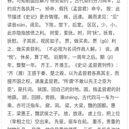
券。可知前面应解为“债务契约”。古代契约分为两半，立
约双方各执其一。 矫命，假托（孟尝君）命令。 按：此
节描述《史记》更合情理。 疾，迅速。 晨而求见：“见”
读音xiàn，谒见。 下陈，堂下，后室。 区区，少，小，
此亦隐指放债之利。 拊爱，爱抚。拊，同“抚”，抚育，
抚慰。 子其民，视民如子。 贾，做买卖。贾（gǔ）利
之，做买卖获利。（不必视为名词作商人解。） 说，通
“悦”。 休矣，算了吧。 后期年，一周年之后。期（jī）
年，整整一年。 齐王，齐湣王。《史记·孟尝君列传》：
“齐（湣）王惑于秦、楚之毁，以为孟尝君各高其主，而
擅齐国之权，遂废孟尝君。”所谓“不敢以先王之臣为
臣”，是托词。 就国，回自己的封地。国，指孟尝君的封
地薛。 顾，回顾，旁顾。 乘shèng，古代四马一车为一
乘，亦可泛指车。 窟，洞。 梁，大梁，魏的国都。惠
王，梁惠王，魏武侯之子。 放，放逐。 虚上位，把上位
（宰相之位）空出来。 先驱，驱车在前。 重币，贵重的