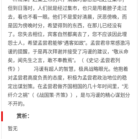
但到日落时，人们就是经过集市，也只是甩着膀子走过
去，看也不看一眼。他们不是爱好清晨，厌恶傍晚，而
是因为傍晚时分，希望得到的东西，在那儿已经没有
了。您失去相位，宾客自然都离去了，您不应该因此埋
怨士人，希望孟尝君能够“遇客如故”。孟尝君非常感激冯
谖的提醒，于是再次拜谢并接受了冯谖的建议，“敬从命
矣，闻先生之言，敢不奉教焉”。（《史记·孟尝君列
传》） 冯谖有超人的智慧，极具战略眼光。他抱着
对孟尝君高度负责的态度，积极为孟尝君政治地位的稳
定出谋划策。在孟尝君做齐国相国的几十年时间里，“无
纤介之祸”（《战国策·齐策》），是与冯谖的精心谋划分
不开的。
赏析：
暂无