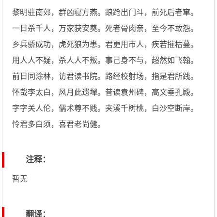
黎明驻南郊，群凶寝方燕。踉跄出门斗，前死后者窜。
一日杀千人，万家获安奠。死者骨肉亲，至今不敢怨。
乡兵骄成功，虎死狼为患。君更用市人，疾若摧枯蔓。
用人人不疑，杀人人不叛。事己身不与，超然如飞翰。
前日同涂林，访君读书院。路经校射场，指是君所践。
怀哉李太白，风月此遗墠。昔读袁州碑，高文垂孔殿。
字字关人伦，儒术尊不贱。夹溪千树桃，白沙空断岸。
怜君多白须，喜君老尚健。
注释：
暂无
翻译：