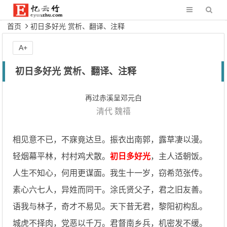
首页
初日多好光 赏析、翻译、注释
A+
初日多好光 赏析、翻译、注释
再过赤溪呈邓元白
清代
魏禧
相见意不已，不寐竟达旦。振衣出南郭，露草凄以漫。
轻烟幕平林，村村鸡犬散。
初日多好光
，主人适朝饭。
人生不知心，何用更谋面。我生十一岁，窃希范张传。
素心六七人，异姓而同干。涂氏贤父子，君之旧友善。
语我与林子，奇才不易见。天下昔无君，黎阳初构乱。
城虎不择肉，党恶以千万。君督南乡兵，机密发不缓。