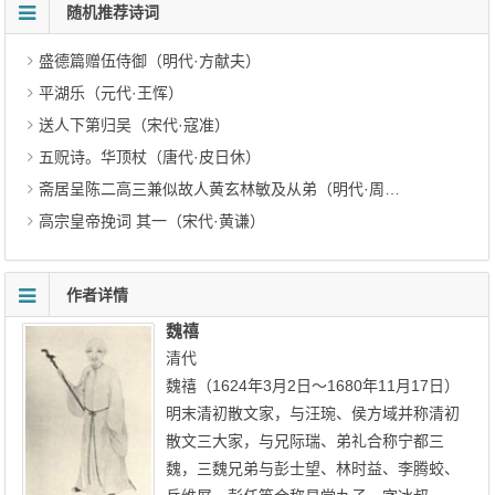
随机推荐诗词
盛德篇赠伍侍御（明代·方献夫）
平湖乐（元代·王恽）
送人下第归吴（宋代·寇准）
五贶诗。华顶杖（唐代·皮日休）
斋居呈陈二高三兼似故人黄玄林敏及从弟（明代·周玄）
高宗皇帝挽词 其一（宋代·黄谦）
作者详情
魏禧
清代
魏禧（1624年3月2日～1680年11月17日）
明末清初散文家，与汪琬、侯方域并称清初
散文三大家，与兄际瑞、弟礼合称宁都三
魏，三魏兄弟与彭士望、林时益、李腾蛟、