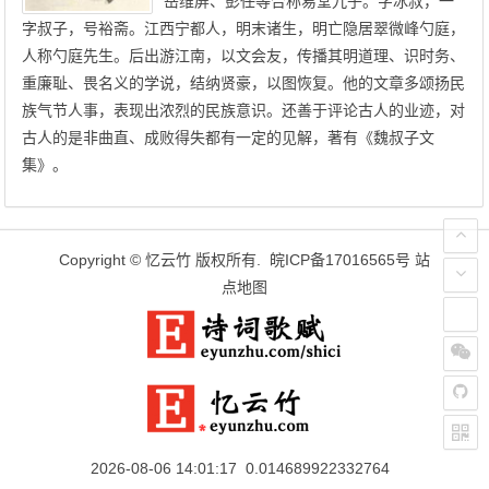
岳维屏、彭任等合称易堂九子。字冰叔，一
字叔子，号裕斋。江西宁都人，明末诸生，明亡隐居翠微峰勺庭，
人称勺庭先生。后出游江南，以文会友，传播其明道理、识时务、
重廉耻、畏名义的学说，结纳贤豪，以图恢复。他的文章多颂扬民
族气节人事，表现出浓烈的民族意识。还善于评论古人的业迹，对
古人的是非曲直、成败得失都有一定的见解，著有《魏叔子文
集》。
Copyright ©
忆云竹
版权所有.
皖ICP备17016565号
站
点地图
2026-08-06 14:01:17 0.014689922332764