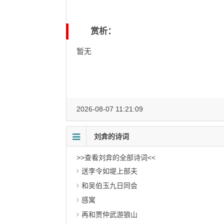
赏析：
暂无
2026-08-07 11:21:09
刘弇的诗词
>>查看刘弇的全部诗词<<
送李令如堤上部夫
和吴伯玉九日同会
感寓
再和贾仲武游狼山