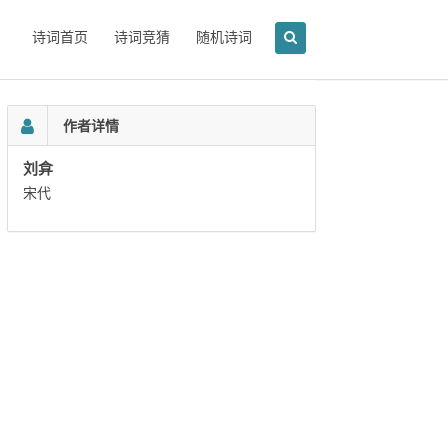
诗词首页
诗词竞猜
随机诗词
作者详情
刘弇
宋代