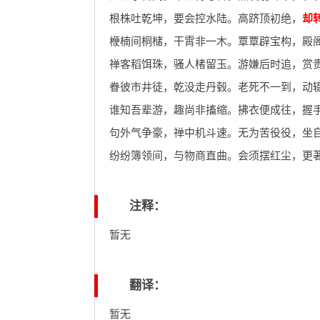
根株吐乾坤，要会控水陆。高跻顶初绝，
却
楩楠间桐槠，干霄非一木。覃覃辟宝构，殿
禅客稻饵珠，骚人楮留玉。游嫌后时追，赏
眷彼市井徒，乾没走丹毂。老死不一到，动
谁知吾辈游，趣尚非搐缩。拂衣便成往，握
句外气争豪，禅中机斗速。无为苦役役，坐
纷纷簿领间，与物商直曲。会须摆红尘，更
注释：
暂无
翻译：
暂无