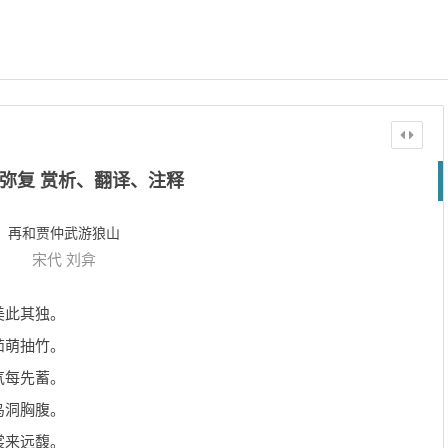
弥复 赏析、翻译、注释
再和贾仲武游狼山
宋代
刘弇
美此其独。
茹萌抽竹。
气每先蓄。
鸟洞胸腹。
裳来远馥。