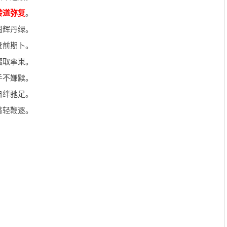
转道弥复
。
阁辉丹绿。
贵前期卜。
辍取挛束。
手不嫌黩。
自绊驰足。
著轻鞭逐。