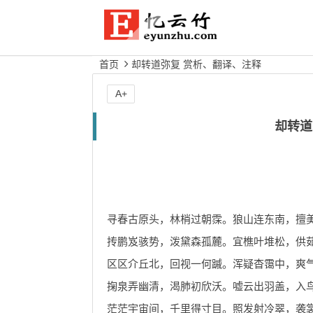
首页
却转道弥复 赏析、翻译、注释
A+
却转道
寻春古原头，林梢过朝霂。狼山连东南，擅
抟鹏岌骇势，泼黛森孤麓。宜樵叶堆松，供
区区介丘北，回视一何䠞。浑疑杳霭中，爽
掬泉弄幽清，渴肺初欣沃。嘘云出羽盖，入
茫茫宇宙间，千里得寸目。照发射冷翠，袭