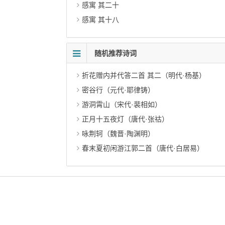
感寓 其二十
感寓 其十八
随机推荐诗词
折花赠内并代答二首 其二（明代·杨基）
密谷行（元代·耶律铸）
游洞霄山（宋代·裴相如）
正月十五夜灯（唐代·张祜）
咏荆轲（魏晋·陶渊明）
春末夏初闲游江郭二首（唐代·白居易）