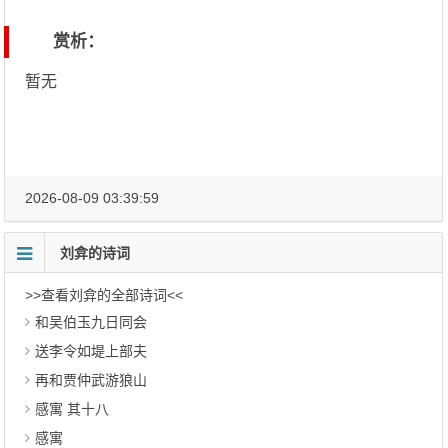
赏析：
暂无
2026-08-09 03:39:59
刘弇的诗词
>>查看刘弇的全部诗词<<
和吴伯玉九日同会
送李令如堤上部夫
再和贾仲武游狼山
感寓 其十八
感寓