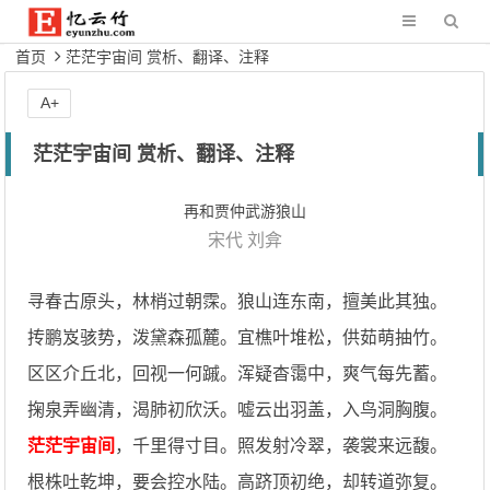
首页
茫茫宇宙间 赏析、翻译、注释
A+
茫茫宇宙间 赏析、翻译、注释
再和贾仲武游狼山
宋代
刘弇
寻春古原头，林梢过朝霂。狼山连东南，擅美此其独。
抟鹏岌骇势，泼黛森孤麓。宜樵叶堆松，供茹萌抽竹。
区区介丘北，回视一何䠞。浑疑杳霭中，爽气每先蓄。
掬泉弄幽清，渴肺初欣沃。嘘云出羽盖，入鸟洞胸腹。
茫茫宇宙间
，千里得寸目。照发射冷翠，袭裳来远馥。
根株吐乾坤，要会控水陆。高跻顶初绝，却转道弥复。