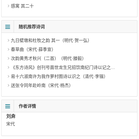
感寓 其二十
随机推荐诗词
九日壁墩和杜牧之韵 其一（明代·贺一弘）
春草曲（宋代·薛季宣）
次韵黄秀才秋兴（二首）（明代·滕毅）
《东方诗风》创刊号面世龙生兄招饮南纪门诗以记之 其一（当代·陈仁德）
易十六淑南许为我作萝村图诗以识之（清代·李锴）
送张令同年赴岭南（宋代·杨杰）
作者详情
刘弇
宋代