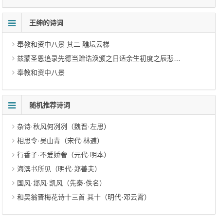
王绅的诗词
奉教和资中八景 其二 醮坛云梯
兹蒙圣恩追录先德当赠诰涣颁之日适余生初度之辰悲喜交中辄形咏叹是用录呈同志共作荣观
奉教和资中八景
随机推荐诗词
杂诗·秋风何冽冽（魏晋·左思）
相思令·吴山青（宋代·林逋）
行香子·不爱娇奢（元代·明本）
海滨书所见（明代·郑善夫）
国风·邶风·凯风（先秦·佚名）
和吴翁晋梅花诗十三首 其十（明代·邓云霄）