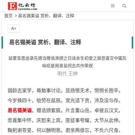
首页
易名锡美谥 赏析、翻译、注释
A+
易名锡美谥 赏析、翻译、注释
兹蒙圣恩追录先德当赠诰涣颁之日适余生初度之辰悲喜交中辄形
咏叹是用录呈同志共作荣观
明代
王绅
弱龄志家学，黾勉事讨论。显扬恨无术，恻恻长抱辛。
今岁倏四十，劬劳在兹辰。宠光适下贲，沛及没与存。
易名锡美谥
，赠诰颁紫宸。片言重山岳，卓彼云汉文。
悲喜集中怀，庆慰来上宾。匪徒事夸耀，大节从此伸。
鞠躬谢苍旻，何以酬明恩。君亲两毋忘，不负六尺身。