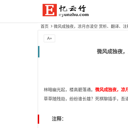
首页
微风成独夜，凉月亦凌空 赏析、翻译、注
A+
微风成独夜，
林暗幽光起，楼高碧落通。
微风成独夜，凉
草草随残劫，纷纷谁长雄？死棋聊插手，吾
注释：