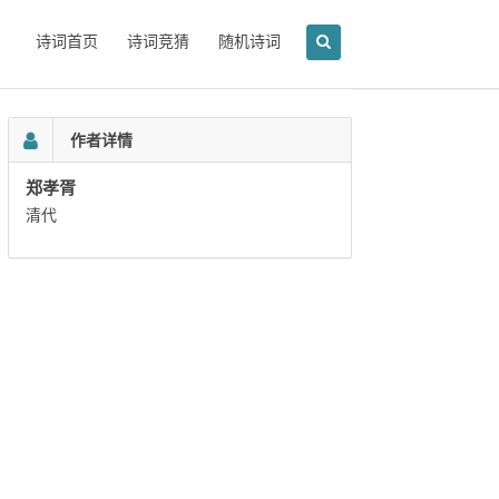
诗词首页
诗词竞猜
随机诗词
作者详情
郑孝胥
清代