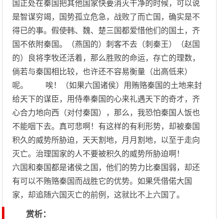
国正处在秦国把其他国家快要消灭干净的时候，可以说
是智谋穷竭，国势孤立危急，战败了而亡国，确实是不
得已的事。假使韩、魏、楚三国都爱惜他们的国土，齐
国不依附秦国。（燕国的）刺客不去（刺秦王）（赵国
的）良将李牧还活着，那么胜败的命运，存亡的理数，
倘若与秦国相比较，也许还不容易衡量（出高低来）
呢。 唉！（如果六国诸侯）用贿赂秦国的土地来封
给天下的谋臣，用侍奉秦国的心来礼遇天下的奇才，齐
心合力地向西（对付秦国），那么，我恐怕秦国人饭也
不能咽下去。真可悲啊！有这样的有利形势，却被秦国
积久的威势所胁迫，天天割地，月月割地，以至于走向
灭亡。治理国家的人不要被积久的威势所胁迫啊！
六国和秦国都是诸侯之国，他们的势力比秦国弱，却还
有可以不贿赂秦国而战胜它的优势。如果凭借偌大国
家，却追随六国灭亡的前例，这就比不上六国了。
赏析：