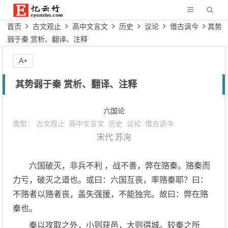
首页
古文观止
高中文言文
历史
议论
借古讽今
其势
弱于秦 赏析、翻译、注释
A+
其势弱于秦 赏析、翻译、注释
六国论
类型：
古文观止
高中文言文
历史
议论
借古讽今
宋代
苏洵
六国破灭，非兵不利 ，战不善，弊在赂秦。赂秦而
力亏，破灭之道也。或曰：六国互丧，率赂秦耶？曰：
不赂者以赂者丧，盖失强援，不能独完。故曰：弊在赂
秦也。
秦以攻取之外，小则获邑，大则得城。较秦之所