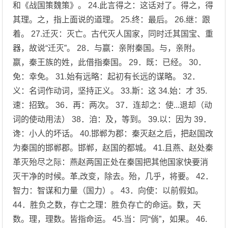
和《战国策魏策》。 24.此言得之：这话对了。得之，得
其理。之，指上面说的道理。 25.终：最后。 26.继：跟
着。 27.迁灭：灭亡。古代灭人国家，同时迁其国宝、重
器，故说“迁灭”。 28．与嬴：亲附秦国。与，亲附。
嬴，秦王族的姓，此借指秦国。 29．既：已经。 30．
免：幸免。 31.始有远略：起初有长远的谋略。 32．
义：名词作动词，坚持正义。 33.斯：这 34.始：才 35.
速：招致。 36．再：两次。 37．连却之：使...退却（动
词的使动用法） 38．洎：及，等到。 39.以：因为 39．
谗：小人的坏话。 40.邯郸为郡：秦灭赵之后，把赵国改
为秦国的邯郸郡。邯郸，赵国的都城。 41.且燕、赵处秦
革灭殆尽之际：燕赵两国正处在秦国把其他国家快要消
灭干净的时候。革,改变，除去。殆，几乎，将要。 42．
智力：智谋和力量（国力）。 43．向使：以前假如。
44．胜负之数，存亡之理：胜负存亡的命运。数，天
数。理，理数。皆指命运。 45.当：同“倘”，如果。 46.