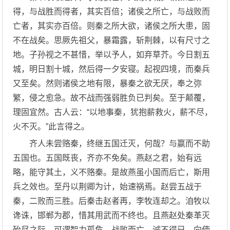
得，与战胜而得者，其实百倍；诸侯之所亡，与战败而
亡者，其实亦百倍。则秦之所大欲，诸侯之所大患，固
不在战矣。思厥先祖父，暴霜露，斩荆棘，以有尺寸之
地。子孙视之不甚惜，举以予人，如弃草芥。今日割五
城，明日割十城，然后得一夕安寝。起视四境，而秦兵
又至矣。然则诸侯之地有限，暴秦之欲无厌，奉之弥
繁，侵之愈急。故不战而强弱胜负已判矣。至于颠覆，
理固宜然。古人云：“以地事秦，犹抱薪救火，薪不尽，
火不灭。”此言得之。
齐人未尝赂秦，终继五国迁灭，何哉？与嬴而不助
五国也。五国既丧，齐亦不免矣。燕赵之君，始有远
略，能守其土，义不赂秦。是故燕虽小国而后亡，斯用
兵之效也。至丹以荆卿为计，始速祸焉。赵尝五战于
秦，二败而三胜。后秦击赵者再，李牧连却之。洎牧以
谗诛，邯郸为郡，惜其用武而不终也。且燕赵处秦革灭
殆尽之际，可谓智力孤危，战败而亡，诚不得已。向使