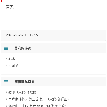
暂无
2026-08-07 15:15:15
苏洵的诗词
心术
六国论
随机推荐诗词
歙砚（宋代·林敏修）
再登南楼怀元舆三首 其一（宋代·郭祥正）
游滁山二十咏 其六 酿泉（明代·郭之奇）