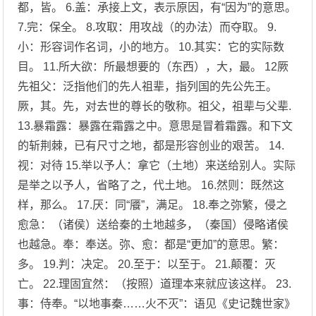
都，皆。 6.盖：承接上文，表示原因，有“因为”的意思。
7.完：保全。 8.攻取：用攻战（的办法）而夺取。 9.
小：形容词作名词，小的地方。 10.其实：它的实际数
目。 11.所大欲：所最想要的（东西），大，最。 12厥
先祖父：泛指他们的先人祖辈，指列国的先公先王。
厥，其。先，对去世的尊长的敬称。祖父，祖辈与父辈.
13.暴霜露：暴露在霜露之中。意思是冒着霜露。和下文
的斩荆棘，已有尺寸之地，都是形容创业的艰苦。 14.
视：对待 15.举以予人：拿它（土地）来送给别人。实际
是举之以予人，省略了之，代土地。 16.然则：既然这
样，那么。 17.厌：同“餍”，满足。 18.奉之弥繁，侵之
愈急：（诸侯）送给秦的土地越多，（秦国）侵略诸侯
也越急。奉：奉送。弥、愈：都是“更加”的意思。繁：
多。 19.判：决定。 20.至于：以至于。 21.颠覆：灭
亡。 22.理固宜然：（按照）道理本来就应该这样。 23.
事：侍奉。“以地事秦……火不灭”：语见《史记魏世家》