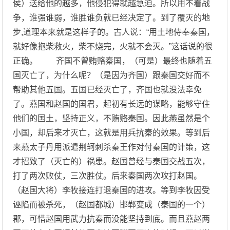
侯）送给他的越多，他侵犯得就越急迫。所以用不着战
争，谁强谁弱，谁胜谁负就已经决定了。到了覆灭的地
步,道理本来就是这样子的。古人说：“用土地侍奉秦国，
就好像抱柴救火，柴不烧完，火就不会灭。”这话说的很
正确。 齐国不曾贿赂秦国，（可是）最终也随着五
国灭亡了，为什么呢？（是因为齐国）跟秦国交好而不
帮助其他五国。五国已经灭亡了，齐国也就没法幸免
了。燕国和赵国的国君，起初有长远的谋略，能够守住
他们的国土，坚持正义，不贿赂秦国。因此燕虽然是个
小国，却后来才灭亡，这就是用兵抗秦的效果。等到后
来燕太子丹用派遣荆轲刺杀秦王作对付秦国的计策，这
才招致了（灭亡的）祸患。赵国曾经与秦国交战五次，
打了两次败仗，三次胜仗。后来秦国两次攻打赵国。
（赵国大将）李牧接连打退秦国的进攻。等到李牧因受
诬陷而被杀死，（赵国都城）邯郸变成（秦国的一个）
郡，可惜赵国用武力抗秦而没能坚持到底。而且燕赵两