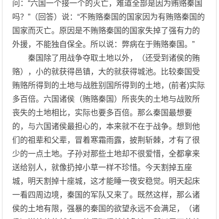
问：“六国一个接一个的灭亡，难道全部是因为贿赂秦国
吗？”（回答）说：“不贿赂秦国的国家因为有贿赂秦国的
国家而灭亡。原因是不贿赂秦国的国家失掉了强有力的
外援，不能独自保全。所以说：弊病在于贿赂秦国。”
秦国除了用战争夺取土地以外，（还受到诸侯的贿
赂），小的就获得邑镇，大的就获得城池。比较秦国受
贿赂所得到的土地与战胜别国所得到的土地，(前者)实际
多百倍。六国诸侯（贿赂秦国）所丧失的土地与战败所
丧失的土地相比，实际也要多百倍。那么秦国最想要
的，与六国诸侯最担心的，本来就不在于战争。想到他
们的祖辈和父辈，冒着寒霜雨露，披荆斩棘，才有了很
少的一点土地。子孙对那些土地却不很爱惜，全都拿来
送给别人，就像扔掉小草一样不珍惜。今天割掉五座
城，明天割掉十座城，这才能睡一夜安稳觉。明天起床
一看四周边境，秦国的军队又来了。既然这样，那么诸
侯的土地有限，强暴的秦国的欲望永远不会满足，（诸