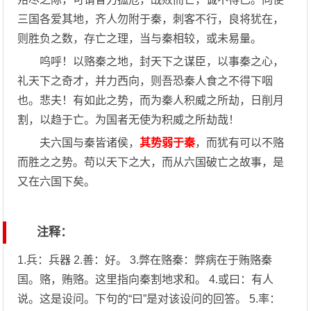
三国各爱其地，齐人勿附于秦，刺客不行，良将犹在，
则胜负之数，存亡之理，当与秦相较，或未易量。
呜呼！以赂秦之地，封天下之谋臣，以事秦之心，
礼天下之奇才，并力西向，则吾恐秦人食之不得下咽
也。悲夫！有如此之势，而为秦人积威之所劫，日削月
割，以趋于亡。为国者无使为积威之所劫哉！
夫六国与秦皆诸侯，
其势弱于秦
，而犹有可以不赂
而胜之之势。苟以天下之大，而从六国破亡之故事，是
又在六国下矣。
注释：
1.兵：兵器 2.善：好。 3.弊在赂秦：弊病在于贿赂秦
国。赂，贿赂。这里指向秦割地求和。 4.或曰：有人
说。这是设问。下句的“曰”是对该设问的回答。 5.率：