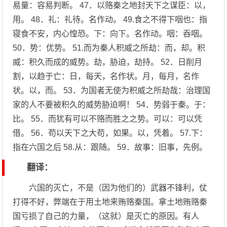
易量：容易判断。 47．以赂秦之地封天下之谋臣：以，
用。 48．礼：礼待。名作动。 49.食之不得下咽也：指
寝食不安，内心惶恐。下：向下。名作动。咽：吞咽。
50．势：优势。 51.而为秦人积威之所劫：而，却。积
威：积久而成的威势。劫，胁迫，劫持。 52．日削月
割，以趋于亡：日，每天，名作状。月，每月，名作
状。以，而。 53．为国者无使为积威之所劫哉：治理国
家的人不要被积久的威势胁迫啊！ 54．势弱于秦。于：
比。 55．而犹有可以不赂而胜之之势。可以：可以凭
借。 56．苟以天下之大苟，如果。以，凭着。 57.下：
指在六国之后 58.从：跟随。 59．故事：旧事，先例。
翻译：
六国的灭亡，不是（因为他们的）武器不锋利，仗
打得不好，弊端在于用土地来贿赂秦国。拿土地贿赂秦
国亏损了自己的力量，（这就）是灭亡的原因。有人