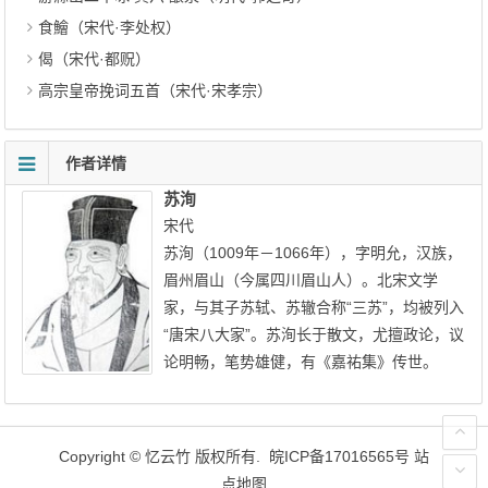
食鱠（宋代·李处权）
偈（宋代·都贶）
高宗皇帝挽词五首（宋代·宋孝宗）
作者详情
苏洵
宋代
苏洵（1009年－1066年），字明允，汉族，
眉州眉山（今属四川眉山人）。北宋文学
家，与其子苏轼、苏辙合称“三苏”，均被列入
“唐宋八大家”。苏洵长于散文，尤擅政论，议
论明畅，笔势雄健，有《嘉祐集》传世。
Copyright ©
忆云竹
版权所有.
皖ICP备17016565号
站
点地图