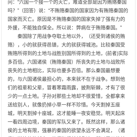
问：“六国一个接一个的灭亡，难道全部是因为贿赂秦国
吗？”（回答）说：“不贿赂秦国的国家因为有贿赂秦国的
国家而灭亡。原因是不贿赂秦国的国家失掉了强有力的
外援，不能独自保全。所以说：弊病在于贿赂秦国。”
秦国除了用战争夺取土地以外，（还受到诸侯的贿
赂），小的就获得邑镇，大的就获得城池。比较秦国受
贿赂所得到的土地与战胜别国所得到的土地，(前者)实际
多百倍。六国诸侯（贿赂秦国）所丧失的土地与战败所
丧失的土地相比，实际也要多百倍。那么秦国最想要
的，与六国诸侯最担心的，本来就不在于战争。想到他
们的祖辈和父辈，冒着寒霜雨露，披荆斩棘，才有了很
少的一点土地。子孙对那些土地却不很爱惜，全都拿来
送给别人，就像扔掉小草一样不珍惜。今天割掉五座
城，明天割掉十座城，这才能睡一夜安稳觉。明天起床
一看四周边境，秦国的军队又来了。既然这样，那么诸
侯的土地有限，强暴的秦国的欲望永远不会满足，（诸