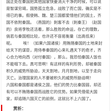
国正处在秦国把其他国家快要消灭干净的时候，可以说
是智谋穷竭，国势孤立危急，战败了而亡国，确实是不
得已的事。假使韩、魏、楚三国都爱惜他们的国土，齐
国不依附秦国。（燕国的）刺客不去（刺秦王）（赵国
的）良将李牧还活着，那么胜败的命运，存亡的理数，
倘若与秦国相比较，也许还不容易衡量（出高低来）
呢。 唉！（如果六国诸侯）用贿赂秦国的土地来封
给天下的谋臣，用侍奉秦国的心来礼遇天下的奇才，齐
心合力地向西（对付秦国），那么，我恐怕秦国人饭也
不能咽下去。真可悲啊！有这样的有利形势，却被秦国
积久的威势所胁迫，天天割地，月月割地，以至于走向
灭亡。治理国家的人不要被积久的威势所胁迫啊！
六国和秦国都是诸侯之国，他们的势力比秦国弱，却还
有可以不贿赂秦国而战胜它的优势。如果凭借偌大国
家，却追随六国灭亡的前例，这就比不上六国了。
赏析：