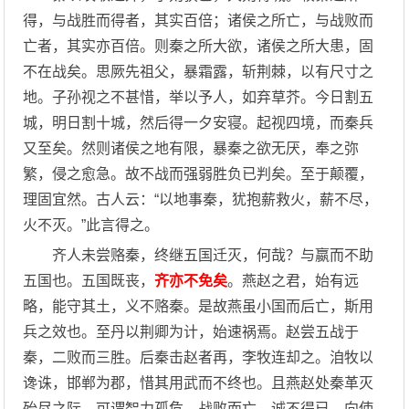
得，与战胜而得者，其实百倍；诸侯之所亡，与战败而
亡者，其实亦百倍。则秦之所大欲，诸侯之所大患，固
不在战矣。思厥先祖父，暴霜露，斩荆棘，以有尺寸之
地。子孙视之不甚惜，举以予人，如弃草芥。今日割五
城，明日割十城，然后得一夕安寝。起视四境，而秦兵
又至矣。然则诸侯之地有限，暴秦之欲无厌，奉之弥
繁，侵之愈急。故不战而强弱胜负已判矣。至于颠覆，
理固宜然。古人云：“以地事秦，犹抱薪救火，薪不尽，
火不灭。”此言得之。
齐人未尝赂秦，终继五国迁灭，何哉？与嬴而不助
五国也。五国既丧，
齐亦不免矣
。燕赵之君，始有远
略，能守其土，义不赂秦。是故燕虽小国而后亡，斯用
兵之效也。至丹以荆卿为计，始速祸焉。赵尝五战于
秦，二败而三胜。后秦击赵者再，李牧连却之。洎牧以
谗诛，邯郸为郡，惜其用武而不终也。且燕赵处秦革灭
殆尽之际，可谓智力孤危，战败而亡，诚不得已。向使