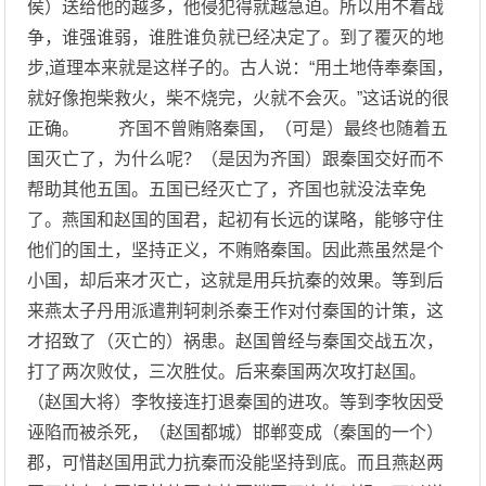
侯）送给他的越多，他侵犯得就越急迫。所以用不着战
争，谁强谁弱，谁胜谁负就已经决定了。到了覆灭的地
步,道理本来就是这样子的。古人说：“用土地侍奉秦国，
就好像抱柴救火，柴不烧完，火就不会灭。”这话说的很
正确。 齐国不曾贿赂秦国，（可是）最终也随着五
国灭亡了，为什么呢？（是因为齐国）跟秦国交好而不
帮助其他五国。五国已经灭亡了，齐国也就没法幸免
了。燕国和赵国的国君，起初有长远的谋略，能够守住
他们的国土，坚持正义，不贿赂秦国。因此燕虽然是个
小国，却后来才灭亡，这就是用兵抗秦的效果。等到后
来燕太子丹用派遣荆轲刺杀秦王作对付秦国的计策，这
才招致了（灭亡的）祸患。赵国曾经与秦国交战五次，
打了两次败仗，三次胜仗。后来秦国两次攻打赵国。
（赵国大将）李牧接连打退秦国的进攻。等到李牧因受
诬陷而被杀死，（赵国都城）邯郸变成（秦国的一个）
郡，可惜赵国用武力抗秦而没能坚持到底。而且燕赵两