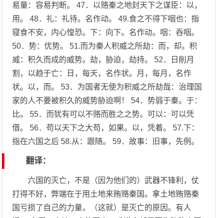
易量：容易判断。 47．以赂秦之地封天下之谋臣：以，
用。 48．礼：礼待。名作动。 49.食之不得下咽也：指
寝食不安，内心惶恐。下：向下。名作动。咽：吞咽。
50．势：优势。 51.而为秦人积威之所劫：而，却。积
威：积久而成的威势。劫，胁迫，劫持。 52．日削月
割，以趋于亡：日，每天，名作状。月，每月，名作
状。以，而。 53．为国者无使为积威之所劫哉：治理国
家的人不要被积久的威势胁迫啊！ 54．势弱于秦。于：
比。 55．而犹有可以不赂而胜之之势。可以：可以凭
借。 56．苟以天下之大苟，如果。以，凭着。 57.下：
指在六国之后 58.从：跟随。 59．故事：旧事，先例。
翻译：
六国的灭亡，不是（因为他们的）武器不锋利，仗
打得不好，弊端在于用土地来贿赂秦国。拿土地贿赂秦
国亏损了自己的力量，（这就）是灭亡的原因。有人