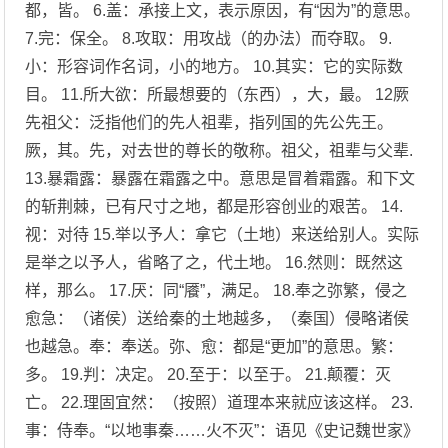
都，皆。 6.盖：承接上文，表示原因，有“因为”的意思。
7.完：保全。 8.攻取：用攻战（的办法）而夺取。 9.
小：形容词作名词，小的地方。 10.其实：它的实际数
目。 11.所大欲：所最想要的（东西），大，最。 12厥
先祖父：泛指他们的先人祖辈，指列国的先公先王。
厥，其。先，对去世的尊长的敬称。祖父，祖辈与父辈.
13.暴霜露：暴露在霜露之中。意思是冒着霜露。和下文
的斩荆棘，已有尺寸之地，都是形容创业的艰苦。 14.
视：对待 15.举以予人：拿它（土地）来送给别人。实际
是举之以予人，省略了之，代土地。 16.然则：既然这
样，那么。 17.厌：同“餍”，满足。 18.奉之弥繁，侵之
愈急：（诸侯）送给秦的土地越多，（秦国）侵略诸侯
也越急。奉：奉送。弥、愈：都是“更加”的意思。繁：
多。 19.判：决定。 20.至于：以至于。 21.颠覆：灭
亡。 22.理固宜然：（按照）道理本来就应该这样。 23.
事：侍奉。“以地事秦……火不灭”：语见《史记魏世家》