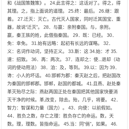
和《战国策魏策》。 24.此言得之：这话对了。得之，得
其理。之，指上面说的道理。 25.终：最后。 26.继：跟
着。 27.迁灭：灭亡。古代灭人国家，同时迁其国宝、重
器，故说“迁灭”。 28．与嬴：亲附秦国。与，亲附。
嬴，秦王族的姓，此借指秦国。 29．既：已经。 30．
免：幸免。 31.始有远略：起初有长远的谋略。 32．
义：名词作动词，坚持正义。 33.斯：这 34.始：才 35.
速：招致。 36．再：两次。 37．连却之：使...退却（动
词的使动用法） 38．洎：及，等到。 39.以：因为 39．
谗：小人的坏话。 40.邯郸为郡：秦灭赵之后，把赵国改
为秦国的邯郸郡。邯郸，赵国的都城。 41.且燕、赵处秦
革灭殆尽之际：燕赵两国正处在秦国把其他国家快要消
灭干净的时候。革,改变，除去。殆，几乎，将要。 42．
智力：智谋和力量（国力）。 43．向使：以前假如。
44．胜负之数，存亡之理：胜负存亡的命运。数，天
数。理，理数。皆指命运。 45.当：同“倘”，如果。 46.