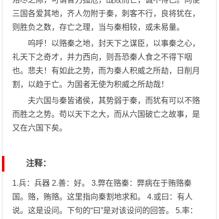
三国各爱其地，齐人勿附于秦，刺客不行，良将犹在，
则胜负之数，存亡之理，当与秦相较，或未易量。
呜呼！以赂秦之地，封天下之谋臣，以事秦之心，
礼天下之奇才，并力西向，则吾恐秦人食之不得下咽
也。悲夫！有如此之势，而为秦人积威之所劫，日削月
割，以趋于亡。为国者无使为积威之所劫哉！
夫六国与秦皆诸侯，其势弱于秦，而犹有可以不赂
而胜之之势。苟以天下之大，而从六国破亡之故事，是
又在六国下矣。
注释：
1.兵：兵器 2.善：好。 3.弊在赂秦：弊病在于贿赂秦
国。赂，贿赂。这里指向秦割地求和。 4.或曰：有人
说。这是设问。下句的“曰”是对该设问的回答。 5.率：