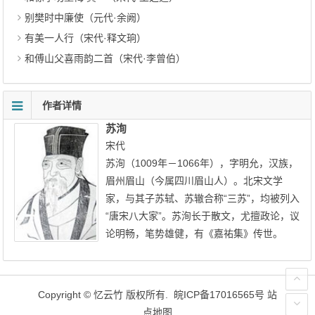
别樊时中廉使（元代·余阙）
有美一人行（宋代·释文珦）
和傅山父喜雨韵二首（宋代·李曾伯）
作者详情
苏洵
宋代
苏洵（1009年－1066年），字明允，汉族，
眉州眉山（今属四川眉山人）。北宋文学
家，与其子苏轼、苏辙合称“三苏”，均被列入
“唐宋八大家”。苏洵长于散文，尤擅政论，议
论明畅，笔势雄健，有《嘉祐集》传世。
Copyright ©
忆云竹
版权所有.
皖ICP备17016565号
站
点地图