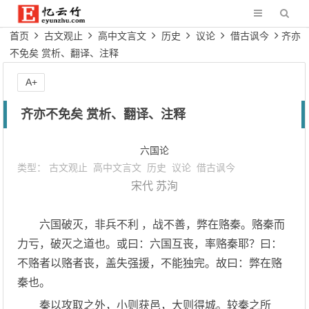
首页
古文观止
高中文言文
历史
议论
借古讽今
齐亦
不免矣 赏析、翻译、注释
A+
齐亦不免矣 赏析、翻译、注释
六国论
类型：
古文观止
高中文言文
历史
议论
借古讽今
宋代
苏洵
六国破灭，非兵不利 ，战不善，弊在赂秦。赂秦而
力亏，破灭之道也。或曰：六国互丧，率赂秦耶？曰：
不赂者以赂者丧，盖失强援，不能独完。故曰：弊在赂
秦也。
秦以攻取之外，小则获邑，大则得城。较秦之所