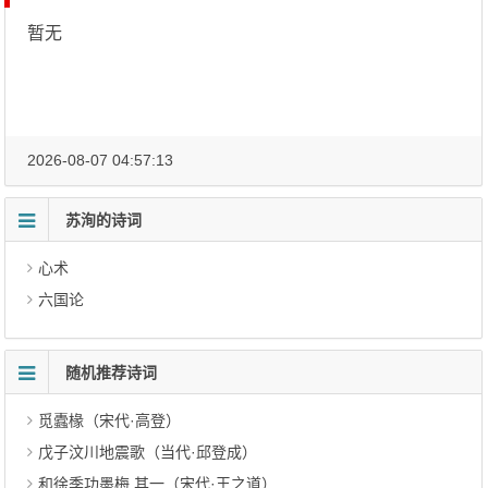
暂无
2026-08-07 04:57:13
苏洵的诗词
心术
六国论
随机推荐诗词
觅蠹椽（宋代·高登）
戊子汶川地震歌（当代·邱登成）
和徐季功墨梅 其一（宋代·王之道）