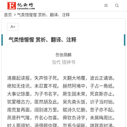
首页
气类惜惺惺 赏析、翻译、注释
A+
气类惜惺惺 赏析、翻译、注释
伤张荫麟
当代
钱钟书
清晨起读报，失声惊子死。 天翻大地覆，波云正谲诡。
绝知无佳讯，未忍置不视。 赫然阿堵中，子占一角纸。
大事记馀墨，为子书名字。 厥生固未荣，死哀斯亦止。
犹蒙稽古力，匪然胡及此。 吴先斋头饭，识子当时始。
南荒复再面，阔别遂万里。 赋诗久忆删，悲子亦不起。
夙昔矜气隆，齐名心勿喜。 舜钦负诗字，未屑梅周比。
时人那得知，语借颇中理。 忽焉今闻耗，增我哀时涕。