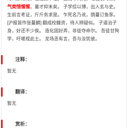
气类惜惺惺
，量才抑末矣。 子学综以博，出入玄与史。
生前言考证，斤斤务求是。 乍死名乃讹，荫蔓订鱼豕。
[沪报皆作张蔓麟] 翻成校雠资，待人辨疑似。 子道治子
身，好还不少俟。 造化固好弄，非徒夺命尔。 吾徒甘殉
学，吁嗟视此士。 龙场丞有言，吾与汝犹彼。
注释：
暂无
翻译：
暂无
赏析：