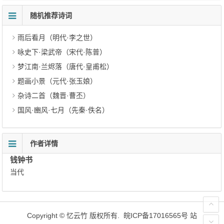
随机推荐诗词
雨后看月（明代·李之世）
咏史下·梁武帝（宋代·陈普）
梦江南·兰烬落（唐代·皇甫松）
题画小景（元代·张玉娘）
杂诗二首（魏晋·曹丕）
国风·豳风·七月（先秦·佚名）
作者详情
钱钟书
当代
Copyright ©
忆云竹
版权所有.
皖ICP备17016565号
站