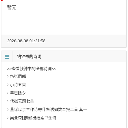
暂无
2026-08-08 01:21:58
钱钟书的诗词
>>查看钱钟书的全部诗词<<
伤张荫麟
小诗五首
辛巳除夕
代拟无题七首
燕谋以余罕作诗寄什督诱如数奉报二首 其一
吴亚森[忠匡]出纸索书余诗