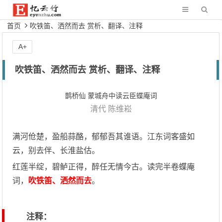
首页
吹铁笛、洒然而去 赏析、翻译、注释
A+
吹铁笛、洒然而去 赏析、翻译、注释
鹊桥仙 蒙城舟中读云臣蝶庵词
清代
陈维崧
满河伧楚，盈船蒜酪，郁郁吾其谁语。江东词客盛如
云，别去伴、长淮盐估。
红莲半绽，碧鲈正得，醉任无情今古。读完半卷蝶庵
词，
吹铁笛、洒然而去
。
注释：