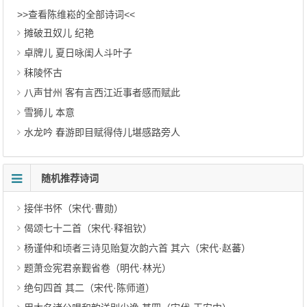
>>查看陈维崧的全部诗词<<
摊破丑奴儿 纪艳
卓牌儿 夏日咏闺人斗叶子
秣陵怀古
八声甘州 客有言西江近事者感而赋此
雪狮儿 本意
水龙吟 春游即目赋得侍儿堪感路旁人
随机推荐诗词
接伴书怀（宋代·曹勋）
偈颂七十二首（宋代·释祖钦）
杨谨仲和顷者三诗见贻复次韵六首 其六（宋代·赵蕃）
题萧佥宪君亲觐省卷（明代·林光）
绝句四首 其二（宋代·陈师道）