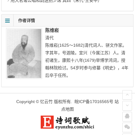
用大名诸公唱和韵送别少逸 其四（宋代·王安中）
作者详情
陈维崧
清代
陈维崧(1625～1682)清代词人、骈文作家。
字其年，号迦陵。宜兴（今属江苏）人。清
初诸生，康熙十八年(1679)举博学鸿词，授
翰林院检讨。54岁时参与修纂《明史》，4年
后卒于任所。
Copyright ©
忆云竹
版权所有.
皖ICP备17016565号
站
点地图