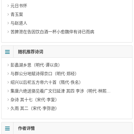
元日书怀
青玉案
与赵道人
苦脾泄在告因饮白酒一杯小愈魏倅有诗已而病
随机推荐诗词
彭蠡湖乡思（明代·谭以良）
与群公分地赋诗得京口（明代·郑经）
绍兴以后祀五方帝六十首（隋代·佚名）
集唐六绝送骆见羲广文归延津 其四 李涉（明代·林熙春）
杂诗 其十七（宋代·李复）
久雨 其二（宋代·李弥逊）
作者详情