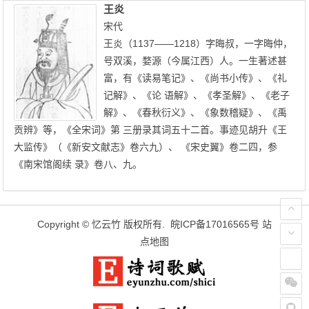
王炎
宋代
王炎（1137——1218）字晦叔，一字晦仲，
号双溪，婺源（今属江西）人。一生著述甚
富，有《读易笔记》、《尚书小传》、《礼
记解》、《论 语解》、《孝圣解》、《老子
解》、《春秋衍义》、《象数稽疑》、《禹
贡辨》等，《全宋词》第 三册录其词五十二首。事迹见胡升《王
大监传》（《新安文献志》卷六九）、 《宋史翼》卷二四，参
《南宋馆阁续 录》卷八、九。
Copyright ©
忆云竹
版权所有.
皖ICP备17016565号
站
点地图