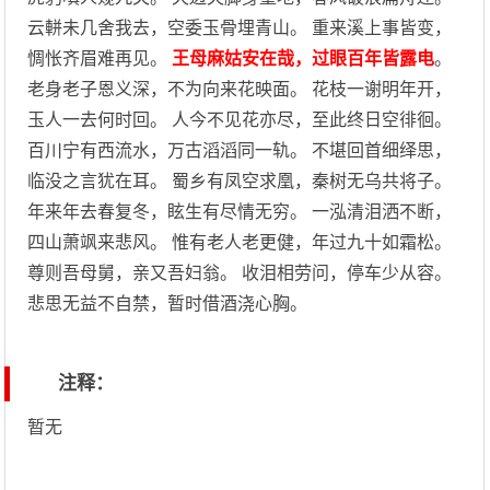
云軿未几舍我去，空委玉骨埋青山。 重来溪上事皆变，
惆怅齐眉难再见。
王母麻姑安在哉，过眼百年皆露电
。
老身老子恩义深，不为向来花映面。 花枝一谢明年开，
玉人一去何时回。 人今不见花亦尽，至此终日空徘徊。
百川宁有西流水，万古滔滔同一轨。 不堪回首细绎思，
临没之言犹在耳。 蜀乡有凤空求凰，秦树无乌共将子。
年来年去春复冬，眩生有尽情无穷。 一泓清泪洒不断，
四山萧飒来悲风。 惟有老人老更健，年过九十如霜松。
尊则吾母舅，亲又吾妇翁。 收泪相劳问，停车少从容。
悲思无益不自禁，暂时借酒浇心胸。
注释：
暂无