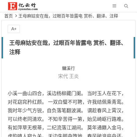
首页
王母麻姑安在哉，过眼百年皆露电 赏析、翻译、注释
A+
王母麻姑安在哉，过眼百年皆露电 赏析、翻译、
注释
鳙溪行
宋代
王炎
小溪一曲山四合，溪边杨柳藏门阑。 当时玉人在花下，
对花窈窕矜红颜。 一双白璧不可聘，许我结佩乘青鸾。
我时年少气方锐，自负落笔翻波澜。 谓趁春风上霄汉，
可以终老同清欢。 不知辛苦得一第，始见崎岖行路难。
有如萍草无根蒂，二纪流落江湖间。 莫年通籍入金马，
虎豹嗔人窥九关。 天边失脚身堕地，春风破浪扁舟还。