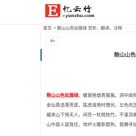
首页
鲍山山色如眉绿 赏析、翻译、注释
A+
鲍山山色
鲍山山色如眉绿
，螺黛挽烟青簇簇。洞中闻
金仙真诰落荒厓，猛虎道旁时慑伏。五色肉
朅来山下悄无人，间凭一杖桃枝竹。不逢羽
山中居人留我住，地垆火暖新篘熟。我懒寻