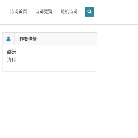
诗词首页
诗词竞猜
随机诗词
作者详情
缪沅
清代