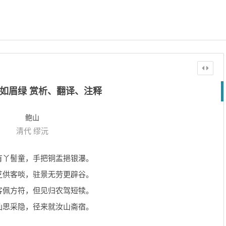
如眉绿 赏析、翻译、注释
鲍山
清代
缪沅
有丫髻童，手把铜盂挹银瀑。
芝供客啖，驻景无劳更辟谷。
客佩方符，但见归农驾短犊。
仙思采隐，径来就汝山斋宿。