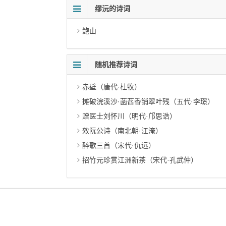
缪沅的诗词
鲍山
随机推荐诗词
赤壁（唐代·杜牧）
摊破浣溪沙·菡萏香销翠叶残（五代·李璟）
赠医士刘怀川（明代·邝思诰）
效阮公诗（南北朝·江淹）
醉歌三首（宋代·仇远）
招竹元珍赏江洲新茶（宋代·孔武仲）