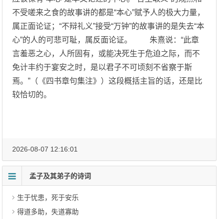
不受嗟来之食的故事讲的都是“本心”赋予人的极大力量，
属正面论证；“不辩礼义”接受“万钟”的故事讲的是失去“本
心”的人的可悲可耻，属反面论证。 朱熹说：“此章
言羞恶之心，人所固有，或能决死生于危迫之际，而不
免计丰约于宴安之时，是以君子不可顷刻不省察于斯
焉。”（《四书章句集注》）这段概括主旨的话，还是比
较恰切的。
2026-08-07 12:16:01
孟子及其弟子的诗词
生于忧患，死于安乐
得道多助，失道寡助