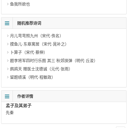
鱼我所欲也
随机推荐诗词
月儿弯弯照九州（宋代·佚名）
摸鱼儿·东皋寓居（宋代·晁补之）
卜算子（宋代·蔡伸）
题李将军四时行乐图 其三 秋郊挟弹（明代·丘浚）
鹧鸪天 赠医士沈德诚（元代·张雨）
留题绩溪（明代·程敏政）
作者详情
孟子及其弟子
先秦