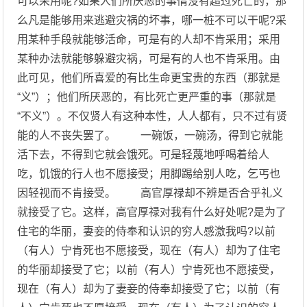
可以采用呢?如果人们所厌恶的事情没有超过死亡的，那
么凡是能够用来逃避灾祸的坏事，哪一桩不可以干呢?采
用某种手段就能够活命，可是有的人却不肯采用；采用
某种办法就能够躲避灾祸，可是有的人也不肯采用。由
此可见，他们所喜爱的有比生命更宝贵的东西（那就是
“义”）；他们所厌恶的，有比死亡更严重的事（那就是
“不义”）。不仅贤人有这种本性，人人都有，只不过有贤
能的人不丧失罢了。 一碗饭，一碗汤，得到它就能
活下去，不得到它就会饿死。可是轻蔑地呼喝着给人
吃，饥饿的行人也不愿接受；用脚踢给别人吃，乞丐也
因轻视而不肯接受。 高官厚禄却不辨是否合乎礼义
就接受了它。这样，高官厚禄对我有什么好处呢?是为了
住宅的华丽，妻妾的侍奉和认识的穷人感激我吗?以前
（有人）宁肯死也不愿接受，现在（有人）却为了住宅
的华丽却接受了它；以前（有人）宁肯死也不愿接受，
现在（有人）却为了妻妾的侍奉却接受了它；以前（有