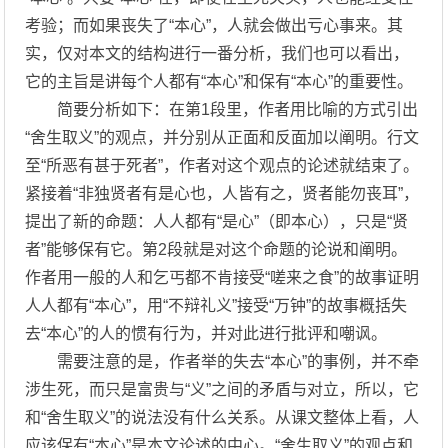
考验；而如果丧失了“本心”，人就会做出亏心事来。其
实，仅对本文的结构进行一番分析，我们也可以看出，
它的主旨是讲每个人都有“本心”和保有“本心”的重要性。
简要分析如下：在第1段里，作者用比喻的方式引出
“舍生取义”的观点，并分别从正面和反面加以阐明。行文
至“所恶有甚于死者”，作者对这个观点的论述就结束了。
紧接着“非独贤者有是心也，人皆有之，贤者能勿丧耳”，
提出了新的命题：人人都有“是心”（即本心），只是“贤
者”能够保有它。第2段就是对这个命题的论说和阐明。
作者用一般的人和乞丐都不肯接受“嗟来之食”的故事证明
人人都有“本心”，用“不辩礼义”接受“万钟”的故事概括失
去“本心”的人的惯有行为，并对此进行批评和嘲讽。
需要注意的是，作者举的失去“本心”的事例，并不牵
涉生死，而只是富贵与“义”之间的矛盾与对立，所以，它
和“舍生取义”的说法没有什么关系。从课文整体上看，人
应该保有“本心”是本文论述的中心。“舍生取义”的观点和