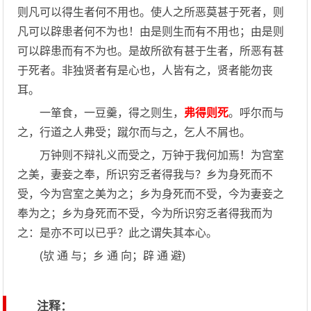
则凡可以得生者何不用也。使人之所恶莫甚于死者，则
凡可以辟患者何不为也！由是则生而有不用也；由是则
可以辟患而有不为也。是故所欲有甚于生者，所恶有甚
于死者。非独贤者有是心也，人皆有之，贤者能勿丧
耳。
一箪食，一豆羹，得之则生，
弗得则死
。呼尔而与
之，行道之人弗受；蹴尔而与之，乞人不屑也。
万钟则不辩礼义而受之，万钟于我何加焉！为宫室
之美，妻妾之奉，所识穷乏者得我与？乡为身死而不
受，今为宫室之美为之；乡为身死而不受，今为妻妾之
奉为之；乡为身死而不受，今为所识穷乏者得我而为
之：是亦不可以已乎？此之谓失其本心。
(欤 通 与；乡 通 向；辟 通 避)
注释：