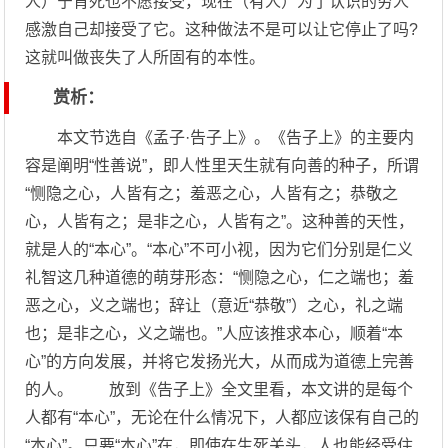
人）宁肯死也不愿接受，现在（有人）为了认识的穷人
感激自己却接受了它。这种做法不是可以让它停止了吗?
这就叫做丧失了人所固有的本性。
赏析：
本文节选自《孟子·告子上》。《告子上》的主要内
容是阐明“性善说”，即人性里天生就有向善的种子，所谓
“恻隐之心，人皆有之；羞恶之心，人皆有之；恭敬之
心，人皆有之；是非之心，人皆有之”。这种善的天性，
就是人的“本心”。“本心”不可小视，因为它们分别是仁义
礼智这几种道德的萌芽形态：“恻隐之心，仁之端也；羞
恶之心，义之端也；辞让（意近“恭敬”）之心，礼之端
也；是非之心，义之端也。”人应该推求本心，顺着“本
心”的方向发展，并将它发扬光大，从而成为道德上完善
的人。 放到《告子上》全文里看，本文讲的是每个
人都有“本心”，无论在什么情况下，人都应该保有自己的
“本心”。只要“本心”在，即使在生死关头，人也能经受住