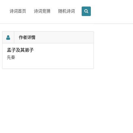
诗词首页
诗词竞猜
随机诗词
作者详情
孟子及其弟子
先秦