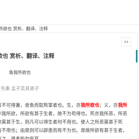
所欲也 赏析、翻译、注释
欲也 赏析、翻译、注释
鱼我所欲也
先秦
孟子及其弟子
者不可得兼，舍鱼而取熊掌者也。生，亦
我所欲也
；义，亦
我所
亦我所欲，所欲有甚于生者，故不为苟得也。死亦我所恶，所恶
欲莫甚于生，则凡可以得生者何不用也。使人之所恶莫甚于死
有不用也；由是则可以辟患而有不为也。是故所欲有甚于生者，
有之，贤者能勿丧耳。