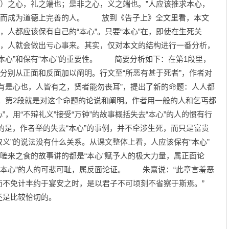
”）之心，礼之端也；是非之心，义之端也。”人应该推求本心，
，从而成为道德上完善的人。 放到《告子上》全文里看，本文
，人都应该保有自己的“本心”。只要“本心”在，即使在生死关
”，人就会做出亏心事来。其实，仅对本文的结构进行一番分析，
本心”和保有“本心”的重要性。 简要分析如下：在第1段里，
并分别从正面和反面加以阐明。行文至“所恶有甚于死者”，作者对
有是心也，人皆有之，贤者能勿丧耳”，提出了新的命题：人人都
有它。第2段就是对这个命题的论说和阐明。作者用一般的人和乞丐都
”，用“不辩礼义”接受“万钟”的故事概括失去“本心”的人的惯有行
是，作者举的失去“本心”的事例，并不牵涉生死，而只是富贵
取义”的说法没有什么关系。从课文整体上看，人应该保有“本心”
受嗟来之食的故事讲的都是“本心”赋予人的极大力量，属正面论
去“本心”的人的可悲可耻，属反面论证。 朱熹说：“此章言羞恶
而不免计丰约于宴安之时，是以君子不可顷刻不省察于斯焉。”
还是比较恰切的。