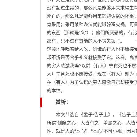
没有超过生命的，那么凡是能够用来求得生
死亡的，那么凡是能够用来逃避灾祸的坏事
肯采用；采用某种办法就能够躲避灾祸，可
的东西（那就是“义”）；他们所厌恶的，有
都有，只不过有贤能的人不丧失罢了。 一
轻蔑地呼喝着给人吃，饥饿的行人也不愿接
却不辨是否合乎礼义就接受了它。这样，高
的穷人感激我吗?以前（有人）宁肯死也不
人）宁肯死也不愿接受，现在（有人）却为
在（有人）为了认识的穷人感激自己却接受
的本性。
赏析：
本文节选自《孟子·告子上》。《告子上》
所谓“恻隐之心，人皆有之；羞恶之心，人皆
性，就是人的“本心”。“本心”不可小视，因