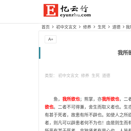
首页
初中文言文
修养
生死
道德
我
A+
我所
类型：
初中文言文
修养
生死
道德
鱼，
我所欲也
；熊掌，亦
我所欲也
，二
欲也
。二者不可得兼，舍生而取义者也。生
有甚于死者，故患有所不辟也。如使人之所
者，则凡可以辟患者何不为也！由是则生而
所恶有甚于死者。非独贤者有是心也，人皆