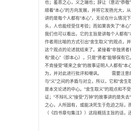
也；羞恶之心，义之端也；辞让（意近“恭敬
顺着“本心”的方向发展，并将它发扬光大
讲的是每个人都有“本心”，无论在什么情况下
头，人也能经受住考验；而如果丧失了“本心
我们也可以看出，它的主旨是讲每个人都有“
作者用比喻的方式引出“舍生取义”的观点，
这个观点的论述就结束了。紧接着“非独贤者
有“是心”（即本心），只是“贤者”能够保
不肯接受“嗟来之食”的故事证明人人都有“本心
为，并对此进行批评和嘲讽。 需要注意的
与“义”之间的矛盾与对立，所以，它和“舍生
是本文论述的中心。“舍生取义”的观点和不
证；“不辩礼义”接受“万钟”的故事讲的是失
之心，人所固有，或能决死生于危迫之际，
（《四书章句集注》）这段概括主旨的话，