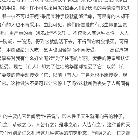
存的手段，哪一样不可以采用呢?如果人们所厌恶的事情没有超过
，哪一桩不可以干呢?采用某种手段就能够活命，可是有的人却不
是有的人也不肯采用。由此可见，他们所喜爱的有比生命更宝贵
比死亡更严重的事（那就是“不义”）。不仅贤人有这种本性，人人
碗饭，一碗汤，得到它就能活下去，不得到它就会饿死。可是
受；用脚踢给别人吃，乞丐也因轻视而不肯接受。 高官厚禄
官厚禄对我有什么好处呢?是为了住宅的华丽，妻妾的侍奉和认识
愿接受，现在（有人）却为了住宅的华丽却接受了它；以前（有
了妻妾的侍奉却接受了它；以前（有人）宁肯死也不愿接受，现
了它。这种做法不是可以让它停止了吗?这就叫做丧失了人所固有
的主要内容是阐明“性善说”，即人性里天生就有向善的种子，
有之；恭敬之心，人皆有之；是非之心，人皆有之”。这种善的天
为它们分别是仁义礼智这几种道德的萌芽形态：“恻隐之心，仁之端