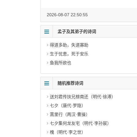
2026-08-07 22:50:55
孟子及其弟子的诗词
得道多助，失道寡助
生于忧患，死于安乐
鱼我所欲也
随机推荐诗词
送刘君传扶兄榇南还（明代·徐溥）
七夕（唐代·罗隐）
蒿里行（两汉·曹操）
七夕集何龙友宅（明代·李孙宸）
槐（明代·李之世）