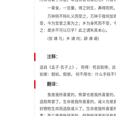
一箪食，一豆羹，得之则生，弗得则死。
万钟则不辩礼义而受之，万钟于我何加焉
受，今为宫室之美为之；乡为身死而不受，
之：是亦不可以已乎？此之谓失其本心。
(欤 通 与；乡 通 向；辟 通 避)
注释：
选自《孟子·告子上》。 苟得：苟且取得，这
如使：假如，假使。 何不用也：什么手段不
翻译：
鱼是我所喜爱的，熊掌也是我所喜爱的，
选取熊掌了。生命是我所喜爱的，道义也是
好牺牲生命而选取道义了。生命是我所喜爱
事；死亡是我所厌恶的，但我所厌恶的还有