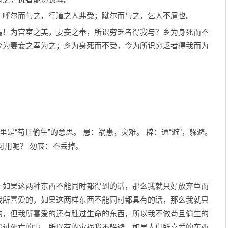
呼尔而与之，行道之人弗受；蹴尔而与之，乞人不屑也。
！为宫室之美，妻妾之奉，所识穷乏者得我与？乡为身死而不
今为妻妾之奉为之；乡为身死而不受，今为所识穷乏者得我而为
里是“苟且偷生”的意思。 患：祸患，灾难。 辟：通“避”，躲避。
可用呢？ 勿丧：不丢掉。
如果这两种东西不能同时都得到的话，那么我就只好放弃鱼而
我所喜爱的，如果这两样东西不能同时都具有的话，那么我就只
的，但我所喜爱的还有胜过生命的东西，所以我不做苟且偷生的
超过死亡的事，所以有的灾祸我不躲避。如果人们所喜爱的东西