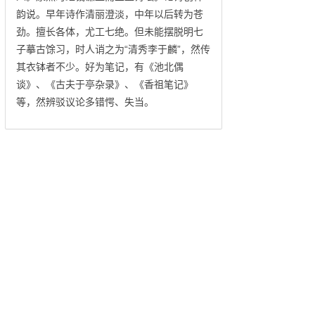
韵说。早年诗作清丽澄淡，中年以后转为苍
劲。擅长各体，尤工七绝。但未能摆脱明七
子摹古馀习，时人诮之为“清秀李于麟”，然传
其衣钵者不少。好为笔记，有《池北偶
谈》、《古夫于亭杂录》、《香祖笔记》
等，然辨驳议论多错愕、失当。