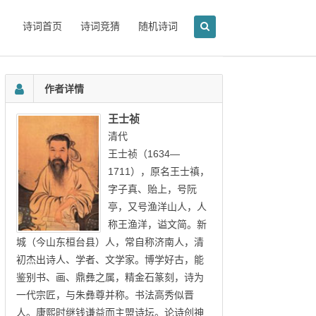
诗词首页
诗词竞猜
随机诗词
作者详情
王士祯
清代
王士祯（1634—
1711），原名王士禛，
字子真、贻上，号阮
亭，又号渔洋山人，人
称王渔洋，谥文简。新
城（今山东桓台县）人，常自称济南人，清
初杰出诗人、学者、文学家。博学好古，能
鉴别书、画、鼎彝之属，精金石篆刻，诗为
一代宗匠，与朱彝尊并称。书法高秀似晋
人。康熙时继钱谦益而主盟诗坛。论诗创神