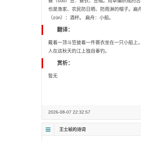
蓑（suō）笠：蓑衣、笠帽。用草编织成的
也是渔家、农民防日晒、防雨淋的帽子。扁舟：
（zūn）：酒杯。 扁舟：小船。
翻译：
戴着一顶斗笠披着一件蓑衣坐在一只小船上
人在这秋天的江上独自垂钓。
赏析：
暂无
2026-08-07 22:32:57
王士祯的诗词