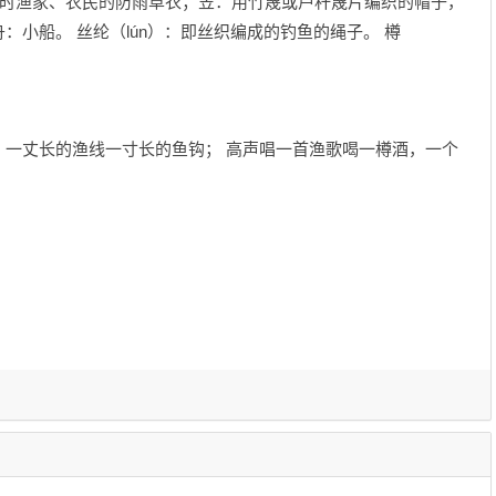
古时渔家、农民的防雨草衣；笠：用竹篾或芦秆篾片编织的帽子，
小船。 丝纶（lún）：即丝织编成的钓鱼的绳子。 樽
，一丈长的渔线一寸长的鱼钩； 高声唱一首渔歌喝一樽酒，一个