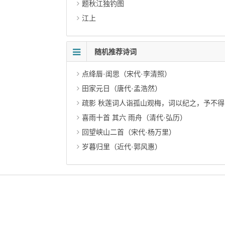
题秋江独钓图
江上
随机推荐诗词
点绛唇·闺思（宋代·李清照）
田家元日（唐代·孟浩然）
疏影 秋莲词人诣孤山观梅，词以纪之，予不得
喜雨十首 其六 雨舟（清代·弘历）
回望峡山二首（宋代·杨万里）
岁暮归里（近代·郭风惠）