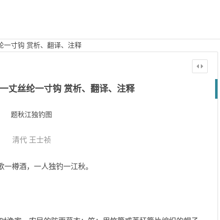
纶一寸钩 赏析、翻译、注释
一丈丝纶一寸钩 赏析、翻译、注释
题秋江独钓图
清代
王士祯
高歌一樽酒，一人独钓一江秋。