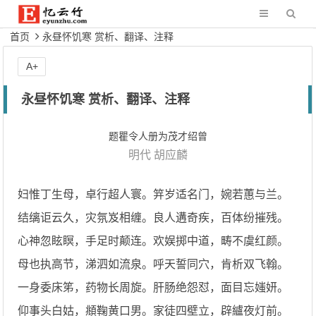
首页
永昼怀饥寒 赏析、翻译、注释
A+
永昼怀饥寒 赏析、翻译、注释
题瞿令人册为茂才绍曾
明代
胡应麟
妇惟丁生母，卓行超人寰。笄岁适名门，婉若蕙与兰。
结缡讵云久，灾氛岌相缠。良人遘奇疾，百体纷摧残。
心神忽眩瞑，手足时颠连。欢娱掷中道，畴不虞红颜。
母也执高节，涕泗如流泉。呼天誓同穴，肯析双飞翰。
一身委床笫，药物长周旋。肝肠绝怨怼，面目忘媸妍。
仰事头白姑，頫鞠黄口男。家徒四壁立，辟纑夜灯前。