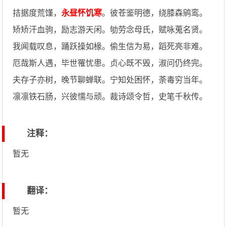
拮据度荒馑，
永昼怀饥寒
。彼苍鉴明德，绕膝森鹓鸾。
矫矫汗血驹，励志游天闲。劬劳念母氏，赋咏蒐名贤。
我闻载叹息，踊跃操如椽。偷生信为易，蹈死亮非难。
厄哉斯人遇，毕世罹忧患。贞心既不毁，淑问仍终完。
夫存子亦树，晚节聊蝉联。宁知处困怀，荼毒穷当年。
凛凛铁石肠，兴彼懦与顽。裁诗颂令哲，史笔千秋传。
注释：
暂无
翻译：
暂无