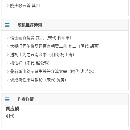
陇头歌五首 其四
随机推荐诗词
信士画真请赞 其六（宋代·释印肃）
大朝门同午楼复建百官朝贺二首 其二（明代·胡直）
送杨士宪之云南佥事（明代·杨士奇）
梅仙祠（宋代·赵公豫）
叠前游山韵示诸生兼答介溪太宰（明代·湛若水）
偶成简任肃斋教论（宋代·黄庚）
作者详情
胡应麟
明代