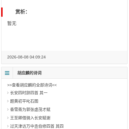
赏析：
暂无
2026-08-08 04:09:24
胡应麟的诗词
>>查看胡应麟的全部诗词<<
长安四时辞四首 其一
题黄初平叱石图
香雪斋为郭张虚茂才赋
王至卿借骑入长安赋谢
过天津访万中丞伯修四首 其四