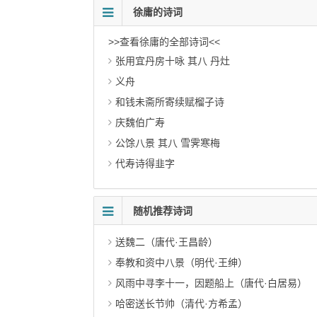
徐庸的诗词
>>查看徐庸的全部诗词<<
张用宜丹房十咏 其八 丹灶
义舟
和钱未斋所寄续赋榴子诗
庆魏伯广寿
公馀八景 其八 雪霁寒梅
代寿诗得韭字
随机推荐诗词
送魏二（唐代·王昌龄）
奉教和资中八景（明代·王绅）
风雨中寻李十一，因题船上（唐代·白居易）
哈密送长节帅（清代·方希孟）