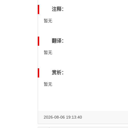
注释：
暂无
翻译：
暂无
赏析：
暂无
2026-08-06 19:13:40