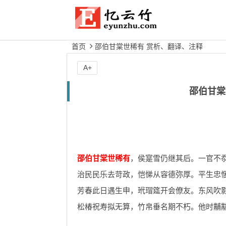
首页
邵伯甘棠世稀有 赏析、翻译、注释
A+
邵伯甘棠
邵伯甘棠世稀有
，侯寔雪仍继其后。一官不
治民民乐去苛政，恺悌从容德弥厚。平生忠
芳春此日遇生申，玳瑁筵开会僚友。东风吹
松椿祝寿拟无算，竹帛垂名期不朽。他时黼