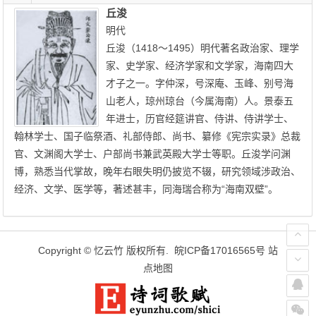
丘浚
明代
丘浚（1418～1495）明代著名政治家、理学
家、史学家、经济学家和文学家，海南四大
才子之一。字仲深，号深庵、玉峰、别号海
山老人，琼州琼台（今属海南）人。景泰五
年进士，历官经筵讲官、侍讲、侍讲学士、
翰林学士、国子临祭酒、礼部侍郎、尚书、纂修《宪宗实录》总裁
官、文渊阁大学士、户部尚书兼武英殿大学士等职。丘浚学问渊
博，熟悉当代掌故，晚年右眼失明仍披览不辍，研究领域涉政治、
经济、文学、医学等，著述甚丰，同海瑞合称为“海南双壁”。
Copyright ©
忆云竹
版权所有.
皖ICP备17016565号
站
点地图