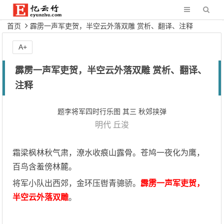
首页
霹雳一声军吏贺，半空云外落双雕 赏析、翻译、注释
A+
霹雳一声军吏贺，半空云外落双雕 赏析、翻译、
注释
题李将军四时行乐图 其三 秋郊挟弹
明代
丘浚
霜梁枫林秋气肃，潦水收痕山露骨。苍鸠一夜化为鹰，
百鸟含羞傍林麓。
将军小队出西郊，金环压辔青骢骄。
霹雳一声军吏贺，
半空云外落双雕
。