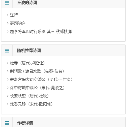
丘浚的诗词
江行
寄题钓台
题李将军四时行乐图 其三 秋郊挟弹
随机推荐诗词
松寺（唐代·卢延让）
荆轲歌 / 渡易水歌（先秦·佚名）
寄寿宫保大司空潘公（明代·王世贞）
涂中寄城中诸公（宋代·晁说之）
长安秋望（唐代·杜牧）
戏答元珍（宋代·欧阳修）
作者详情