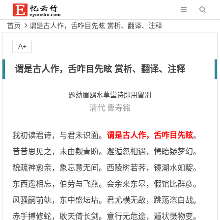
首页
谓是古人作，舌咋目先眩 赏析、翻译、注释
A+
谓是古人作，舌咋目先眩 赏析、翻译、注释
题幼眉鸥水草堂诗即用留别
清代
曹寿铭
我初读君诗，与君未识面。
谓是古人作，舌咋目先眩
。
昔昔思见之，未由觌青盼。邂逅忽相遇，愕眙疑梦幻。
貌疏神愈亲，象忘意无间。西陵树若荠，镜湖水如靛。
东西遥相忘，伯劳与飞燕。会余来东皋，假馆比群彦。
风骚嗣前轨，东中盛坛坫。君尤横无敌，跳荡恣白战。
赤手搏修蛇，耿天倚长剑。意行无危途，遁状慑物变。