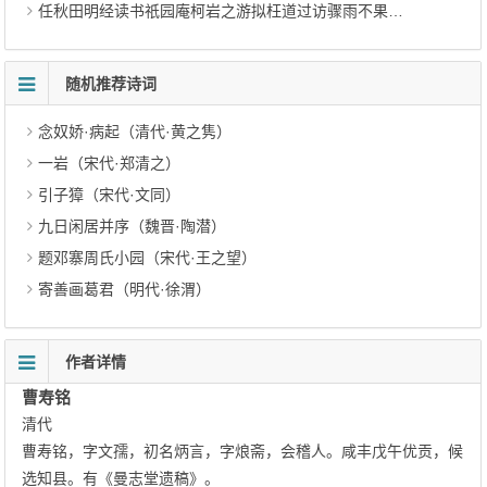
任秋田明经读书祇园庵柯岩之游拟枉道过访骤雨不果诗以寄怀
随机推荐诗词
念奴娇·病起（清代·黄之隽）
一岩（宋代·郑清之）
引子獐（宋代·文同）
九日闲居并序（魏晋·陶潜）
题邓寨周氏小园（宋代·王之望）
寄善画葛君（明代·徐渭）
作者详情
曹寿铭
清代
曹寿铭，字文孺，初名炳言，字烺斋，会稽人。咸丰戊午优贡，候
选知县。有《曼志堂遗稿》。