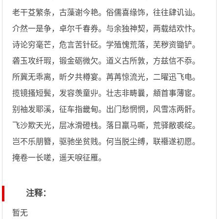
老干芟繁条，古藻谢今艳。俗儒喜缘饰，往往肆讥讪。
介然一是争，卓尔千春券。与余独神契，两载结欢忭。
诗论穷毫芒，危言苦针砭。学殖愧荒落，芜秽资锄铲。
砻玉攻纤瑕，锻金砺微欠。道义古所敦，方兹信不忝。
所冀无乖离，昕夕共樽宴。苒苒惊流光，二曜迅飞电。
揽镜搔短鬓，发容羡童丱。壮志非畴曩，頫首事薄宦。
别袖发耶溪，征车指畿甸。出门愁惘惘，风雪冻两骭。
飞沙欺天光，层冰滑磴栈。落日羸马嘶，荒驿敝裘绽。
岂不乐朋簪，驱驰坐贫贱。何当脱尘缚，联襼遂初愿。
掩卷一长嗟，遥天唳征雁。
注释：
暂无