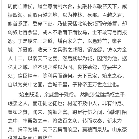
周而亡诸侯，履至尊而制六合，执敲朴以鞭笞天下，威
振四海。南取百越之地，以为桂林、象郡。百越之君，
俯首系颈，委命下吏。乃使蒙恬北筑长城而守藩篱，却
匈奴七百余里。胡人不敢南下而牧马，士不敢弯弓而报
怨。于是废先王之道，燔百家之言，以愚黔首；隳名
城，杀豪俊，收天下之兵聚之咸阳，销锋鍉，铸以为金
人十二，以弱天下之民。然后践华为城，因河为池，据
亿丈之城、临不测之溪以为固。良将劲驽，守要害之
处；信臣精卒，陈利兵而谁何。天下已定，始皇之心，
自以为关中之固，金城千里，子孙帝王万世之业也。
“始皇既没，余威震于殊俗。 然陈涉瓮牖绳枢之子，
氓隶之人，而迁徙之徒也；材能不及中人，非有仲尼、
墨翟之贤，陶朱、猗顿之富。蹑足行伍之间，倔起阡陌
之中，率罢散之卒，将数百之众，转而攻秦，斩木为
兵，揭竿为旗，天下云集而响应，赢粮而景从。山东豪
俊遂并起而亡秦族矣。