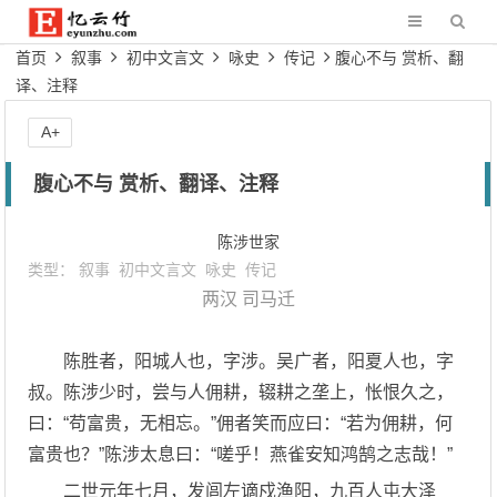
首页
叙事
初中文言文
咏史
传记
腹心不与 赏析、翻
译、注释
A+
腹心不与 赏析、翻译、注释
陈涉世家
类型：
叙事
初中文言文
咏史
传记
两汉
司马迁
陈胜者，阳城人也，字涉。吴广者，阳夏人也，字
叔。陈涉少时，尝与人佣耕，辍耕之垄上，怅恨久之，
曰：“苟富贵，无相忘。”佣者笑而应曰：“若为佣耕，何
富贵也？”陈涉太息曰：“嗟乎！燕雀安知鸿鹄之志哉！”
二世元年七月，发闾左谪戍渔阳，九百人屯大泽