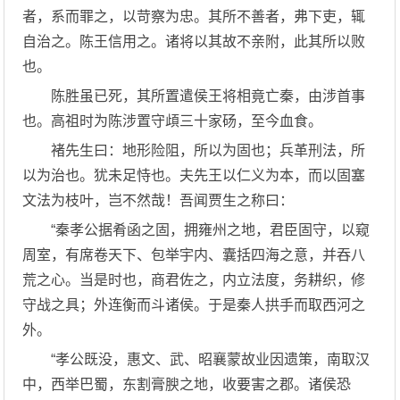
者，系而罪之，以苛察为忠。其所不善者，弗下吏，辄
自治之。陈王信用之。诸将以其故不亲附，此其所以败
也。
陈胜虽已死，其所置遣侯王将相竟亡秦，由涉首事
也。高祖时为陈涉置守頉三十家砀，至今血食。
褚先生曰：地形险阻，所以为固也；兵革刑法，所
以为治也。犹未足恃也。夫先王以仁义为本，而以固塞
文法为枝叶，岂不然哉！吾闻贾生之称曰：
“秦孝公据肴函之固，拥雍州之地，君臣固守，以窥
周室，有席卷天下、包举宇内、囊括四海之意，并吞八
荒之心。当是时也，商君佐之，内立法度，务耕织，修
守战之具；外连衡而斗诸侯。于是秦人拱手而取西河之
外。
“孝公既没，惠文、武、昭襄蒙故业因遗策，南取汉
中，西举巴蜀，东割膏腴之地，收要害之郡。诸侯恐