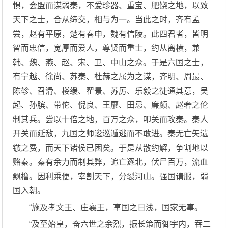
惧，会盟而谋弱秦，不爱珍器、重宝、肥饶之地，以致
天下之士，合从缔交，相与为一。当此之时，齐有孟
尝，赵有平原，楚有春申，魏有信陵。此四君者，皆明
智而忠信，宽厚而爱人，尊贤而重士，约从离横，兼
韩、魏、燕、赵、宋、卫、中山之众。于是六国之士，
有宁越、徐尚、苏秦、杜赫之属为之谋，齐明、周最、
陈轸、召滑、楼缓、翟景、苏厉、乐毅之徒通其意，吴
起、孙膑、带佗、倪良、王廖、田忌、廉颇、赵奢之伦
制其兵。尝以十倍之地，百万之众，叩关而攻秦。秦人
开关而延敌，九国之师逡巡遁逃而不敢进。秦无亡矢遗
镞之费，而天下诸侯已困矣。于是从散约解，争割地以
赂秦。秦有余力而制其弊，追亡逐北，伏尸百万，流血
飘橹。因利乘便，宰割天下，分裂河山。强国请服，弱
国入朝。
“施及孝文王、庄襄王，享国之日浅，国家无事。
“及至始皇，奋六世之余烈，振长策而御宇内，吞二