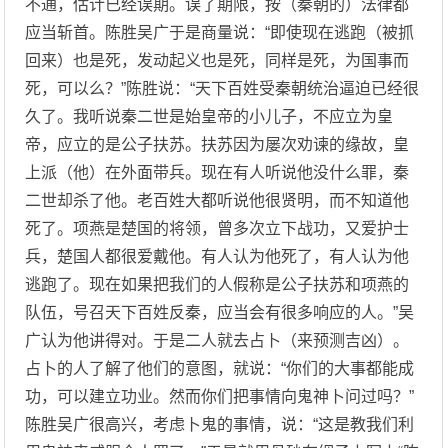
不通，估计已经误期。误了期限，按（秦朝的）法律都
应当斩首。陈胜吴广于是商量说：“即使现在逃跑（被抓
回来）也是死，发动起义也是死，同样是死，为国事而
死，可以么？”陈胜说：“天下百姓受秦朝统治逼迫已经很
久了。我听说秦二世是始皇帝的小儿子，不应立为皇
帝，应立的是公子扶苏。扶苏因为屡次劝谏的缘故，皇
上派（他）在外面带兵。现在有人听说他没什么罪，秦
二世却杀了他。老百姓大都听说他很贤明，而不知道他
死了。项燕是楚国的将领，曾多次立下战功，又爱护士
兵，楚国人都很爱戴他。有人认为他死了，有人认为他
逃跑了。现在如果把我们的人假称是公子扶苏和项燕的
队伍，号召天下百姓反秦，应当会有很多响应的人。”吴
广认为他讲得对。于是二人就去占卜（来预测吉凶）。
占卜的人了解了他们的意图，就说：“你们的大事都能成
功，可以建立功业。然而你们把事情向鬼神卜问过吗？”
陈胜吴广很高兴，考虑卜鬼的事情，说：“这是教我们利