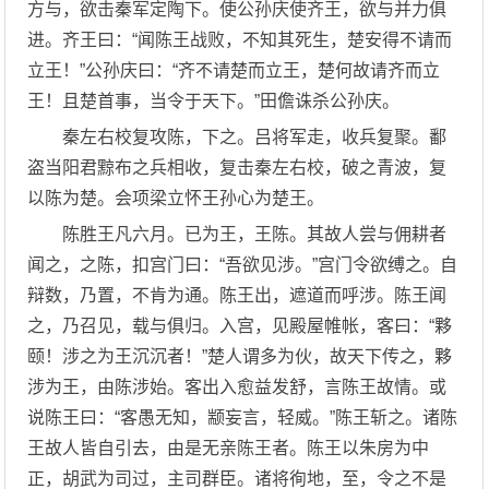
方与，欲击秦军定陶下。使公孙庆使齐王，欲与并力俱
进。齐王曰：“闻陈王战败，不知其死生，楚安得不请而
立王！”公孙庆曰：“齐不请楚而立王，楚何故请齐而立
王！且楚首事，当令于天下。”田儋诛杀公孙庆。
秦左右校复攻陈，下之。吕将军走，收兵复聚。鄱
盗当阳君黥布之兵相收，复击秦左右校，破之青波，复
以陈为楚。会项梁立怀王孙心为楚王。
陈胜王凡六月。已为王，王陈。其故人尝与佣耕者
闻之，之陈，扣宫门曰：“吾欲见涉。”宫门令欲缚之。自
辩数，乃置，不肯为通。陈王出，遮道而呼涉。陈王闻
之，乃召见，载与俱归。入宫，见殿屋帷帐，客曰：“夥
颐！涉之为王沉沉者！”楚人谓多为伙，故天下传之，夥
涉为王，由陈涉始。客出入愈益发舒，言陈王故情。或
说陈王曰：“客愚无知，颛妄言，轻威。”陈王斩之。诸陈
王故人皆自引去，由是无亲陈王者。陈王以朱房为中
正，胡武为司过，主司群臣。诸将徇地，至，令之不是