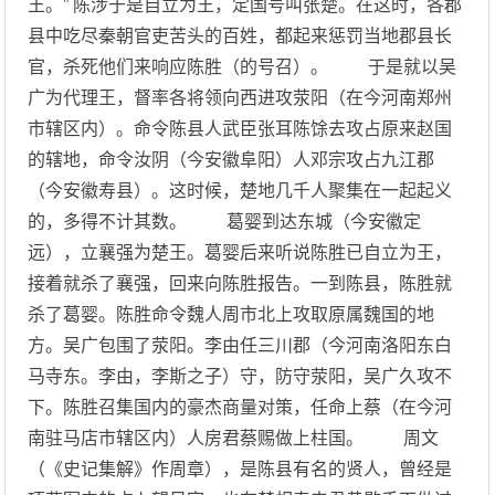
王。” 陈涉于是自立为王，定国号叫张楚。在这时，各郡
县中吃尽秦朝官吏苦头的百姓，都起来惩罚当地郡县长
官，杀死他们来响应陈胜（的号召）。 于是就以吴
广为代理王，督率各将领向西进攻荥阳（在今河南郑州
市辖区内）。命令陈县人武臣张耳陈馀去攻占原来赵国
的辖地，命令汝阴（今安徽阜阳）人邓宗攻占九江郡
（今安徽寿县）。这时候，楚地几千人聚集在一起起义
的，多得不计其数。 葛婴到达东城（今安徽定
远），立襄强为楚王。葛婴后来听说陈胜已自立为王，
接着就杀了襄强，回来向陈胜报告。一到陈县，陈胜就
杀了葛婴。陈胜命令魏人周市北上攻取原属魏国的地
方。吴广包围了荥阳。李由任三川郡（今河南洛阳东白
马寺东。李由，李斯之子）守，防守荥阳，吴广久攻不
下。陈胜召集国内的豪杰商量对策，任命上蔡（在今河
南驻马店市辖区内）人房君蔡赐做上柱国。 周文
（《史记集解》作周章），是陈县有名的贤人，曾经是