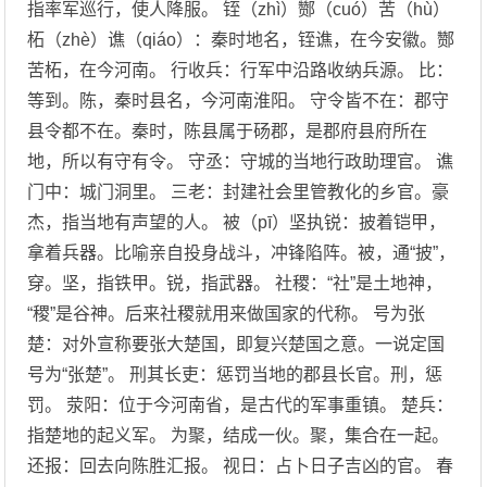
指率军巡行，使人降服。 铚（zhì）酂（cuó）苦（hù）
柘（zhè）谯（qiáo）：秦时地名，铚谯，在今安徽。酂
苦柘，在今河南。 行收兵：行军中沿路收纳兵源。 比：
等到。陈，秦时县名，今河南淮阳。 守令皆不在：郡守
县令都不在。秦时，陈县属于砀郡，是郡府县府所在
地，所以有守有令。 守丞：守城的当地行政助理官。 谯
门中：城门洞里。 三老：封建社会里管教化的乡官。豪
杰，指当地有声望的人。 被（pī）坚执锐：披着铠甲，
拿着兵器。比喻亲自投身战斗，冲锋陷阵。被，通“披”，
穿。坚，指铁甲。锐，指武器。 社稷：“社”是土地神，
“稷”是谷神。后来社稷就用来做国家的代称。 号为张
楚：对外宣称要张大楚国，即复兴楚国之意。一说定国
号为“张楚”。 刑其长吏：惩罚当地的郡县长官。刑，惩
罚。 荥阳：位于今河南省，是古代的军事重镇。 楚兵：
指楚地的起义军。 为聚，结成一伙。聚，集合在一起。
还报：回去向陈胜汇报。 视日：占卜日子吉凶的官。 春