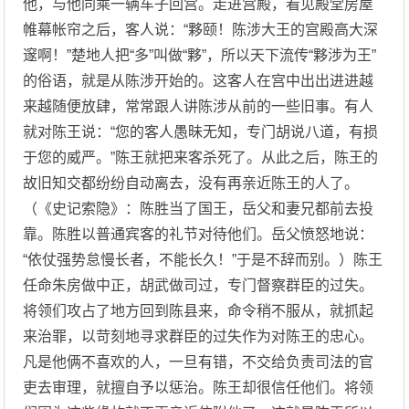
他，与他同乘一辆车子回宫。走进宫殿，看见殿堂房屋
帷幕帐帘之后，客人说：“夥颐！陈涉大王的宫殿高大深
邃啊！”楚地人把“多”叫做“夥”，所以天下流传“夥涉为王”
的俗语，就是从陈涉开始的。这客人在宫中出出进进越
来越随便放肆，常常跟人讲陈涉从前的一些旧事。有人
就对陈王说：“您的客人愚昧无知，专门胡说八道，有损
于您的威严。”陈王就把来客杀死了。从此之后，陈王的
故旧知交都纷纷自动离去，没有再亲近陈王的人了。
（《史记索隐》：陈胜当了国王，岳父和妻兄都前去投
靠。陈胜以普通宾客的礼节对待他们。岳父愤怒地说：
“依仗强势怠慢长者，不能长久！”于是不辞而别。）陈王
任命朱房做中正，胡武做司过，专门督察群臣的过失。
将领们攻占了地方回到陈县来，命令稍不服从，就抓起
来治罪，以苛刻地寻求群臣的过失作为对陈王的忠心。
凡是他俩不喜欢的人，一旦有错，不交给负责司法的官
吏去审理，就擅自予以惩治。陈王却很信任他们。将领