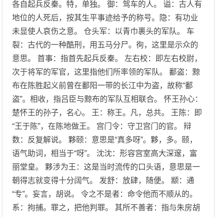
各自起兵反秦。特，单独。 御：驾车的人。 谥：古人有
地位的人死后，按其生平事迹给予的称号。隐：有功业
未显使人哀伤之意。 仓头军：以青巾裹头的军队。 车
裂：古代的一种酷刑，用五马分尸。徇，这里是示众的
意思。 首事：指首先起兵反秦。 左右校：即左右校尉，
次于将军的军官，这里指他们所率领的军队。 鄱盗：黥
布在陈胜起义前曾在鄱阳一带的长江中为盗，故称“鄱
盗”。相收，指吕臣与黥布的军队互相联合。 怀王孙心：
楚怀王的孙子，名心。 王：称王。凡，总共。 王陈：即
“王于陈”，在陈地做王。 宫门令：守卫宫门的官。 辩
数：反复解说。 夥颐：意思是“真多呀”。夥，多。颐，
语气助词，相当于“呀”。 沈沈：形容宫室高大深邃，富
丽堂皇。 夥涉为王：这是当时流传的口头语，意思是一
朝得志就变得十分阔气。 发舒：放肆，随便。 颛：通
“专”。妄言，胡说。 令之不是者：命令他而不顺从的。
系：拘捕。罪之，把他判罪。 其所不善者：指与朱房胡