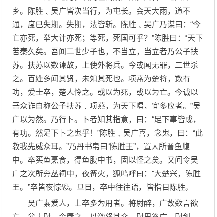
乡。陈胜﹑吴广皆次当行，为屯长。会天大雨，道不
通，度已失期。失期，法皆斩。陈胜﹑吴广乃谋曰：“今
亡亦死，举大计亦死；等死，死国可乎？”陈胜曰：“天下
苦秦久矣。吾闻二世少子也，不当立，当立者乃公子扶
苏。扶苏以数谏故，上使外将兵。今或闻无罪，二世杀
之。百姓多闻其贤，未知其死也。项燕为楚将，数有
功，爱士卒，楚人怜之。或以为死，或以为亡。今诚以
吾众诈自称公子扶苏﹑项燕，为天下唱，宜多应者。”吴
广以为然。乃行卜。卜者知其指意，曰：“足下事皆成，
有功。然足下卜之鬼乎！”陈胜﹑吴广喜，念鬼，曰：“此
教我先威众耳。”乃丹书帛曰“陈胜王”，置人所罾鱼腹
中。卒买鱼烹食，得鱼腹中书，固以怪之矣。又间令吴
广之次所旁丛祠中，夜篝火，狐鸣呼曰：“大楚兴，陈胜
王。”卒皆夜惊恐。旦日，卒中往往语，皆指目陈胜。
吴广素爱人，士卒多为用者。将尉醉，广故数言欲
亡，忿恚尉，令辱之，以激怒其众。尉果笞广。尉剑