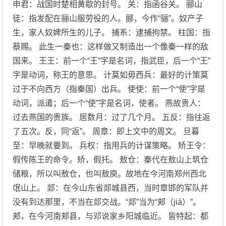
申君：战国时楚相黄歇的封号。 关：指函谷关。 郦山
徒：指发配在骊山服劳役的人。郦，今作“骊”。奴产子
生，家人奴婢所生的儿子。 捕系：逮捕拘禁。 柱国：指
蔡赐。 此生一秦也：这样做又制造出一个像秦一样的敌
国来。 王王：前一个“王”字是名词，指武臣，后一个“王”
字是动词，称王的意思。 计莫如毋西兵：最好的计策莫
过于不向西方（指秦国）出兵。 使使：前一个“使”字是
动词，派遣；后一个“使”字是名词，使者。 燕故贵人：
过去燕国的贵族。 居数月：过了几个月。 五反：指往返
了五次。反，同“返”。 周章：即上文中的周文。 旦暮
至：早晚就要到。 兵权：指用兵的计谋策略。 矫王令：
假传陈王的命令。矫，假托。 敖仓：秦代在敖山上筑仓
储粮，所以叫敖仓，也叫敖庾。故地在今河南郑州西北
氓山上。 郯：在今山东省郯城县西，当时章邯的军队并
没有到达那里，不当在郯交战。“郯”当为“郏（jiá）”。
郏，在今河南郏县，与邓说家乡阳城临近。 皆特起：都