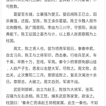
可胜数。
葛婴至东城，立襄强为楚王。婴后闻陈王已立，因
杀襄强，还报。至陈，陈王诛杀葛婴。陈王令魏人周市
北徇魏地。吴广围荥阳。李由为三川守，守荥阳，吴叔
弗能下。陈王征国之豪杰与计，以上蔡人房君蔡赐为上
柱国。
周文，陈之贤人也，尝为项燕军视日，事春申君，
自言习兵，陈王与之将军印，西击秦。行收兵至关，车
千乘，卒数十万，至戏，军焉。秦令少府章邯免郦山徒
﹑人奴产子生，悉发以击楚大军，尽败之。周文败，走
出关，止次曹阳二三月。章邯追败之，复走次渑池十余
日。章邯击，大破之。周文自刭，军遂不战。
武臣到邯郸，自立为赵王，陈馀为大将军，张耳、
召骚为左右丞相。陈王怒，捕系武臣等家室，欲诛之。
柱国曰：“秦未亡而诛赵王将相家属，此生一秦也。不如