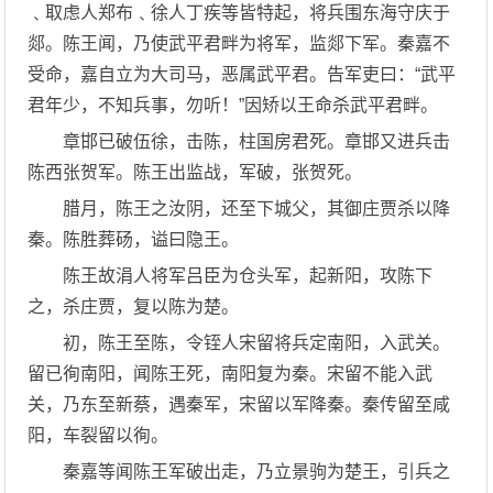
﹑取虑人郑布﹑徐人丁疾等皆特起，将兵围东海守庆于
郯。陈王闻，乃使武平君畔为将军，监郯下军。秦嘉不
受命，嘉自立为大司马，恶属武平君。告军吏曰：“武平
君年少，不知兵事，勿听！”因矫以王命杀武平君畔。
章邯已破伍徐，击陈，柱国房君死。章邯又进兵击
陈西张贺军。陈王出监战，军破，张贺死。
腊月，陈王之汝阴，还至下城父，其御庄贾杀以降
秦。陈胜葬砀，谥曰隐王。
陈王故涓人将军吕臣为仓头军，起新阳，攻陈下
之，杀庄贾，复以陈为楚。
初，陈王至陈，令铚人宋留将兵定南阳，入武关。
留已徇南阳，闻陈王死，南阳复为秦。宋留不能入武
关，乃东至新蔡，遇秦军，宋留以军降秦。秦传留至咸
阳，车裂留以徇。
秦嘉等闻陈王军破出走，乃立景驹为楚王，引兵之