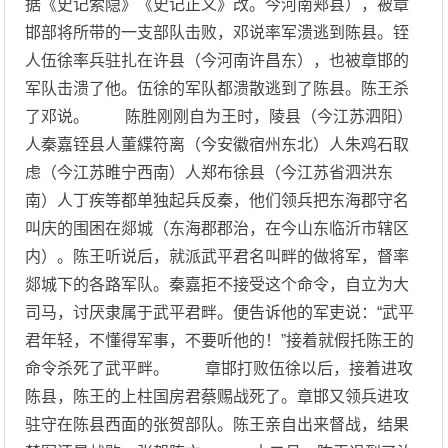
据《史记索隐》《史记正义》改。今河南郏县），被章
邯部将所带的一支部队击败，邓说率军溃逃到陈县。铚
人伍徐率兵驻扎在许县（今河南许昌东），也被章邯的
军队击溃了他。伍徐的军队都溃散逃到了陈县。陈王杀
了邓说。 陈胜刚刚自为王时，陵县（今江苏泗阳）
人秦嘉铚县人董緤符离（今安徽宿州东北）人朱鸡石取
虑（今江苏睢宁西南）人郑布徐县（今江苏省泗洪东
南）人丁疾等都单独起兵反秦，他们领兵把东海郡守名
叫庆的围困在郯城（东海郡郡治，在今山东临沂市辖区
内）。陈王听说后，就派武平君名叫畔的做将军，督率
郯城下的各路军队。秦嘉拒不接受这个命令，自立为大
司马，讨厌隶属于武平君畔。便告诉他的军吏说：“武平
君年轻，不懂得军事，不要听他的！”接着就假托陈王的
命令杀死了武平畔。 章邯打败伍徐以后，接着进攻
陈县，陈王的上柱国房君蔡赐战死了。章邯又领兵进攻
驻守在陈县西面的张贺部队。陈王亲自出来督战，结果