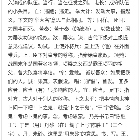
入谪戍的队伍。当行，当在征发之列。 屯长：戍守队伍
的小头目。 亡：逃跑；逃走。 举大计：发动大事，指起
义。下文的“举大名”意思与此相同。 等：同样。 死国：
为国事而死。 苦秦：苦于秦（的统治）。 以数谏故：因
为屡次劝谏的缘故。数，屡次。谏，古代下级对上级提
意见或建议，劝诫。 上使外将兵：皇上派（他）在外面
带兵。上：臣下对皇帝的尊称，指秦始皇嬴政。 项燕：
战国末年楚国著名将领，项梁之父西楚霸王项羽的祖
父，曾大败秦将李信。 怜：爱戴。 诚以吾众：如果把我
们的人。诚：果真，表假设。 唱：通“倡”，首发。 宜多
应者：应当（有）很多响应的人。宜：应当。 足下：指
对方，古人对于别人的敬称。 卜之鬼乎：把事情向鬼神
卜问一下吧！卜之鬼，就是“卜之于鬼”，“于”字省略。 念
鬼：考虑卜鬼的事。念，考虑思索。 乃丹书帛曰“陈胜
王”：于是（用）丹砂（在）绸子上写“陈胜王”（三个
字）。丹，朱砂。这里是“用朱砂”的意思。书，写。王，