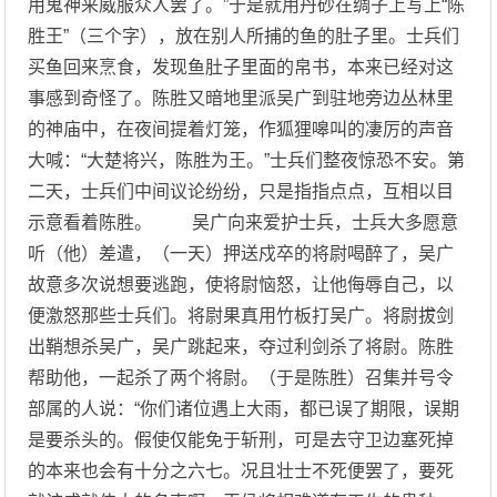
用鬼神来威服众人罢了。”于是就用丹砂在绸子上写上“陈
胜王”（三个字），放在别人所捕的鱼的肚子里。士兵们
买鱼回来烹食，发现鱼肚子里面的帛书，本来已经对这
事感到奇怪了。陈胜又暗地里派吴广到驻地旁边丛林里
的神庙中，在夜间提着灯笼，作狐狸嗥叫的凄厉的声音
大喊：“大楚将兴，陈胜为王。”士兵们整夜惊恐不安。第
二天，士兵们中间议论纷纷，只是指指点点，互相以目
示意看着陈胜。 吴广向来爱护士兵，士兵大多愿意
听（他）差遣，（一天）押送戍卒的将尉喝醉了，吴广
故意多次说想要逃跑，使将尉恼怒，让他侮辱自己，以
便激怒那些士兵们。将尉果真用竹板打吴广。将尉拔剑
出鞘想杀吴广，吴广跳起来，夺过利剑杀了将尉。陈胜
帮助他，一起杀了两个将尉。（于是陈胜）召集并号令
部属的人说：“你们诸位遇上大雨，都已误了期限，误期
是要杀头的。假使仅能免于斩刑，可是去守卫边塞死掉
的本来也会有十分之六七。况且壮士不死便罢了，要死