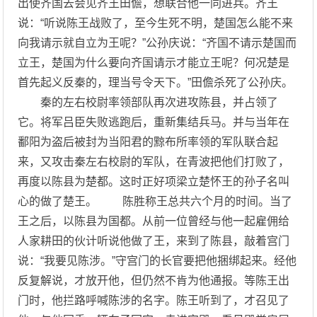
出使齐国去会见齐王田儋，想联合他一同进兵。齐王
说：“听说陈王战败了，至今生死不明，楚国怎么能不来
向我请示就自立为王呢？”公孙庆说：“齐国不请示楚国而
立王，楚国为什么要向齐国请示才能立王呢？何况楚是
首先起义反秦的，理当号令天下。”田儋杀死了公孙庆。
秦的左右校尉率领部队再次进攻陈县，并占领了
它。将军吕臣失败逃跑后，重新集结兵马。并与当年在
鄱阳为盗后被封为当阳君的黥布所率领的军队联合起
来，又攻击秦左右校尉的军队，在青波把他们打败了，
再度以陈县为楚都。这时正好项梁立楚怀王的孙子名叫
心的做了楚王。 陈胜称王总共六个月的时间。当了
王之后，以陈县为国都。从前一位曾经与他一起雇佣给
人家耕田的伙计听说他做了王，来到了陈县，敲着宫门
说：“我要见陈涉。”守宫门的长官要把他捆绑起来。经他
反复解说，才放开他，但仍然不肯为他通报。等陈王出
门时，他拦路呼喊陈涉的名字。陈王听到了，才召见了