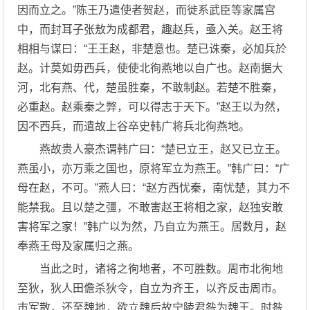
因而立之。”陈王乃遣使者贺赵，而徙系武臣等家属宫
中，而封耳子张敖为成都君，趣赵兵，亟入关。赵王将
相相与谋曰：“王王赵，非楚意也。楚已诛秦，必加兵於
赵。计莫如毋西兵，使使北徇燕地以自广也。赵南据大
河，北有燕、代，楚虽胜秦，不敢制赵。若楚不胜秦，
必重赵。赵乘秦之弊，可以得志于天下。”赵王以为然，
因不西兵，而遣故上谷卒史韩广将兵北徇燕地。
燕故贵人豪杰谓韩广曰：“楚已立王，赵又已立王。
燕虽小，亦万乘之国也，原将军立为燕王。”韩广曰：“广
母在赵，不可。”燕人曰：“赵方西忧秦，南忧楚，其力不
能禁我。且以楚之彊，不敢害赵王将相之家，赵独安敢
害将军之家！”韩广以为然，乃自立为燕王。居数月，赵
奉燕王母及家属归之燕。
当此之时，诸将之徇地者，不可胜数。周市北徇地
至狄，狄人田儋杀狄令，自立为齐王，以齐反击周市。
市军散，还至魏地，欲立魏后故宁陵君咎为魏王。时咎