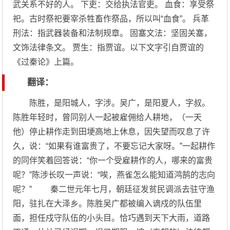
武关系不好的人。 下吏：交给执法官吏。 血食：享受祭
祀。古时祭祀要宰杀牲畜作祭品，所以叫“血食”。 兵革
刑法：指武器装备和法制规章。 固塞文法：坚固关塞，
文饰法律条文。 贾生：指贾谊。以下文字引自贾谊的
《过秦论》上篇。
翻译：
陈胜，是阳城人，字涉。吴广，是阳夏人，字叔。
陈胜年轻时，曾同别人一起被雇佣给人耕地，（一天
他）停止耕作走到田埂高地上休息，因失望而叹息了许
久，说：“如果有谁富贵了，不要忘记大家呀。”一起耕作
的同伴笑着回答说：“你一个受雇耕作的人，哪来的富贵
呢？”陈涉长叹一声说：“唉，燕雀怎么能知道鸿鹄的志向
呢？” 秦二世元年七月，朝廷征发贫民调派去驻守渔
阳，驻扎在大泽乡。陈胜吴广都被编入谪戍的队伍里
面，担任戍守队伍的小头目。恰巧遇到天下大雨，道路