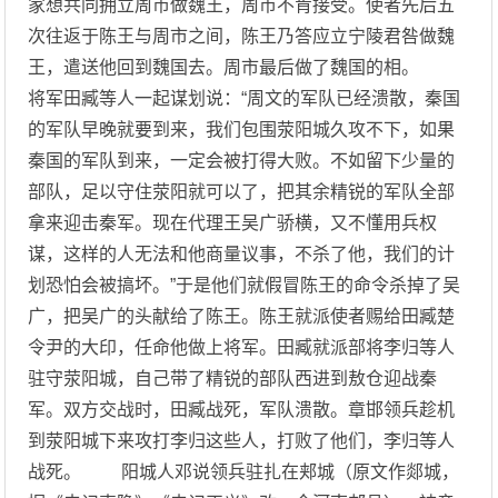
家想共同拥立周市做魏王，周市不肯接受。使者先后五
次往返于陈王与周市之间，陈王乃答应立宁陵君咎做魏
王，遣送他回到魏国去。周市最后做了魏国的相。
将军田臧等人一起谋划说：“周文的军队已经溃散，秦国
的军队早晚就要到来，我们包围荥阳城久攻不下，如果
秦国的军队到来，一定会被打得大败。不如留下少量的
部队，足以守住荥阳就可以了，把其余精锐的军队全部
拿来迎击秦军。现在代理王吴广骄横，又不懂用兵权
谋，这样的人无法和他商量议事，不杀了他，我们的计
划恐怕会被搞坏。”于是他们就假冒陈王的命令杀掉了吴
广，把吴广的头献给了陈王。陈王就派使者赐给田臧楚
令尹的大印，任命他做上将军。田臧就派部将李归等人
驻守荥阳城，自己带了精锐的部队西进到敖仓迎战秦
军。双方交战时，田臧战死，军队溃散。章邯领兵趁机
到荥阳城下来攻打李归这些人，打败了他们，李归等人
战死。 阳城人邓说领兵驻扎在郏城（原文作郯城，