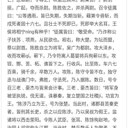
挺，广起，夺而杀尉。陈胜佐之，并杀两尉。召令徒属
曰：“公等遇雨，皆已失期，失期当斩。藉第令毋斩，而
戍死者固十六七。且壮士不死即已，死即举大名耳，王
侯将相宁nìng有种乎！”徒属皆曰：“敬受命。”乃诈称公
子扶苏﹑项燕，从民欲也。袒右，称大楚。为坛而盟，
祭以尉首。陈胜自立为将军，吴广为都尉。攻大泽乡，
收而攻蕲qí。蕲下，乃令符离人葛婴将兵徇蕲以东。攻
铚、酂、苦、柘、谯皆下之。行收兵。比至陈，车六七
百乘，骑千余，卒数万人。攻陈，陈守令皆不在，独守
丞与战谯门中。弗胜，守丞死，乃入据陈。数日，号令
召三老﹑豪杰与皆来会计事。三老﹑豪杰皆曰：“将军身
被坚执锐，伐无道，诛暴秦，复立楚国之社稷jì，功宜为
王。”陈涉乃立为王，号为张楚。当此时，诸郡县苦秦吏
者，皆刑其长吏，杀之以应陈涉。乃以吴叔为假王，监
诸将以西击荥阳。令陈人武臣、张耳、陈馀徇赵地，令
汝阴人邓宗徇九江郡。当此时，楚兵数千人为聚者，不