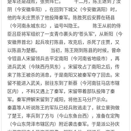
楚军还是战败，张贺阵亡。 十二月，陈王退到了汝
阴（今安徽阜阳），在回到下城父（今安徽涡阳）时，
他的车夫庄贾杀了他投降秦军。陈胜死后安葬在砀县
（今河南永城东北），谥号叫隐王。 陈王从前的侍
臣吕臣将军组织了一支青巾裹头的“苍头军”，从新阳（今
安徽界首北）起兵攻打陈县，攻克后，杀死了庄贾，又
以陈县为楚都。 当初，陈王刚到陈县的时候，曾命
令铚县人宋留领兵去平定南阳（今河南省地级市），再
进兵武关（今陕西丹凤东）。宋留攻占了南阳之后，传
来了陈王被杀的消息，于是南阳又被秦军夺了回去。宋
留不能进入武关，就往东到了新蔡（今河南驻马店市辖
区内），不料又遇上了秦军，宋留带着部队投降了秦
军。秦军押解宋留到了咸阳，将他五马分尸示众。
秦嘉等人听说陈王的军队已经兵败逃走了，就立景驹做
了楚王，率兵到了方与（今山东鱼台西），准备在定陶
（今山东菏泽市辖区内）附近袭击秦军。于是派公孙庆