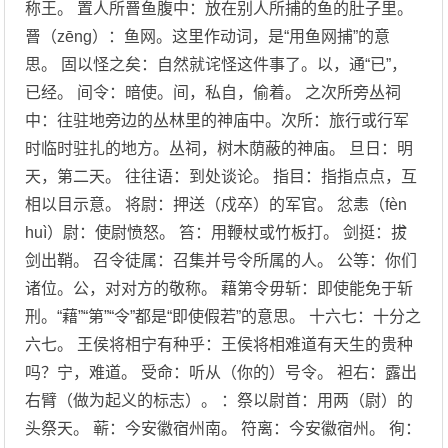
称王。 置人所罾鱼腹中：放在别人所捕的鱼的肚子里。
罾（zēng）：鱼网。这里作动词，是“用鱼网捕”的意
思。 固以怪之矣：自然就诧怪这件事了。以，通“已”，
已经。 间令：暗使。间，私自，偷着。 之次所旁丛祠
中：往驻地旁边的丛林里的神庙中。次所：旅行或行军
时临时驻扎的地方。丛祠，树木荫蔽的神庙。 旦日：明
天，第二天。 往往语：到处谈论。 指目：指指点点，互
相以目示意。 将尉：押送（戍卒）的军官。 忿恚（fèn
huì）尉：使尉愤怒。 笞：用鞭杖或竹板打。 剑挺：拔
剑出鞘。 召令徒属：召集并号令所属的人。 公等：你们
诸位。公，对对方的敬称。 藉第令毋斩：即使能免于斩
刑。“藉”“第”“令”都是“即使假若”的意思。 十六七：十分之
六七。 王侯将相宁有种乎：王侯将相难道有天生的贵种
吗？宁，难道。 受命：听从（你的）号令。 袒右：露出
右臂（做为起义的标志）。 ：祭以尉首：用两（尉）的
头祭天。 蕲：今安徽宿州南。 符离：今安徽宿州。 徇：