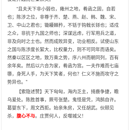
“且夫天下非小弱也，雍州之地，肴函之固，自若
也；陈涉之位，非尊于齐、楚、燕、赵、韩、魏、宋、
卫、中山之君也；锄耰棘矜，不铦于钩戟长铩也；适戍
之众，非抗于九国之师也；深谋远虑，行军用兵之道，
非及向时之士也。然而成败异变，功业相反。试使山东
之国与陈涉度长絜大，比权量力，则不可同年而语矣。
然秦以区区之地，致万乘之势，序八州而朝同列，百有
余年矣。然后以六合为家，肴函为宫。一夫作难而七庙
隳，身死人手，为天下笑者，何也？仁义不施而攻守之
势异也。”
【索隐述赞】天下匈匈，海内乏主，掎鹿争捷，瞻
乌爰处。陈胜首事，厥号张楚。鬼怪是凭，鸿鹄自许。
葛婴东下，周文西拒。始亲朱房，又任胡武。伙颐见
杀，
腹心不与
。庄贾何人，反噬城父！