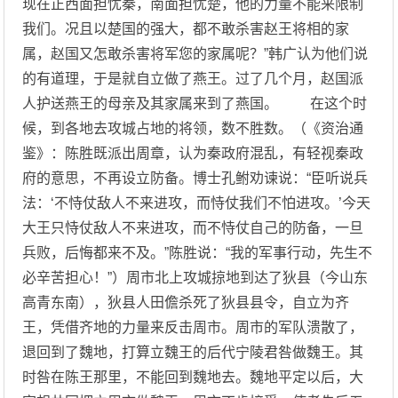
现在正西面担忧秦，南面担忧楚，他的力量不能来限制
我们。况且以楚国的强大，都不敢杀害赵王将相的家
属，赵国又怎敢杀害将军您的家属呢？”韩广认为他们说
的有道理，于是就自立做了燕王。过了几个月，赵国派
人护送燕王的母亲及其家属来到了燕国。 在这个时
候，到各地去攻城占地的将领，数不胜数。（《资治通
鉴》：陈胜既派出周章，认为秦政府混乱，有轻视秦政
府的意思，不再设立防备。博士孔鲋劝谏说：“臣听说兵
法：‘不恃仗敌人不来进攻，而恃仗我们不怕进攻。’今天
大王只恃仗敌人不来进攻，而不恃仗自己的防备，一旦
兵败，后悔都来不及。”陈胜说：“我的军事行动，先生不
必辛苦担心！”）周市北上攻城掠地到达了狄县（今山东
高青东南），狄县人田儋杀死了狄县县令，自立为齐
王，凭借齐地的力量来反击周市。周市的军队溃散了，
退回到了魏地，打算立魏王的后代宁陵君咎做魏王。其
时咎在陈王那里，不能回到魏地去。魏地平定以后，大