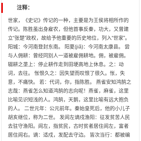
注释：
世家，《史记》传记的一种，主要是为王侯将相所作的
传记。陈胜虽出身雇农，但他首事反秦，功大，又曾建
立“张楚”政权，故给予他重要的历史地位，列入“世家”。
阳城：今河南登封东南。 阳夏(jiǎ)：今河南太康县。 尝
与人佣耕：曾经同别人一道被雇佣耕地。佣，被雇佣。
辍耕之垄上：停止耕作走到田埂高地上休息。之：动
词，去往。 怅恨久之：因失望而叹恨了很久。怅，失
意，不痛快。 若：代词，你，指陈胜。 燕雀安知鸿鹄之
志哉：燕雀怎么知道鸿鹄的志向呢！燕雀，麻雀，这里
比喻见识短浅的人。鸿鹄，天鹅，这里比喻有远大抱负
的人。 二世元年：公元前年。秦始皇死后，他的小儿子
胡亥继位，称为二世。 发闾左谪戍渔阳：征发贫苦人民
去驻守渔阳。闾左，指贫民，古时贫者居住闾左，富者
居住闾右。谪：适戍，发配去守边。 皆次当行：都被编