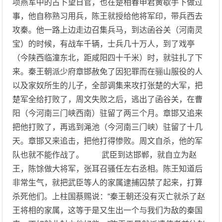
项燕军中的占卜望日官，也在楚相春申君黄歇手下做过
事，他自称熟习用兵，陈王就授给他将军印，带兵西去
攻秦。他一路上边走边召集兵马，到达函谷关（河南灵
宝）的时候，有战车千辆，士兵几十万人，到了戏亭
（今陕西临潼东北，距咸阳四十千米）时，就驻扎了下
来。秦王朝派少府章邯赦免了因犯罪而在骊山服役的人
以及家奴所生的儿子，全部调集来攻打张楚的大军，把
楚军全给打败了，周文失败之后，逃出了函谷关，在曹
阳（今河南三门峡西南）驻留了两三个月。章邯又追来
把他打败了，再逃到渑池（今河南三门峡）驻留了十几
天。章邯又来追击，把他打得惨败。周文自杀，他的军
队也就不能作战了。 武臣到达邯郸，就自立为赵
王，陈馀做大将军，张耳召骚任左右丞相。陈王知道后
非常生气，就把武臣等人的家属逮捕囚禁了起来，打算
杀死他们。上柱国蔡赐说：“秦王朝还没有灭亡就杀了赵
王将相的家属，这等于是又生出一个与我们为敌的秦国