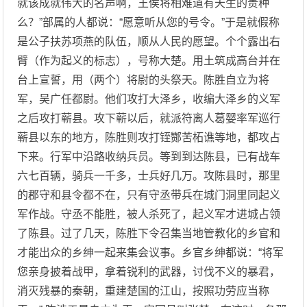
就该成就伟大的名声啊，王侯将相难道有天生的贵种
么？”部属的人都说：“愿意听从您的号令。”于是就假称
是公子扶苏项燕的队伍，顺从人民的愿望。个个露出右
臂（作为起义的标志），号称大楚。用土筑成高台并在
台上宣誓，用（两个）将尉的头祭天。陈胜自立为将
军，吴广任都尉。他们攻打大泽乡，收编大泽乡的义军
之后攻打蕲县。攻下蕲以后，就派符离人葛婴率军巡行
蕲县以东的地方，陈胜则攻打铚酂苦柘谯等地，都攻占
下来。行军中沿路收纳兵员。等到到达陈县，已有战车
六七百辆，骑兵一千多，士兵好几万。攻陈县时，那里
的郡守和县令都不在，只有守丞带兵在城门洞里同起义
军作战。守丞不能胜，被人杀死了，起义军才进城占领
了陈县。过了几天，陈胜下令召集当地管教化的乡官和
才能出众的乡绅一起来集会议事。乡官乡绅都说：“将军
您亲身披着战甲，拿着锐利的武器，讨伐不义的暴君，
消灭残暴的秦朝，重建楚国的江山，按照功劳应当称