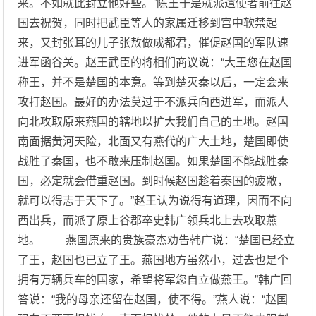
来。不如就此封立他好些。”陈王于是就派遣使者前往赵
国去祝贺，同时把武臣等人的家属迁移到宫中软禁起
来，又封张耳的儿子张敖做成都君，催促赵国的军队速
进军函谷关。赵王武臣的将相们商议说：“大王您在赵国
称王，并不是楚国的本意。等到楚灭秦以后，一定会来
攻打赵国。最好的办法莫过于不派兵向西进军，而派人
向北攻取原来燕国的辖地以扩大我们自己的土地。赵国
南面据黄河天险，北面又有燕代的广大土地，楚国即使
战胜了秦国，也不敢来压制赵国。如果楚国不能战胜秦
国，必定就会借重赵国。到时候赵国趁着秦国的疲敝，
就可以得志于天下了。”赵王认为说得有道理，因而不向
西出兵，而派了原上谷郡卒史韩广领兵北上去攻取燕
地。 燕国原来的贵族豪杰劝告韩广说：“楚国已经立
了王，赵国也已立了王。燕国地方虽然小，过去也是个
拥有万辆兵车的国家，希望将军您自立做燕王。”韩广回
答说：“我的母亲还留在赵国，使不得。”燕人说：“赵国