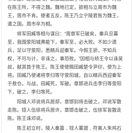
在陈王所，不得之魏。魏地已定，欲相与立周市为魏
王，周市不肯。使者五反，陈王乃立宁陵君咎为魏王，
遣之国。周市卒为相。
将军田臧等相与谋曰：“周章军已破矣，秦兵旦暮
至，我围荥阳城弗能下，秦军至，必大败。不如少遗
兵，足以守荥阳，悉精兵迎秦军。今假王骄，不知兵
权，不可与计，非诛之，事恐败。”因相与矫王令以诛吴
叔，献其首于陈王。陈王使使赐田臧楚令尹印，使为上
将。田臧乃使诸将李归等守荥阳城，自以精兵西迎秦军
于敖仓。与战，田臧死，军破。章邯进兵击李归等荥阳
下，破之，李归等死。
阳城人邓说将兵居郯，章邯别将击破之，邓说军散
走陈。铚人伍徐将兵居许，章邯击破之，伍徐军皆散走
陈。陈王诛邓说。
陈王初立时，陵人秦嘉﹑铚人董譄﹑符离人朱鸡石