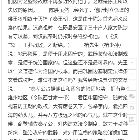
们因为这些缘故就不再亲近依附他了。这就是陈王所以
失败的原因。 陈胜虽然已经死了，他所封立派遣的
侯王将相终于灭掉了秦王朝，这是由于陈涉首先起义反
秦的结果。汉高祖时，在砀县安置了三十户人家为陈涉
看守坟墓，到汉武帝时仍按时杀牲祭祀他。（《汉
书》：王莽战败，才断绝。） 褚先生（褚少孙）
说：地形险阻，是便于用来固守的；武器装备和法制规
章，是便于统治国家的。但这些还不是最可靠的。先王
以仁义道德作为治国的根本，而把巩固边塞制定法律条
文看成枝叶，难道不是这样吗？我曾经听说贾谊的文章
说： “秦孝公占据崤山和函谷的险固地势，拥有整个
雍州地区（今陕西甘肃一带），君臣牢固把守，随时窥
视着周王朝的政权，大有席卷天下，包举宇内，囊括四
海的劲头儿，并吞八方极远之地的心气儿。就在这个时
候，商鞅辅佐秦孝公，对内建立法令制度，致力于耕种
纺织，整治攻守的武器，对外用连横的策略使诸侯们互